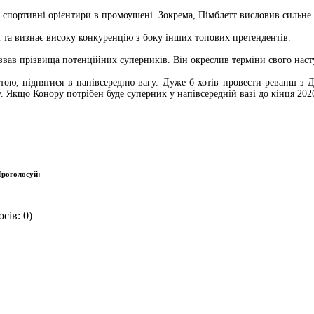
і спортивні орієнтири в промоушені. Зокрема, Пімблетт висловив сильн
і та визнає високу конкуренцію з боку інших топових претендентів.
азвав прізвища потенційних суперників. Він окреслив терміни свого нас
рештою, піднятися в напівсередню вагу. Дуже б хотів провести реванш з
ку. Якщо Конору потрібен буде суперник у напівсередній вазі до кінця 2
роголосуй:
сів: 0)