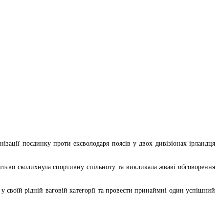
ізації поєдинку проти ексволодаря поясів у двох дивізіонах ірландця
уттєво сколихнула спортивну спільноту та викликала жваві обговорення
у своїй рідній ваговій категорії та провести принаймні один успішний