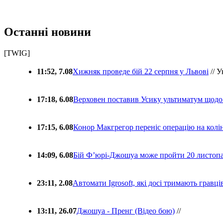
Останні новини
[TWIG]
11:52, 7.08
Хижняк проведе бій 22 серпня у Львові
// У
17:18, 6.08
Верховен поставив Усику ультиматум щодо
17:15, 6.08
Конор Макгрегор переніс операцію на колін
14:09, 6.08
Бій Ф’юрі-Джошуа може пройти 20 листоп
23:11, 2.08
Автомати Igrosoft, які досі тримають гравц
13:11, 26.07
Джошуа - Пренг (Відео бою)
//