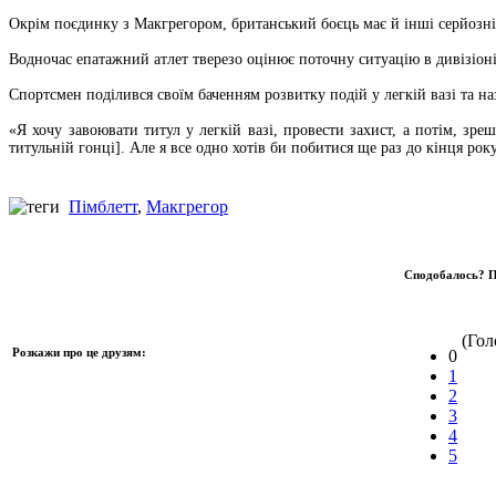
Окрім поєдинку з Макгрегором, британський боєць має й інші серйозн
Водночас епатажний атлет тверезо оцінює поточну ситуацію в дивізіон
Спортсмен поділився своїм баченням розвитку подій у легкій вазі та н
«Я хочу завоювати титул у легкій вазі, провести захист, а потім, з
титульній гонці]. Але я все одно хотів би побитися ще раз до кінця ро
Пімблетт
,
Макгрегор
Сподобалось? П
(Голо
Розкажи про це друзям:
0
1
2
3
4
5