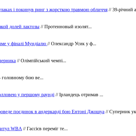
кулаках і покинув ринг з жорсткою травмою обличчя
// 39-річний 
зкой долей лактозы
// Протеиновый изолят...
тиме у фіналі Мундіалю
// Олександр Усик у ф...
уперника
// Олімпійський чемпі...
В головному бою ве...
олловею у першому раунді
// Ірландець отримав ...
оведе поєдинок в андеркарді бою Ентоні Джошуа
// Суперник укр
 титул WBA
// Гассієв переміг те...