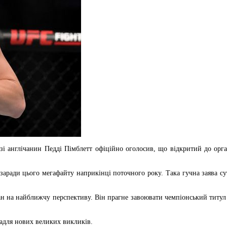
і англічанин Педді Пімблетт офіційно оголосив, що відкритий до орган
заради цього мегафайту наприкінці поточного року. Така гучна заява с
н на найближчу перспективу. Він прагне завоювати чемпіонський титул 
задля нових великих викликів.