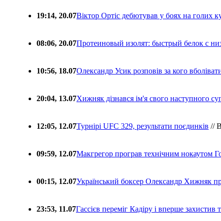
19:14, 20.07
Віктор Ортіс дебютував у боях на голих 
08:06, 20.07
Протеиновый изолят: быстрый белок с ни
10:56, 18.07
Олександр Усик розповів за кого вболіва
20:04, 13.07
Хижняк дізнався ім'я свого наступного с
12:05, 12.07
Турнірі UFC 329, результати поєдинків
// 
09:59, 12.07
Макгрегор програв технічним нокаутом Г
00:15, 12.07
Український боксер Олександр Хижняк пр
23:53, 11.07
Гассієв переміг Кадіру і вперше захистив