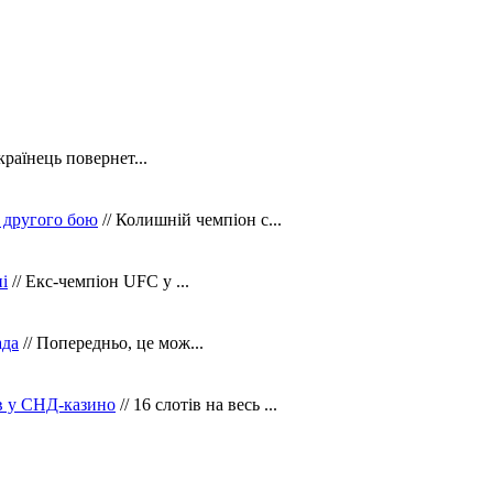
країнець повернет...
 другого бою
// Колишній чемпіон с...
і
// Екс-чемпіон UFC у ...
ада
// Попередньо, це мож...
ів у СНД-казино
// 16 слотів на весь ...