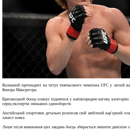
Колишній претендент на титул тимчасового чемпіона UFC у легкій ваз
Конора Макгрегора.
Британський боєць планує піднятися у напівсередню вагову категорію 
серед експертів змішаних єдиноборств.
Англійський спортсмен детально розписав свій амбітний кар'єрний пла
захист пояса.
Лише після виконання цих завдань боєць збирається змінити дивізіон 