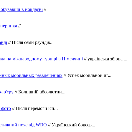
побувавши в нокдауні
//
уперника
//
анді
// Після семи раундів...
ила на міжнародному турнірі в Німеччині
// українська збірна ...
нных мобильных развлечениях
// Успех мобильной иг...
кар'єру
// Колишній абсолютни...
в фото
// Після перемоги ісп...
рестижний пояс від WBO
// Український боксер...