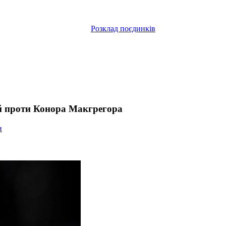
Розклад поєдинків
ій проти Конора Макгрегора
и