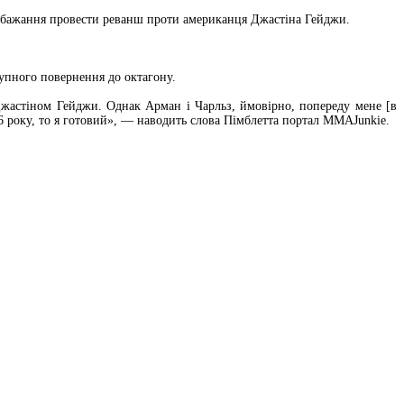
е бажання провести реванш проти американця Джастіна Гейджи.
тупного повернення до октагону.
 Джастіном Гейджи. Однак Арман і Чарльз, ймовірно, попереду мене [в
026 року, то я готовий», — наводить слова Пімблетта портал MMAJunkie.