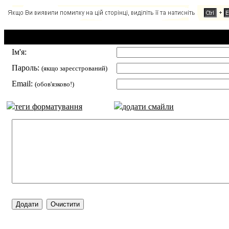
Додавання коментаря:
Ім'я:
Пароль:
(якщо зареєстрований)
Email:
(обов'язково!)
теги форматування
додати смайли