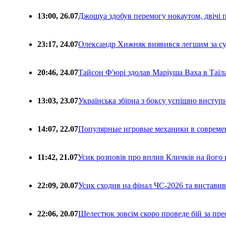
13:00, 26.07
Джошуа здобув перемогу нокаутом, двічі 
23:17, 24.07
Олександр Хижняк виявився легшим за с
20:46, 24.07
Тайсон Ф'юрі здолав Маріуша Ваха в Таїл
13:03, 23.07
Українська збірна з боксу успішно виступ
14:07, 22.07
Популярные игровые механики в совреме
11:42, 21.07
Усик розповів про вплив Кличків на його 
22:09, 20.07
Усик сходив на фінал ЧС-2026 та вистави
22:06, 20.07
Шелестюк зовсім скоро проведе бій за п