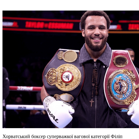
Хорватський боксер суперважкої вагової категорії Філіп