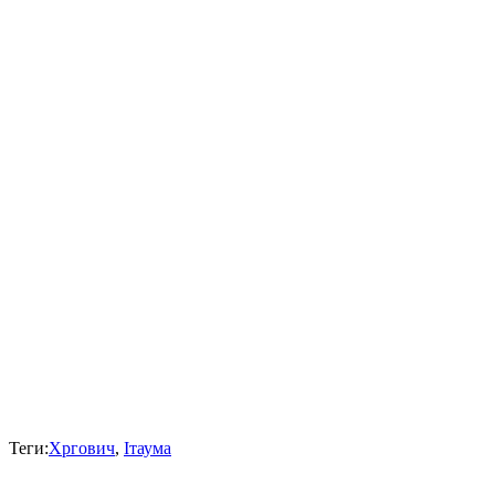
Теги:
Хргович
,
Ітаума