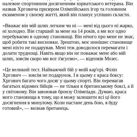
належне спортивним досягненням хорватського ветерана. Він
назвав Хрговича призером Олімпійських ігор та головним
екзаменом у своєму житті, який він планує успішно скласти.
«Вважає він мій шлях легким чи ні — мені від цього ні жарко,
ні холодно. Він старший за мене на 14 років, а ми все одно
перебуваємо в одному становищі. Він нічого про мене не знає,
щоб робити такі висновки. Зрештою, моє нинішнє становище
мені ніхто не подарував. Мені теж доводилося перемагати і
долати труднощі. Навіть якщо він не поважає мене або мій
шлях, зовсім скоро ми все з'ясуємо», — відповів Мозес.
«Це великий тест. Найважчий бій у моїй кар'єрі. Філіп
Хргович — зовсім не подарунок. І в цьому є краса боксу:
Хргович багато чого досяг у цьому спорті. Він перемагав
багатьох відомих бійців — не тільки в британському боксі, а й
у світовому. Він завоював бронзу Олімпіади. Думаю, краса
мого становища в тому, що я можу залишити всі ці його
досягнення в минулому. Коли настане день бою, я буду
готовий», — визнав британець.