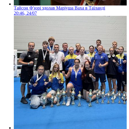
Тайсон Ф'юрі здолав Маріуша Ваха в Таїланді
20:46, 24/07