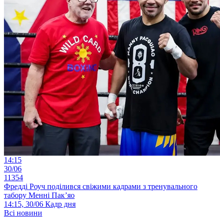
14:15
30/06
11354
Фредді Роуч поділився свіжими кадрами з тренувального
табору Менні Пак’яо
14:15, 30/06
Кадр дня
Всі новини