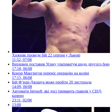
Хижняк проведе бій 22 серпня у Львові
11:52, 07/08
Верховен поставив Усику ультиматум щодо другого бою
17:18, 06/08
Конор Макгрегор переніс операцію на коліні
17:15, 06/08
Бій Ф’юрі-Джошуа може пройти 20 листопада
14:09, 06/08
Автомати Igrosoft, які досі тримають гравців у СНД-
казино
23:11, 02/08
13:00