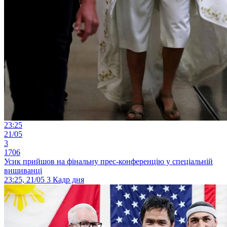
23:25
21/05
3
1706
Усик прийшов на фінальну прес-конференцію у спеціальній
вишиванці
23:25, 21/05
3
Кадр дня