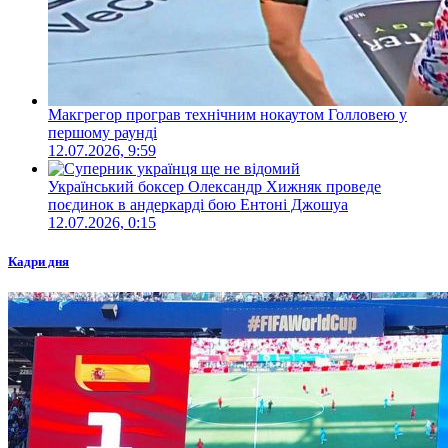
Макгрегор програв технічним нокаутом Голловею у
першому раунді
12.07.2026, 9:59
Український боксер Олександр Хижняк проведе
поєдинок в андеркарді бою Ентоні Джошуа
12.07.2026, 0:15
Кадри дня