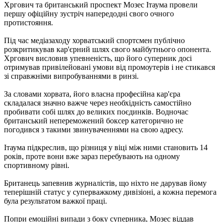
Хргович та британський проспект Мозес Ітаума провели
першу офіційну зустріч напередодні свого очного
протистояння.
Під час медіазаходу хорватський спортсмен публічно
розкритикував кар'єрний шлях свого майбутнього опонента.
Хргович висловив упевненість, що його суперник досі
отримував привілейовані умови від промоутерів і не стикався
зі справжніми випробуваннями в ринзі.
За словами хорвата, його власна професійна кар'єра
складалася значно важче через необхідність самостійно
пробивати собі шлях до великих поєдинків. Водночас
британський непереможений боксер категорично не
погодився з такими звинуваченнями на свою адресу.
Ітаума підкреслив, що різниця у віці між ними становить 14
років, проте вони вже зараз перебувають на одному
спортивному рівні.
Британець запевнив журналістів, що ніхто не дарував йому
теперішній статус у суперважкому дивізіоні, а кожна перемога
була результатом важкої праці.
Попри емоційні випади з боку суперника, Мозес віддав