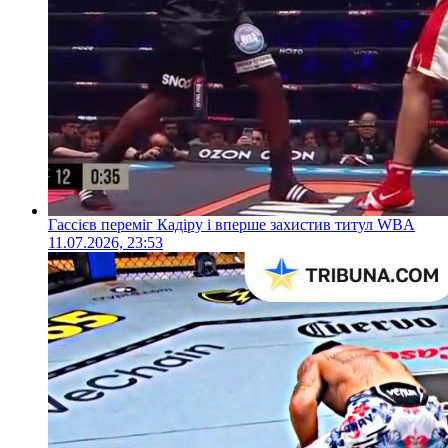
Гассієв переміг Кадіру і вперше захистив титул WBA
11.07.2026, 23:53