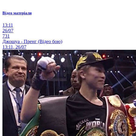
Відео матеріали
13:11
26/07
731
Джошуа - Пренг (Відео бою)
13:11, 26/07