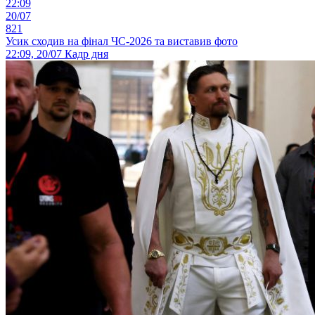
22:09
20/07
821
Усик сходив на фінал ЧС-2026 та виставив фото
22:09, 20/07
Кадр дня