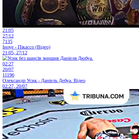
21:05
27/12
7135
Іноуе - Пікассо (Відео)
21:05, 27/12
02:27
20/07
11196
Олександр Усик - Даніель Дебуа. Відео
02:27, 20/07