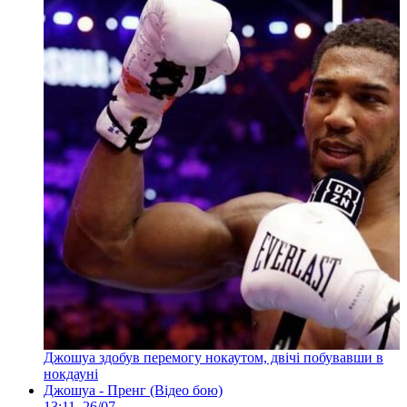
Джошуа здобув перемогу нокаутом, двічі побувавши в
нокдауні
Джошуа - Пренг (Відео бою)
13:11, 26/07