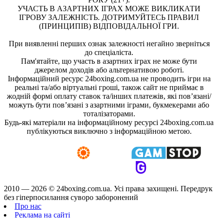
УЧАСТЬ В АЗАРТНИХ ІГРАХ МОЖЕ ВИКЛИКАТИ
ІГРОВУ ЗАЛЕЖНІСТЬ. ДОТРИМУЙТЕСЬ ПРАВИЛ
(ПРИНЦИПІВ) ВІДПОВІДАЛЬНОЇ ГРИ.
При виявленні перших ознак залежності негайно зверніться
до спеціаліста.
Пам'ятайте, що участь в азартних іграх не може бути
джерелом доходів або альтернативою роботі.
Інформаційний ресурс 24boxing.com.ua не проводить ігри на
реальні та/або віртуальні гроші, також сайт не приймає в
жодній формі оплату ставок та/інших платежів, які пов’язані/
можуть бути пов’язані з азартними іграми, букмекерами або
тоталізаторами.
Будь-які матеріали на інформаційному ресурсі 24boxing.com.ua
публікуються виключно з інформаційною метою.
2010 — 2026 ©
24boxing.com.ua.
Усi права захищенi. Передрук
без гіперпосилання суворо заборонений
Про нас
Реклама на сайті