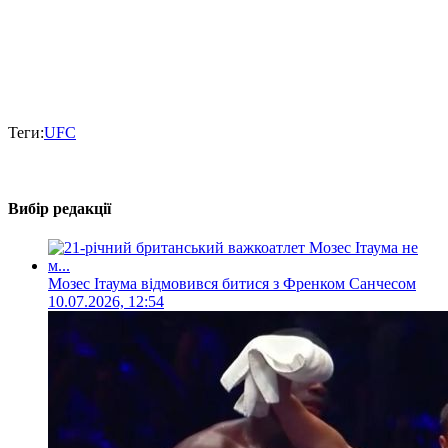
Теги:
UFC
Вибір редакції
Мозес Ітаума відмовився битися з Френком Санчесом
10.07.2026, 12:54