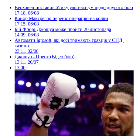
Верховен поставив Усику ультиматум щодо другого бою
17:18, 06/08
Конор Макгрегор переніс операцію на коліні
17:15, 06/08
Бій Ф’юрі-Джошуа може пройти 20 листопада
14:09, 06/08
Автомати Igrosoft, які досі тримають гравців у СНД-
казино
23:11, 02/08
Джошуа - Пренг (Відео бою)
13:11, 26/07
13:00