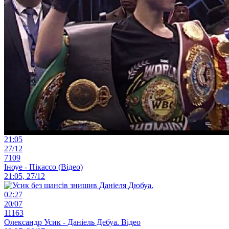
21:05
27/12
7109
Іноуе - Пікассо (Відео)
21:05, 27/12
02:27
20/07
11163
Олександр Усик - Даніель Дебуа. Відео