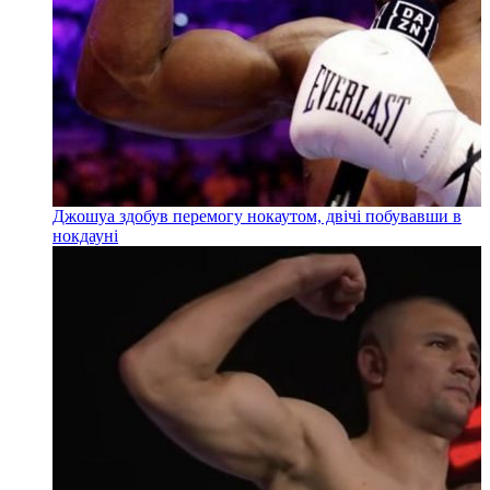
Джошуа здобув перемогу нокаутом, двічі побувавши в
нокдауні