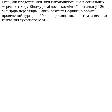
Офіційні представники ліги наголошують, що в соціальних
мережах захід у Білому домі досяг космічної позначки у 126
мільярдів переглядів. Такий результат офіційно робить
проведений турнір найбільш прогляданим івентом за весь час
існування сучасного ММА.