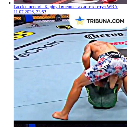
Гассієв переміг Кадіру і вперше захистив титул WBA
11.07.2026, 23:53