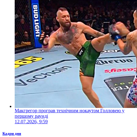
Макгрегор програв технічним нокаутом Голловею у
першому раунді
12.07.2026, 9:59
Кадри дня