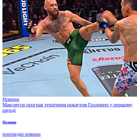
Новини
Макгрегор програв технічним нокаутом Голловею у першому
раунді
Новини
попередні новини