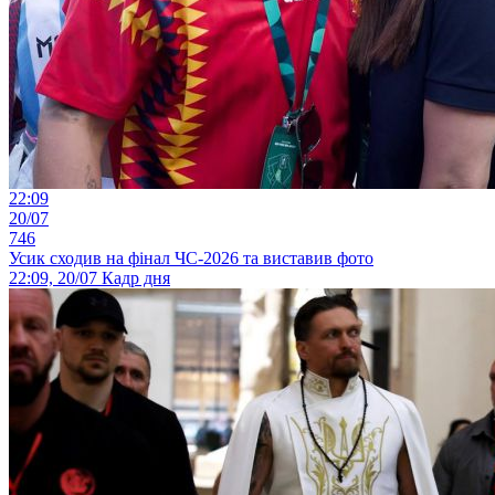
22:09
20/07
746
Усик сходив на фінал ЧС-2026 та виставив фото
22:09, 20/07
Кадр дня