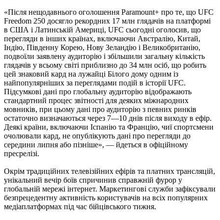
«Після нещодавнього оголошення Paramount+ про те, що UFC
Freedom 250 досягло рекордних 17 млн глядачів на платформі
в США і Латинській Америці, UFC сьогодні оголосив, що
перегляди в інших країнах, включаючи Австралію, Китай,
Індію, Південну Корею, Нову Зеландію і Великобританію,
подвоїли заявлену аудиторію і збільшили загальну кількість
глядачів у всьому світі приблизно до 34 млн осіб, що робить
цей знаковий кард на лужайці Білого дому одним із
найпопулярніших за переглядами подій в історії UFC.
Підсумкові дані про глобальну аудиторію відображають
стандартний процес звітності для деяких міжнародних
мовників, при цьому дані про аудиторію з певних ринків
остаточно визначаються через 7—10 днів після виходу в ефір.
Деякі країни, включаючи Іспанію та Францію, чиї спортсмени
очолювали кард, не опублікують дані про перегляди до
середини липня або пізніше», — йдеться в офіційному
пресрелізі.
Окрім традиційних телевізійних ефірів та платних трансляцій,
унікальний вечір боїв спричинив справжній фурор у
глобальній мережі інтернет. Маркетингові служби зафіксували
безпрецедентну активність користувачів на всіх популярних
медіаплатформах під час бійцівського тижня.