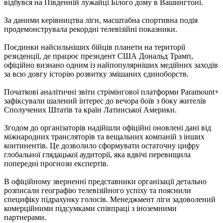
відбувся на Південній лужайці Білого дому в Вашингтоні.
За даними керівництва ліги, масштабна спортивна подія
продемонструвала рекордні телевізійні показники.
Поєдинки найсильніших бійців планети на території
резиденції, де працює президент США Дональд Трамп,
офіційно визнано одним із найпопулярніших медійних заходів
за всю довгу історію розвитку змішаних єдиноборств.
Початкові аналітичні звіти стрімінгової платформи Paramount+
зафіксували шалений інтерес до вечора боїв з боку жителів
Сполучених Штатів та країн Латинської Америки.
Згодом до організаторів надійшли офіційні оновлені дані від
міжнародних трансляторів та вещальних компаній з інших
континентів. Це дозволило сформувати остаточну цифру
глобальної глядацької аудиторії, яка вдвічі перевищила
попередні прогнози експертів.
В офіційному зверненні представники організації детально
розписали географію телевізійного успіху та пояснили
специфіку підрахунку голосів. Менеджмент ліги задоволений
комерційними підсумками співпраці з іноземними
партнерами.