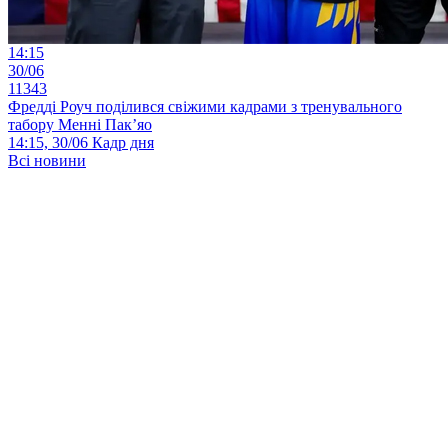
14:15
30/06
11343
Фредді Роуч поділився свіжими кадрами з тренувального
табору Менні Пак’яо
14:15, 30/06
Кадр дня
Всі новини