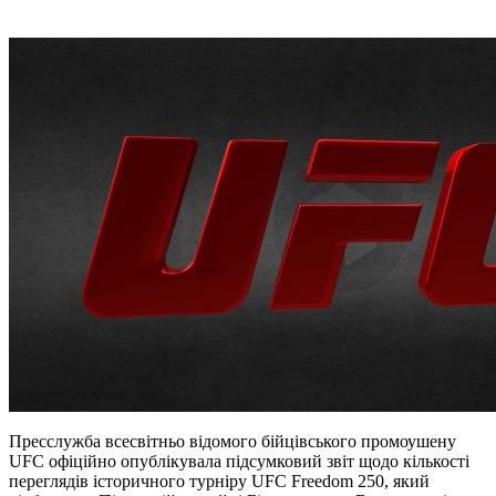
Пресслужба всесвітньо відомого бійцівського промоушену
UFC офіційно опублікувала підсумковий звіт щодо кількості
переглядів історичного турніру UFC Freedom 250, який