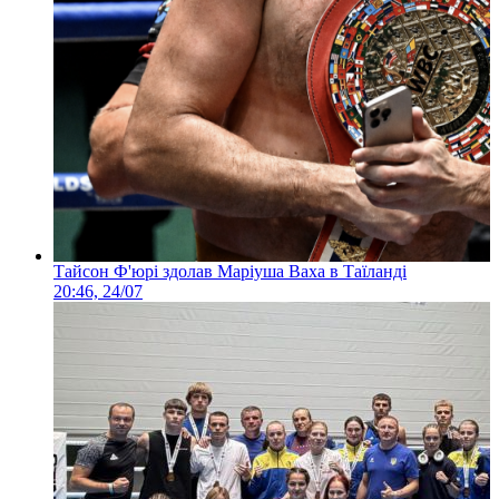
Тайсон Ф'юрі здолав Маріуша Ваха в Таїланді
20:46, 24/07