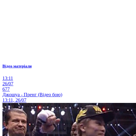
Відео матеріали
13:11
26/07
677
Джошуа - Пренг (Відео бою)
13:11, 26/07