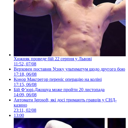
Хижняк проведе бій 22 серпня у Львові
11:52, 07/08
Верховен поставив Усику ультиматум щодо другого бою
17:18, 06/08
Конор Макгрегор переніс операцію на коліні
17:15, 06/08
Бій Ф’юрі-Джошуа може пройти 20 листопада
14:09, 06/08
Автомати Igrosoft, які досі тримають гравців у СНД-
казино
23:11, 02/08
13:00