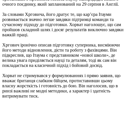
очного поєдинку, який запланований на 29 серпня в Англії.
За словами Хрговича, його дратує те, що кар’єра Ітауми
розвивається значно легше завдяки підтримці команди та
сучасному підходу до підготовки. Хорват наголошує, що сам
пройшов складний шлях і досяг результатів виключно завдяки
важкій праці.
Хргович іронічно описав підготовку суперника, висміюючи
його методи відновлення, дієти та роботу з фахівцями. Він
підкреслив, що Ітаума є представником «нової школи», де
велика увага приділяється науці та деталям, тоді як сам він
покладається на класичний підхід і бойовий досвід.
Хорват не стримувався у формулюваннях і прямо заявив, що
вважає британця слабким бійцем, протиставивши цьому
власну жорсткість і готовність до бою. Він наголосив, що в
ринзі важливі не модні методики, а характер і здатність
витримувати тиск.