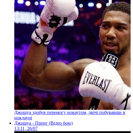
Джошуа здобув перемогу нокаутом, двічі побувавши в
нокдауні
Джошуа - Пренг (Відео бою)
13:11, 26/07