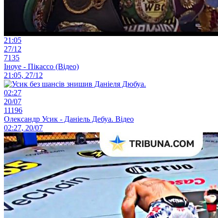
21:05
27/12
7135
Іноуе - Пікассо (Відео)
21:05, 27/12
02:27
20/07
11196
Олександр Усик - Даніель Дебуа. Відео
02:27, 20/07