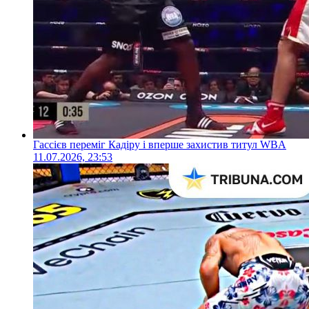
Гассієв переміг Кадіру і вперше захистив титул WBA
11.07.2026, 23:53