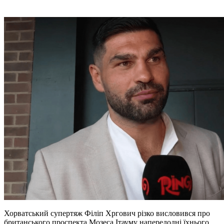
Хорватський супертяж Філіп Хргович різко висловився про
британського проспекта Мозеса Ітауму напередодні їхнього