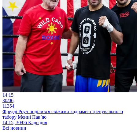
14:15
30/06
11354
Фредді Роуч поділився свіжими кадрами з тренувального
табору Менні Пак’яо
14:15, 30/06
Кадр дня
Всі новини