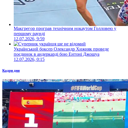
Макгрегор програв технічним нокаутом Голловею у
першому раунді
12.07.2026, 9:59
Український боксер Олександр Хижняк проведе
поєдинок в андеркарді бою Ентоні Джошуа
12.07.2026, 0:15
Кадри дня