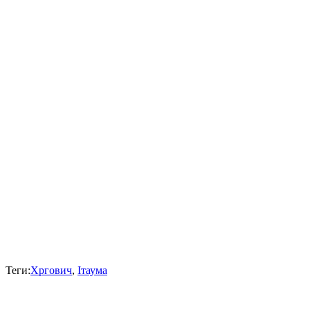
Теги:
Хргович
,
Ітаума