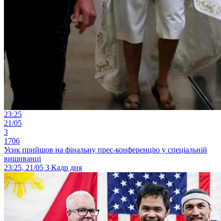
23:25
21/05
3
1706
Усик прийшов на фінальну прес-конференцію у спеціальній
вишиванці
23:25, 21/05
3
Кадр дня