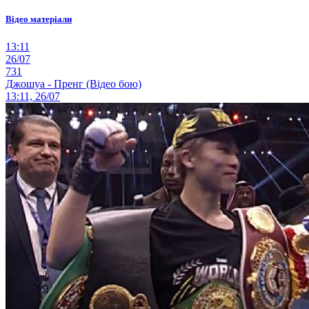
Відео матеріали
13:11
26/07
731
Джошуа - Пренг (Відео бою)
13:11, 26/07