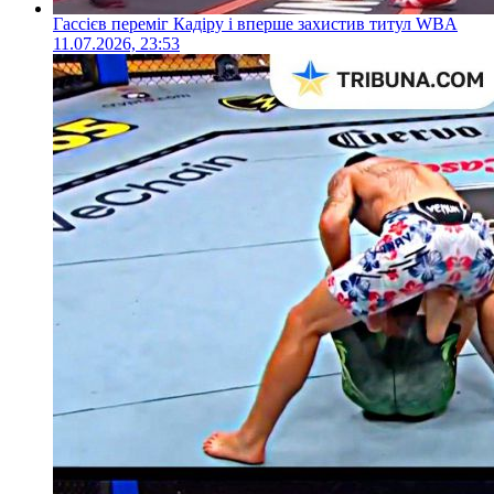
Гассієв переміг Кадіру і вперше захистив титул WBA
11.07.2026, 23:53