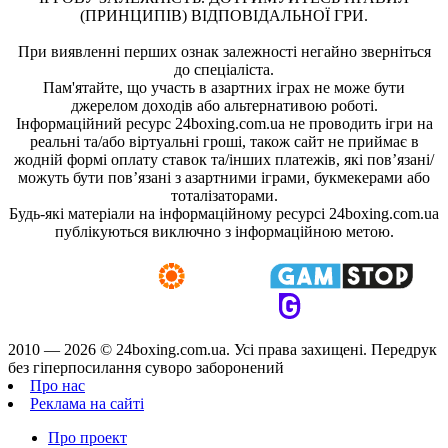
(ПРИНЦИПІВ) ВІДПОВІДАЛЬНОЇ ГРИ.
При виявленні перших ознак залежності негайно зверніться
до спеціаліста.
Пам'ятайте, що участь в азартних іграх не може бути
джерелом доходів або альтернативою роботі.
Інформаційний ресурс 24boxing.com.ua не проводить ігри на
реальні та/або віртуальні гроші, також сайт не приймає в
жодній формі оплату ставок та/інших платежів, які пов’язані/
можуть бути пов’язані з азартними іграми, букмекерами або
тоталізаторами.
Будь-які матеріали на інформаційному ресурсі 24boxing.com.ua
публікуються виключно з інформаційною метою.
2010 — 2026 ©
24boxing.com.ua.
Усi права захищенi. Передрук
без гіперпосилання суворо заборонений
Про нас
Реклама на сайті
Про проект