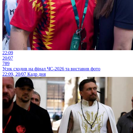
22:09
20/07
789
Усик сходив на фінал ЧС-2026 та виставив фото
22:09, 20/07
Кадр дня