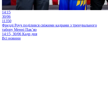
14:15
30/06
11350
Фредді Роуч поділився свіжими кадрами з тренувального
табору Менні Пак’яо
14:15, 30/06
Кадр дня
Всі новини