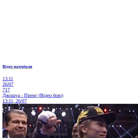
Відео матеріали
13:11
26/07
717
Джошуа - Пренг (Відео бою)
13:11, 26/07