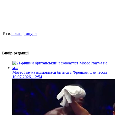
Теги:
Роган
,
Топурія
Вибір редакції
Мозес Ітаума відмовився битися з Френком Санчесом
10.07.2026, 12:54