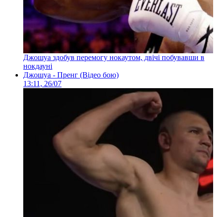
Джошуа здобув перемогу нокаутом, двічі побувавши в
нокдауні
Джошуа - Пренг (Відео бою)
13:11, 26/07