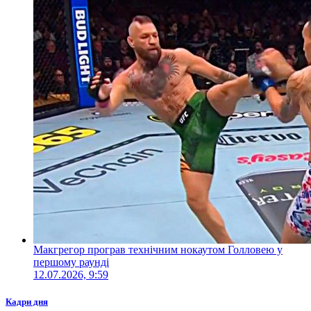
Макгрегор програв технічним нокаутом Голловею у
першому раунді
12.07.2026, 9:59
Кадри дня