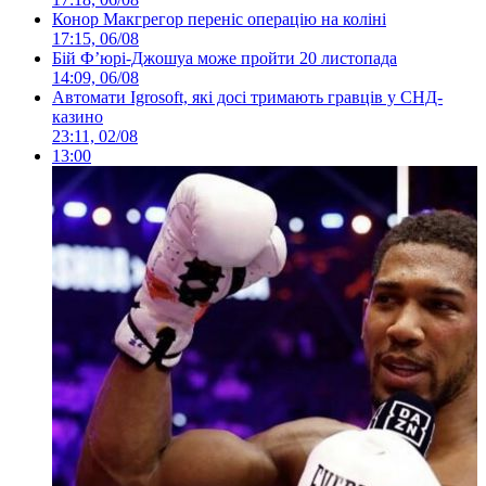
Конор Макгрегор переніс операцію на коліні
17:15, 06/08
Бій Ф’юрі-Джошуа може пройти 20 листопада
14:09, 06/08
Автомати Igrosoft, які досі тримають гравців у СНД-
казино
23:11, 02/08
13:00