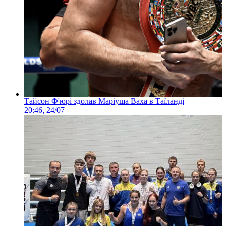
Тайсон Ф'юрі здолав Маріуша Ваха в Таїланді
20:46, 24/07