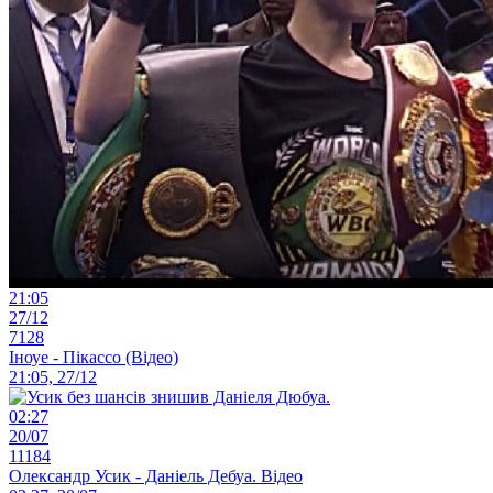
21:05
27/12
7128
Іноуе - Пікассо (Відео)
21:05, 27/12
02:27
20/07
11184
Олександр Усик - Даніель Дебуа. Відео