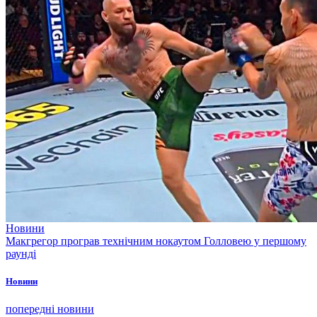
Новини
Макгрегор програв технічним нокаутом Голловею у першому
раунді
Новини
попередні новини