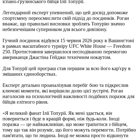
іспано-грузинського бійця Ілії Топурії.
Легендарний експерт упевнений, що цей досвід допоможе
спортсмену переосмислити свій підхід до поєдинків. Роган
вважає, що правильні висновки зроблять Топурію значно
небезпечнішим суперником для всього дивізіону.
Гучний поєдинок відбувся 15 червня 2026 року в Вашингтоні
в рамках масштабного турніру UFC White House — Freedom
250. Протистояння завершилося несподіваною перемогою
американця Джастіна Гейджи технічним нокаутом.
Для Топурії цей програш став першим за всю його кар'єру в
змішаних єдиноборствах.
Експерт детально проаналізував перебіг бою та підкреслив
ключові моменти, які вирішили долю цієї зустрічі. Роган
наголосив на психологічній важливості подібних поразок для
бійців елітного рівня.
«Я великий фанат Ілії Топурії. Як мені здається, він
повернеться і буде в кращій формі, ніж будь-коли. Іноді
поразка — це найважливіше, що може трапитися з бійцем,
тому що так він розуміє, що його можуть перемогти. Потрібно
пам'ятати, що ти людина. Іноді не можна просто відкинути