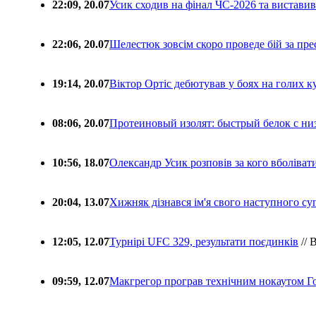
22:09, 20.07
Усик сходив на фінал ЧС-2026 та вистави
22:06, 20.07
Шелестюк зовсім скоро проведе бій за п
19:14, 20.07
Віктор Ортіс дебютував у боях на голих 
08:06, 20.07
Протеиновый изолят: быстрый белок с ни
10:56, 18.07
Олександр Усик розповів за кого вболіва
20:04, 13.07
Хижняк дізнався ім'я свого наступного с
12:05, 12.07
Турнірі UFC 329, результати поєдинків
// 
09:59, 12.07
Макгрегор програв технічним нокаутом Г