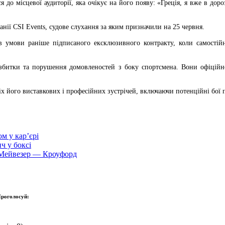
до місцевої аудиторії, яка очікує на його появу: «Греція, я вже в доро
ії CSI Events, судове слухання за яким призначили на 25 червня.
умови раніше підписаного ексклюзивного контракту, коли самостійно 
і збитки та порушення домовленостей з боку спортсмена. Вони офіцій
х його виставкових і професійних зустрічей, включаючи потенційні бої
м у кар’єрі
ч у боксі
 Мейвезер — Кроуфорд
роголосуй: