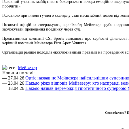
Головний учасник майбутнього боксерського вечора емоційно звернувся 
побачити».
Головною причиною гучного скандалу став масштабний позов від компан
Позивачі офіційно стверджують, що Флойд Мейвезер грубо порушив 
заблокувати проведення поєдинку через суд.
Представники компанії CSI Sports заявляють про серйозні фінансов
керівній компанії Мейвезера First Apex Ventures.
Організація раніше володіла ексклюзивними правами на проведення всі
Мейвезер
Новини по темі:
— 27.04.26
Ортіс назвав не Мейвезера найсильнішим супернико
— 23.04.26
Пакьяо різко відповів Мейвезеру: хто насправді вели
— 18.04.26
Пакьяо назвав переможця гіпотетичного супербою
Сподобалось? П