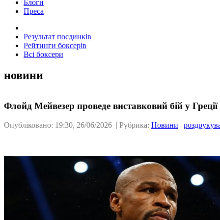
Блоги
Преса
Результат поєдинків
Рейтинги боксерів
Всі боксери
новини
Флойд Мейвезер проведе виставковий бій у Греції
Опубліковано: 19:30, 26/06/2026 | Рубрика:
Новини
|
роздрукув