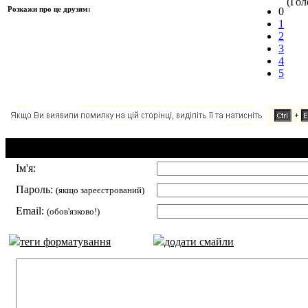
(Голо
Розкажи про це друзям:
0
1
2
3
4
5
Додавання коментаря:
Ім'я:
Пароль:
(якщо зареєстрований)
Email:
(обов'язково!)
теги форматування
додати смайли