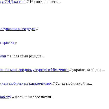
ів у СНД-казино
// 16 слотів на весь ...
побувавши в нокдауні
//
уперника
//
анді
// Після семи раундів...
ила на міжнародному турнірі в Німеччині
// українська збірна ...
нных мобильных развлечениях
// Успех мобильной иг...
кар'єру
// Колишній абсолютни...