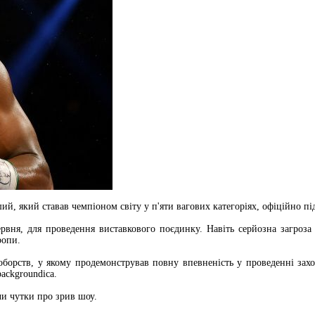
 який ставав чемпіоном світу у п'яти вагових категоріях, офіційно пі
ервня, для проведення виставкового поєдинку. Навіть серйозна загроз
ропи.
борств, у якому продемонстрував повну впевненість у проведенні захо
ackgroundіса.
чи чутки про зрив шоу.