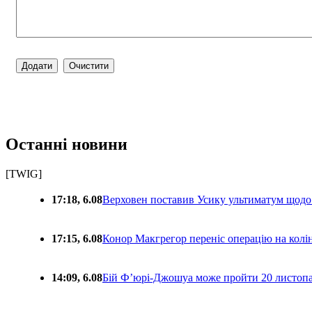
Останні новини
[TWIG]
17:18, 6.08
Верховен поставив Усику ультиматум щодо
17:15, 6.08
Конор Макгрегор переніс операцію на колін
14:09, 6.08
Бій Ф’юрі-Джошуа може пройти 20 листоп