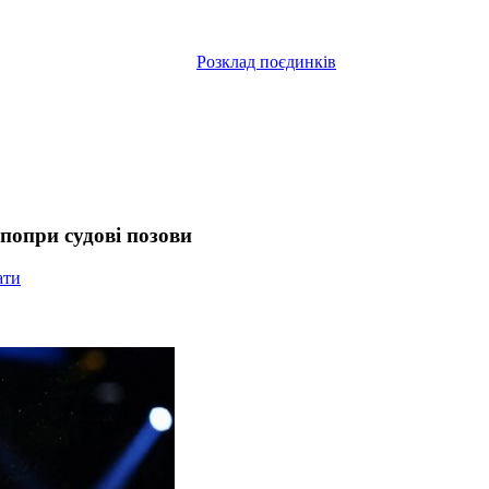
Розклад поєдинків
 попри судові позови
ати