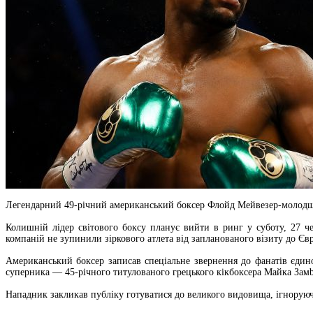
Легендарний 49-річний американський боксер Флойд Мейвезер-молодший,
Колишній лідер світового боксу планує вийти в ринг у суботу, 27 ч
компаній не зупинили зіркового атлета від запланованого візиту до Єв
Американський боксер записав спеціальне звернення до фанатів єдино
суперника — 45-річного титулованого грецького кікбоксера Майка Замb
Нападник закликав публіку готуватися до великого видовища, ігнорую