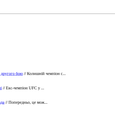
 другого бою
// Колишній чемпіон с...
і
// Екс-чемпіон UFC у ...
ада
// Попередньо, це мож...