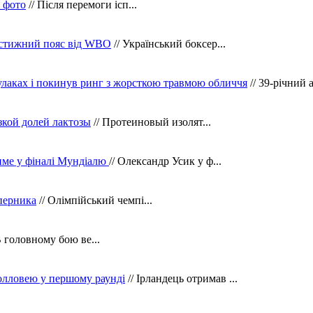
в фото
// Після перемоги ісп...
рестижний пояс від WBO
// Український боксер...
кулаках і покинув ринг з жорсткою травмою обличчя
// 39-річний 
зкой долей лактозы
// Протеиновый изолят...
тиме у фіналі Мундіалю
// Олександр Усик у ф...
уперника
// Олімпійський чемпі...
В головному бою ве...
олловею у першому раунді
// Ірландець отримав ...