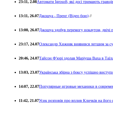
23:11, 2.08
Автомати Igrosoft, які досі тримають гравц
13:11, 26.07
Джошуа - Пренг (Відео бою)
//
13:00, 26.07
Джошуа здобув перемогу нокаутом, двічі 
23:17, 24.07
Олександр Хижняк виявився легшим за с
20:46, 24.07
Тайсон Ф'юрі здолав Маріуша Ваха в Таїл
13:03, 23.07
Українська збірна з боксу успішно виступ
14:07, 22.07
Популярные игровые механики в совреме
11:42, 21.07
Усик розповів про вплив Кличків на його 