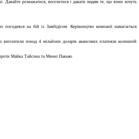
зі. Давайте розважатися, веселитися і давати людям те, що вони хочуть
погодився на бій із Замбідісом. Керівництво компанії намагається
но виплатили понад 4 мільйони доларів авансових платежів колишній
 проти Майка Тайсона та Менні Пакьяо.