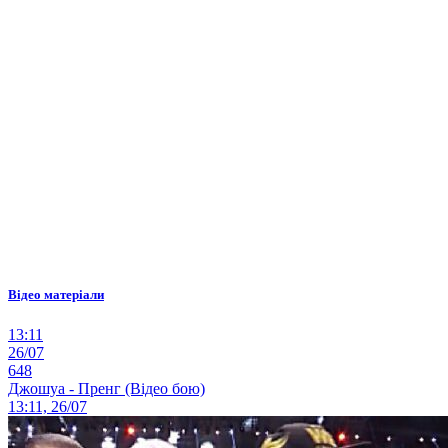
Відео матеріали
13:11
26/07
648
Джошуа - Пренг (Відео бою)
13:11, 26/07