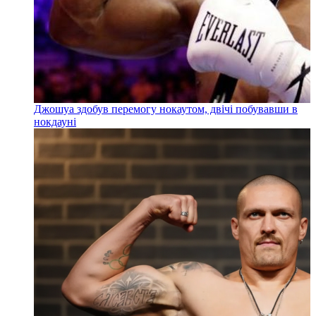
Джошуа здобув перемогу нокаутом, двічі побувавши в
нокдауні