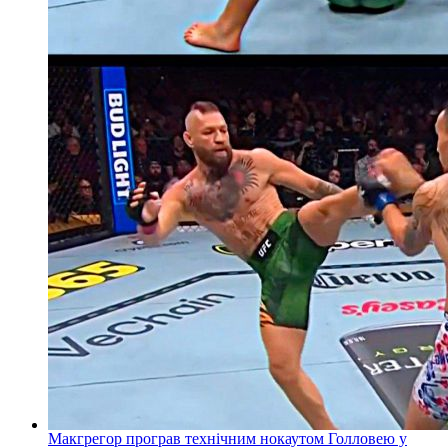
Макгрегор програв технічним нокаутом Голловею у