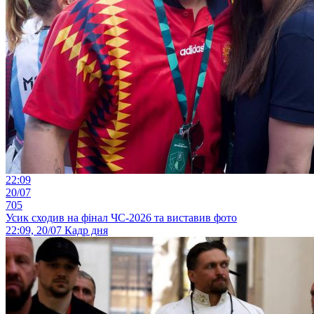
22:09
20/07
705
Усик сходив на фінал ЧС-2026 та виставив фото
22:09, 20/07
Кадр дня