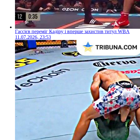
Гассієв переміг Кадіру і вперше захистив титул WBA
11.07.2026, 23:53