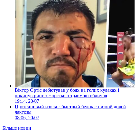
Віктор Ортіс дебютував у боях на голих кулаках і
покинув ринг з жорсткою травмою обличчя
19:14, 20/07
Протеиновый изолят: быстрый белок с низкой долей
лактозы
08:06, 20/07
Більше новин