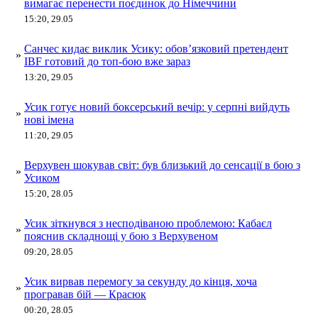
вимагає перенести поєдинок до Німеччини
15:20, 29.05
Санчес кидає виклик Усику: обов’язковий претендент
»
IBF готовий до топ-бою вже зараз
13:20, 29.05
Усик готує новий боксерський вечір: у серпні вийдуть
»
нові імена
11:20, 29.05
Верхувен шокував світ: був близький до сенсації в бою з
»
Усиком
15:20, 28.05
Усик зіткнувся з несподіваною проблемою: Кабаєл
»
пояснив складнощі у бою з Верхувеном
09:20, 28.05
Усик вирвав перемогу за секунду до кінця, хоча
»
програвав бій — Красюк
00:20, 28.05