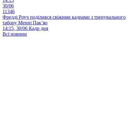
14:15
30/06
11346
Фредді Роуч поділився свіжими кадрами з тренувального
табору Менні Пак’яо
14:15, 30/06
Кадр дня
Всі новини