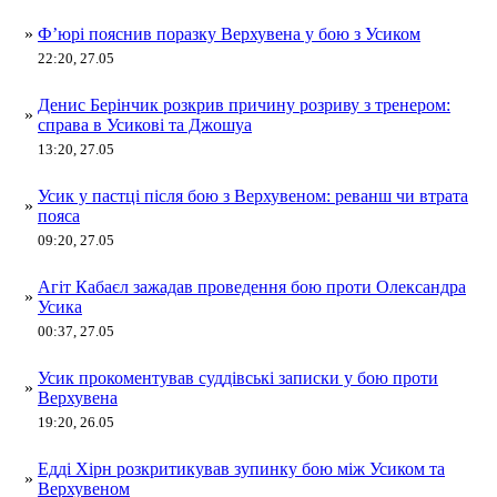
»
Ф’юрі пояснив поразку Верхувена у бою з Усиком
22:20, 27.05
Денис Берінчик розкрив причину розриву з тренером:
»
справа в Усикові та Джошуа
13:20, 27.05
Усик у пастці після бою з Верхувеном: реванш чи втрата
»
пояса
09:20, 27.05
Агіт Кабаєл зажадав проведення бою проти Олександра
»
Усика
00:37, 27.05
Усик прокоментував суддівські записки у бою проти
»
Верхувена
19:20, 26.05
Едді Хірн розкритикував зупинку бою між Усиком та
»
Верхувеном