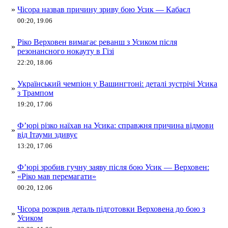
»
Чісора назвав причину зриву бою Усик — Кабаєл
00:20, 19.06
Ріко Верховен вимагає реванш з Усиком після
»
резонансного нокауту в Гізі
22:20, 18.06
Український чемпіон у Вашингтоні: деталі зустрічі Усика
»
з Трампом
19:20, 17.06
Ф’юрі різко наїхав на Усика: справжня причина відмови
»
від Ітауми здивує
13:20, 17.06
Ф’юрі зробив гучну заяву після бою Усик — Верховен:
»
«Ріко мав перемагати»
00:20, 12.06
Чісора розкрив деталь підготовки Верховена до бою з
»
Усиком