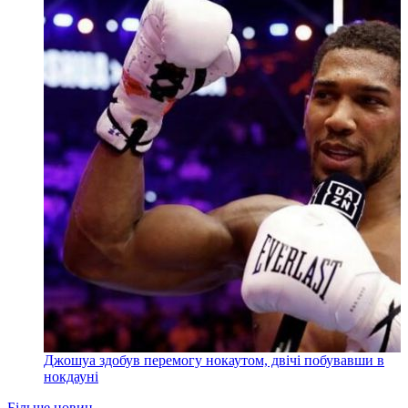
Джошуа здобув перемогу нокаутом, двічі побувавши в
нокдауні
Більше новин