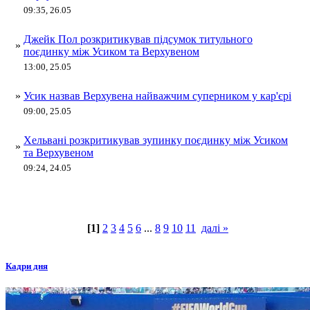
09:35, 26.05
Джейк Пол розкритикував підсумок титульного
»
поєдинку між Усиком та Верхувеном
13:00, 25.05
»
Усик назвав Верхувена найважчим суперником у кар'єрі
09:00, 25.05
Хельвані розкритикував зупинку поєдинку між Усиком
»
та Верхувеном
09:24, 24.05
[1]
2
3
4
5
6
...
8
9
10
11
далі »
Кадри дня