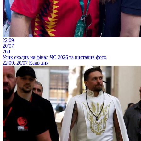
22:09
20/07
760
Усик сходив на фінал ЧС-2026 та виставив фото
22:09, 20/07
Кадр дня