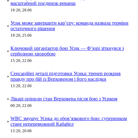
»
масштабний поєдинок-реванш
19:26, 28.06
Усик може завершити кар’єру: команда назвала терміни
»
остаточного рішення
19:20, 25.06
Ключовий організатор бою Усик — Ф’юрі зіткнувся з
»
серйозною хворобою
15:20, 22.06
Сенсаційні деталі підготовки Усика: тренер розкрив
»
правду про бій із Верховеном і його наслідки
13:20, 22.06
»
Лікарі оцінили стан Верховена після бою з Усиком
00:20, 22.06
WBC змушує Усика до обов’язкового бою: суперником
»
стане непереможний Кабайел
13:20, 20.06