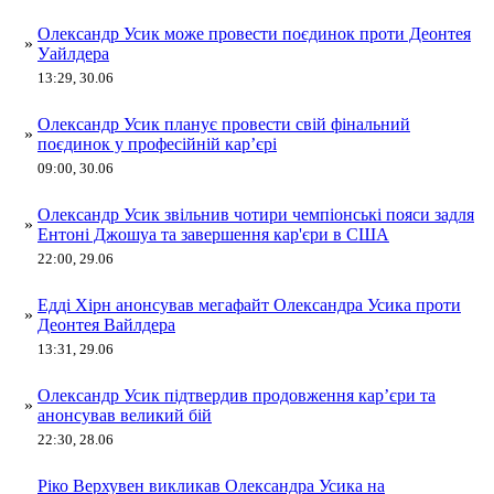
Олександр Усик може провести поєдинок проти Деонтея
»
Уайлдера
13:29, 30.06
Олександр Усик планує провести свій фінальний
»
поєдинок у професійній кар’єрі
09:00, 30.06
Олександр Усик звільнив чотири чемпіонські пояси задля
»
Ентоні Джошуа та завершення кар'єри в США
22:00, 29.06
Едді Хірн анонсував мегафайт Олександра Усика проти
»
Деонтея Вайлдера
13:31, 29.06
Олександр Усик підтвердив продовження кар’єри та
»
анонсував великий бій
22:30, 28.06
Ріко Верхувен викликав Олександра Усика на