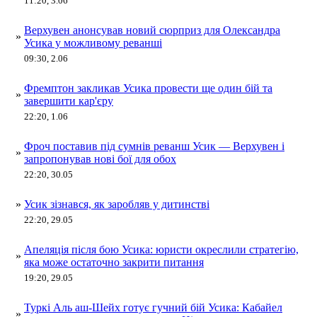
11:20, 3.06
Верхувен анонсував новий сюрприз для Олександра
»
Усика у можливому реванші
09:30, 2.06
Фремптон закликав Усика провести ще один бій та
»
завершити кар'єру
22:20, 1.06
Фроч поставив під сумнів реванш Усик — Верхувен і
»
запропонував нові бої для обох
22:20, 30.05
»
Усик зізнався, як заробляв у дитинстві
22:20, 29.05
Апеляція після бою Усика: юристи окреслили стратегію,
»
яка може остаточно закрити питання
19:20, 29.05
Туркі Аль аш-Шейх готує гучний бій Усика: Кабайел
»