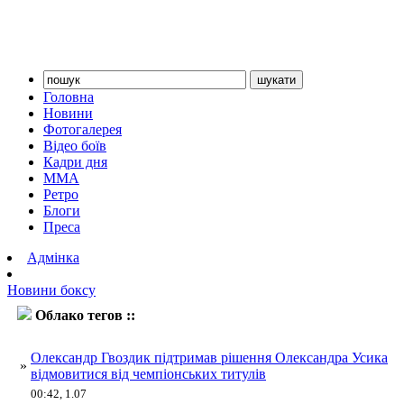
Головна
Новини
Фотогалерея
Відео боїв
Кадри дня
ММА
Ретро
Блоги
Преса
Адмінка
Новини боксу
Облако тегов ::
Усик
Олександр Гвоздик підтримав рішення Олександра Усика
»
відмовитися від чемпіонських титулів
00:42, 1.07