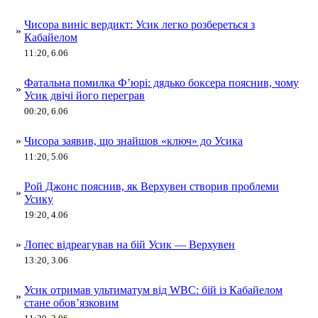
Чисора виніс вердикт: Усик легко розбереться з
»
Кабайелом
11:20, 6.06
Фатальна помилка Ф’юрі: дядько боксера пояснив, чому
»
Усик двічі його переграв
00:20, 6.06
»
Чисора заявив, що знайшов «ключ» до Усика
11:20, 5.06
Рой Джонс пояснив, як Верхувен створив проблеми
»
Усику
19:20, 4.06
»
Лопес відреагував на бій Усик — Верхувен
13:20, 3.06
Усик отримав ультиматум від WBC: бій із Кабайелом
»
стане обов’язковим