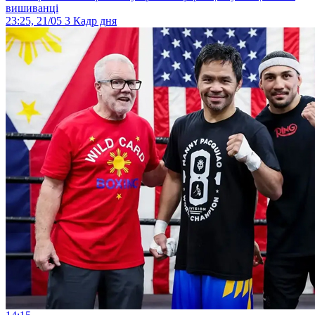
вишиванці
23:25, 21/05
3
Кадр дня