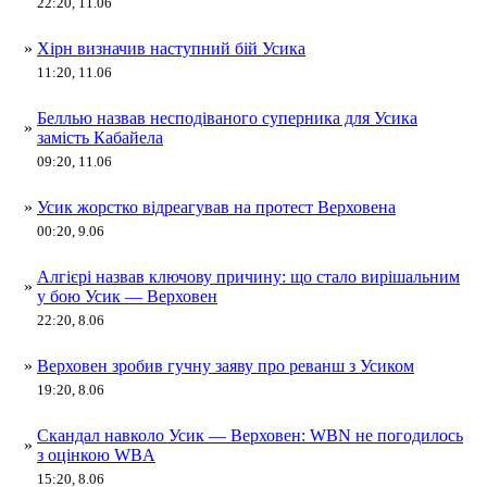
22:20, 11.06
»
Хірн визначив наступний бій Усика
11:20, 11.06
Беллью назвав несподіваного суперника для Усика
»
замість Кабайела
09:20, 11.06
»
Усик жорстко відреагував на протест Верховена
00:20, 9.06
Алгієрі назвав ключову причину: що стало вирішальним
»
у бою Усик — Верховен
22:20, 8.06
»
Верховен зробив гучну заяву про реванш з Усиком
19:20, 8.06
Скандал навколо Усик — Верховен: WBN не погодилось
»
з оцінкою WBA
15:20, 8.06