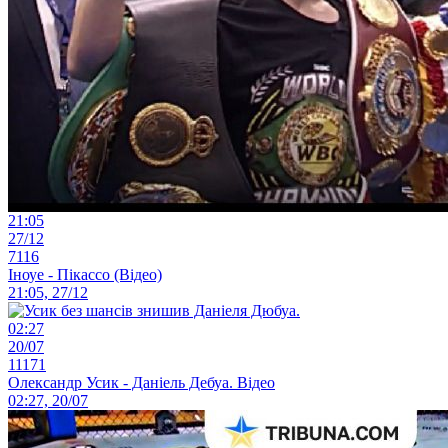
21:05
27/12
7116
Іноуе - Пікассо (Відео)
21:05, 27/12
02:27
20/07
11171
Олександр Усик - Даніель Дебуа. Відео
02:27, 20/07