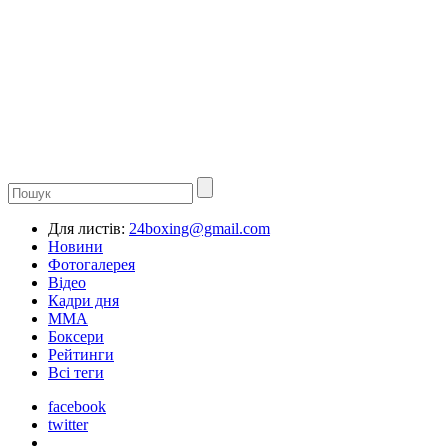
Для листів:
24boxing@gmail.com
Новини
Фотогалерея
Відео
Кадри дня
ММА
Боксери
Рейтинги
Всі теги
facebook
twitter