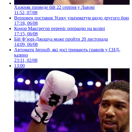
Хижняк проведе бій 22 серпня у Львові
11:52, 07/08
Верховен поставив Усику ультиматум щодо другого бою
17:18, 06/08
Конор Макгрегор переніс операцію на коліні
17:15, 06/08
Бій Ф’юрі-Джошуа може пройти 20 листопада
14:09, 06/08
Автомати Igrosoft, які досі тримають гравців у СНД-
казино
23:11, 02/08
13:00