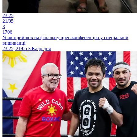
23:25
21/05
3
1706
Усик прийшов на фінальну прес-конференцію у спеціальній
вишиванці
23:25, 21/05
3
Кадр дня