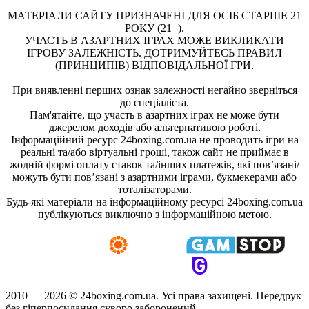
МАТЕРІАЛИ САЙТУ ПРИЗНАЧЕНІ ДЛЯ ОСІБ СТАРШЕ 21
РОКУ (21+).
УЧАСТЬ В АЗАРТНИХ ІГРАХ МОЖЕ ВИКЛИКАТИ
ІГРОВУ ЗАЛЕЖНІСТЬ. ДОТРИМУЙТЕСЬ ПРАВИЛ
(ПРИНЦИПІВ) ВІДПОВІДАЛЬНОЇ ГРИ.
При виявленні перших ознак залежності негайно зверніться
до спеціаліста.
Пам'ятайте, що участь в азартних іграх не може бути
джерелом доходів або альтернативою роботі.
Інформаційний ресурс 24boxing.com.ua не проводить ігри на
реальні та/або віртуальні гроші, також сайт не приймає в
жодній формі оплату ставок та/інших платежів, які пов’язані/
можуть бути пов’язані з азартними іграми, букмекерами або
тоталізаторами.
Будь-які матеріали на інформаційному ресурсі 24boxing.com.ua
публікуються виключно з інформаційною метою.
2010 — 2026 ©
24boxing.com.ua.
Усi права захищенi. Передрук
без гіперпосилання суворо заборонений