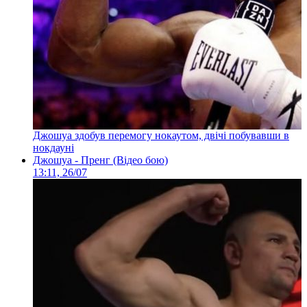
Джошуа здобув перемогу нокаутом, двічі побувавши в
нокдауні
Джошуа - Пренг (Відео бою)
13:11, 26/07