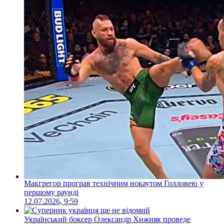
Макгрегор програв технічним нокаутом Голловею у
першому раунді
12.07.2026, 9:59
Український боксер Олександр Хижняк проведе