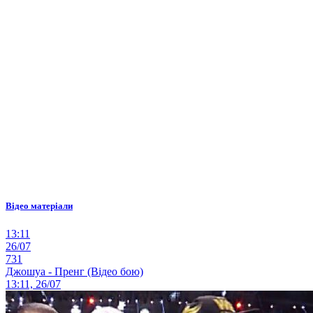
Відео матеріали
13:11
26/07
731
Джошуа - Пренг (Відео бою)
13:11, 26/07