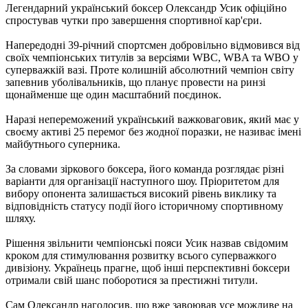
Легендарний український боксер Олександр Усик офіційно
спростував чутки про завершення спортивної кар'єри.
Напередодні 39-річний спортсмен добровільно відмовився від
своїх чемпіонських титулів за версіями WBC, WBA та WBO у
суперважкій вазі. Проте колишній абсолютний чемпіон світу
запевнив уболівальників, що планує провести на ринзі
щонайменше ще один масштабний поєдинок.
Наразі непереможений український важковаговик, який має у
своєму активі 25 перемог без жодної поразки, не називає імені
майбутнього суперника.
За словами зіркового боксера, його команда розглядає різні
варіанти для організації наступного шоу. Пріоритетом для
вибору опонента залишається високий рівень виклику та
відповідність статусу події його історичному спортивному
шляху.
Рішення звільнити чемпіонські пояси Усик назвав свідомим
кроком для стимулювання розвитку всього суперважкого
дивізіону. Українець прагне, щоб інші перспективні боксери
отримали свій шанс поборотися за престижні титули.
Сам Олександр наголосив, що вже завоював усе можливе на