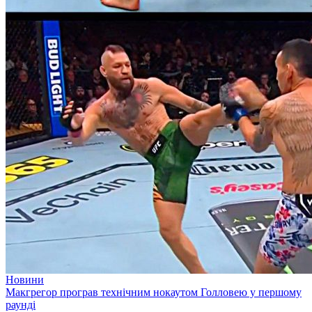
Новини
Макгрегор програв технічним нокаутом Голловею у першому
раунді