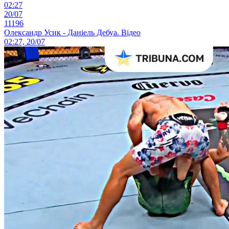
02:27
20/07
11196
Олександр Усик - Даніель Дебуа. Відео
02:27, 20/07