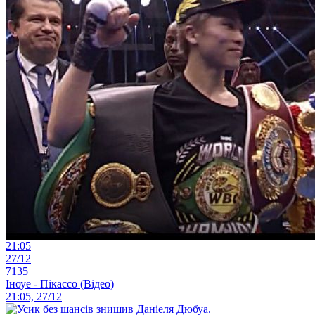
21:05
27/12
7135
Іноуе - Пікассо (Відео)
21:05, 27/12