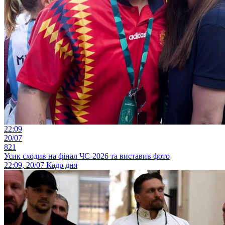
22:09
20/07
821
Усик сходив на фінал ЧС-2026 та виставив фото
22:09, 20/07
Кадр дня