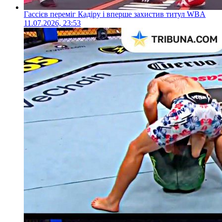
Гассієв переміг Кадіру і вперше захистив титул WBA
11.07.2026, 23:53