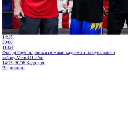
14:15
30/06
11354
Фредді Роуч поділився свіжими кадрами з тренувального
табору Менні Пак’яо
14:15, 30/06
Кадр дня
Всі новини