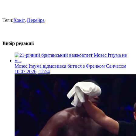
Теги:
Хокіт
,
Перейра
Вибір редакції
Мозес Ітаума відмовився битися з Френком Санчесом
10.07.2026, 12:54