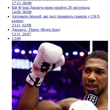
17:15, 06/08
Бій Ф’юрі-Джошуа може пройти 20 листопада
14:09, 06/08
Автомати Igrosoft, які досі тримають гравців у СНД-
казино
23:11, 02/08
Джошуа - Пренг (Відео бою)
13:11, 26/07
13:00