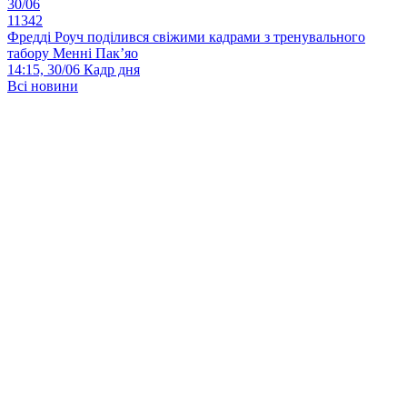
30/06
11342
Фредді Роуч поділився свіжими кадрами з тренувального
табору Менні Пак’яо
14:15, 30/06
Кадр дня
Всі новини