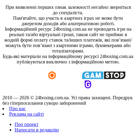
При виявленні перших ознак залежності негайно зверніться
до спеціаліста.
Пам'ятайте, що участь в азартних іграх не може бути
джерелом доходів або альтернативою роботі.
Інформаційний ресурс 24boxing.com.ua не проводить ігри на
реальні та/або віртуальні гроші, також сайт не приймає в
жодній формі оплату ставок та/інших платежів, які пов’язані/
можуть бути пов’язані з азартними іграми, букмекерами або
тоталізаторами.
Будь-які матеріали на інформаційному ресурсі 24boxing.com.ua
публікуються виключно з інформаційною метою.
2010 — 2026 ©
24boxing.com.ua.
Усi права захищенi. Передрук
без гіперпосилання суворо заборонений
Про нас
Реклама на сайті
Про проект
Написати в редакцію