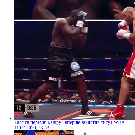
Гассієв переміг Кадіру і вперше захистив титул WBA
11.07.2026, 23:53