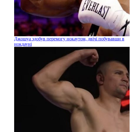
Джошуа здобув перемогу нокаутом, двічі побувавши в
нокдауні