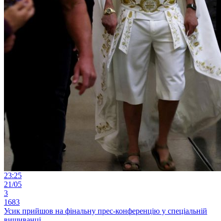
23:25
21/05
3
1683
Усик прийшов на фінальну прес-конференцію у спеціальній
вишиванці