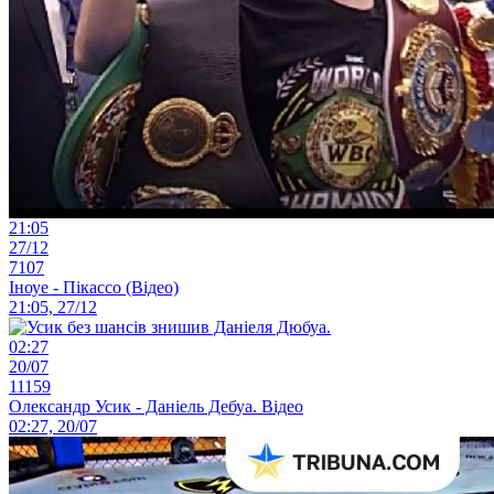
21:05
27/12
7107
Іноуе - Пікассо (Відео)
21:05, 27/12
02:27
20/07
11159
Олександр Усик - Даніель Дебуа. Відео
02:27, 20/07