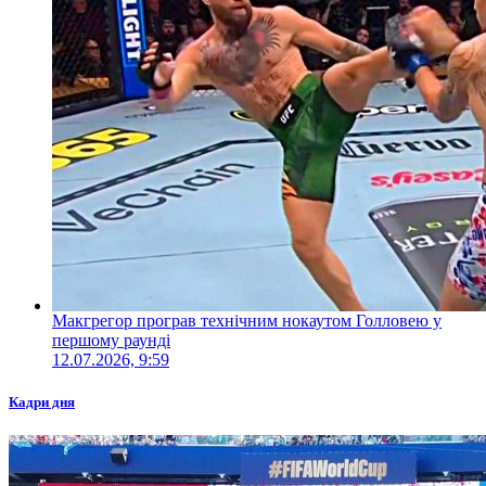
Макгрегор програв технічним нокаутом Голловею у
першому раунді
12.07.2026, 9:59
Кадри дня