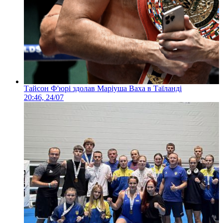
Тайсон Ф'юрі здолав Маріуша Ваха в Таїланді
20:46, 24/07