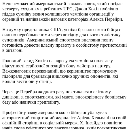
Непереможений американський важковаговик, який посідає
четверту сходинку в рейтингу UFC, Джош Хокіт публічно
піддав сумніву велич колишнього чемпіона організації у
середній та напівважкій вагових категоріях Алекса Перейри.
На думку представника США, успіхи бразильського бійця є
сильно перебільшеними через вигідну для нього стилістику
суперників. Американський спортсмен висловив повну
готовність довести власну правоту в особистому протистоянні
в октагоні.
Головний закид Хокіта на адресу ексчемпіона полягає у
відсутності серйозної опозиції з боку майстрів партеру.
Важковаговик переконаний, що керівництво промоушену
підбирало для бразильця виключно зручних опонентів, які
воліли вести бій у стійці.
Через це Перейра жодного разу не стикався в елітному
дивізіоні зі спортсменами, які мають високорівневу борцівську
базу або навички грэпплінгу.
Професійну заяву американського бійця опублікував
авторитетний спортивний журналіст Аріель Хельвані на своїй
офіційній сторінці в соціальній мережі Х. Інсайдер повністю
навів слова рейтингового важковаговика, який розкритикував