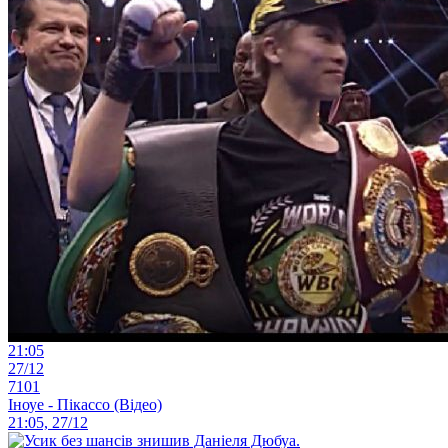
21:05
27/12
7101
Іноуе - Пікассо (Відео)
21:05, 27/12