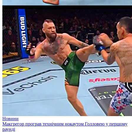
Новини
Макгрегор програв технічним нокаутом Голловею у першому
раунді