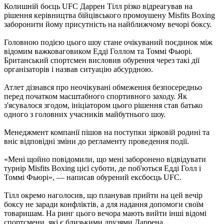
Колишній боєць UFC Даррен Тілл різко відреагував на
рішення керівництва бійцівського промоушену Misfits Boxing
заборонити йому присутність на найближчому вечорі боксу.
Головною подією цього шоу стане очікуваний поєдинок між
відомим важковаговиком Едді Голлом та Томмі Фьюрі.
Британський спортсмен висловив обурення через такі дії
організаторів і назвав ситуацію абсурдною.
Атлет дізнався про неочікувані обмеження безпосередньо
перед початком масштабного спортивного заходу. Як
з'ясувалося згодом, ініціатором цього рішення став батько
одного з головних учасників майбутнього шоу.
Менеджмент компанії пішов на поступки зірковій родині та
вніс відповідні зміни до регламенту проведення події.
«Мені щойно повідомили, що мені заборонено відвідувати
турнір Misfits Boxing цієї суботи, де поб'ються Едді Голл і
Томмі Фьюрі», — написав обурений ексбоєць UFC.
Тілл окремо наголосив, що планував прийти на цей вечір
боксу не заради конфліктів, а для надання допомоги своїм
товаришам. На ринг цього вечора мають вийти інші відомі
спортсмени, які є близькими друзями Даррена.