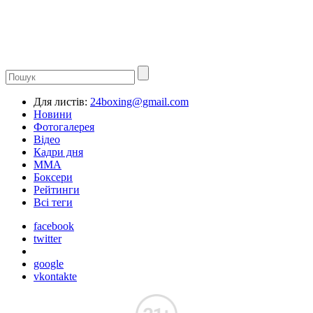
Для листів:
24boxing@gmail.com
Новини
Фотогалерея
Відео
Кадри дня
ММА
Боксери
Рейтинги
Всі теги
facebook
twitter
google
vkontakte