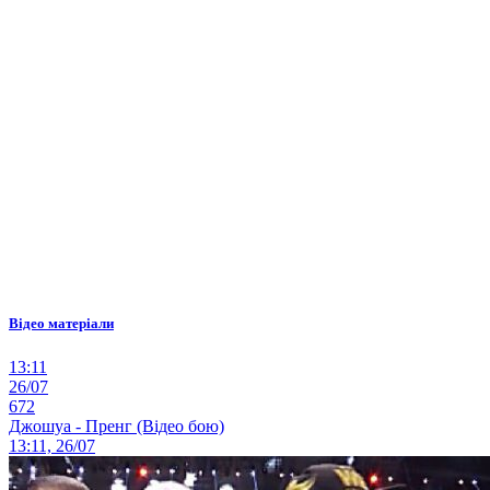
Відео матеріали
13:11
26/07
672
Джошуа - Пренг (Відео бою)
13:11, 26/07