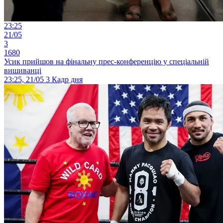
23:25
21/05
3
1680
Усик прийшов на фінальну прес-конференцію у спеціальній
вишиванці
23:25, 21/05
3
Кадр дня