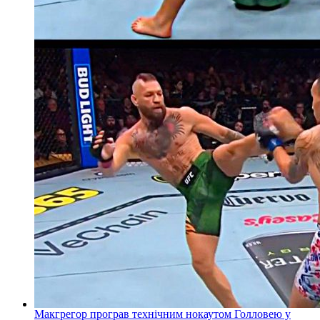
Макгрегор програв технічним нокаутом Голловею у