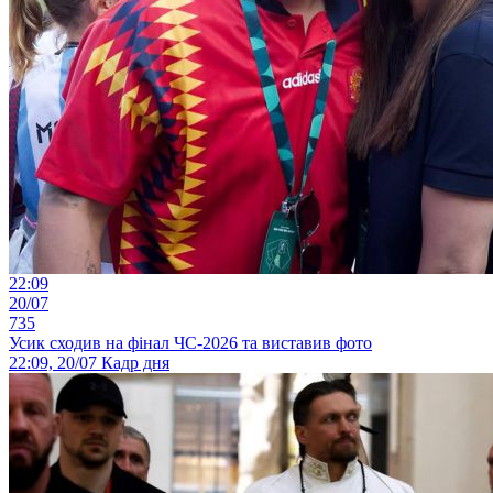
22:09
20/07
735
Усик сходив на фінал ЧС-2026 та виставив фото
22:09, 20/07
Кадр дня