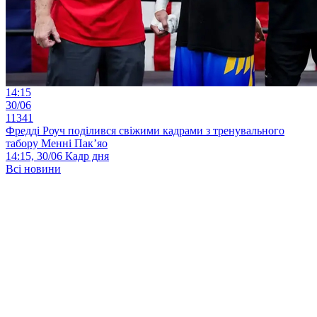
14:15
30/06
11341
Фредді Роуч поділився свіжими кадрами з тренувального
табору Менні Пак’яо
14:15, 30/06
Кадр дня
Всі новини