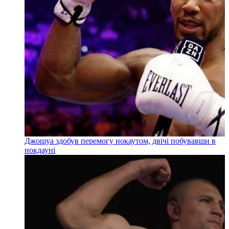
Джошуа здобув перемогу нокаутом, двічі побувавши в
нокдауні