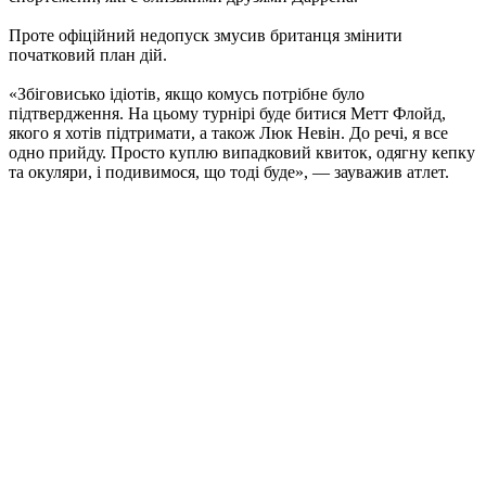
Проте офіційний недопуск змусив британця змінити
початковий план дій.
«Збіговисько ідіотів, якщо комусь потрібне було
підтвердження. На цьому турнірі буде битися Метт Флойд,
якого я хотів підтримати, а також Люк Невін. До речі, я все
одно прийду. Просто куплю випадковий квиток, одягну кепку
та окуляри, і подивимося, що тоді буде», — зауважив атлет.