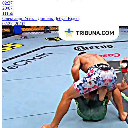
02:27
20/07
11156
Олександр Усик - Даніель Дебуа. Відео
02:27, 20/07