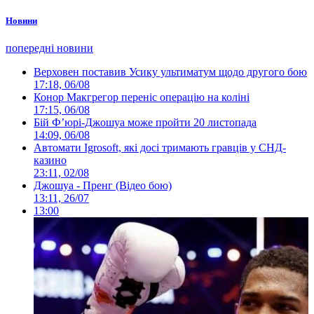
Новини
попередні новини
Верховен поставив Усику ультиматум щодо другого бою
17:18, 06/08
Конор Макгрегор переніс операцію на коліні
17:15, 06/08
Бій Ф’юрі-Джошуа може пройти 20 листопада
14:09, 06/08
Автомати Igrosoft, які досі тримають гравців у СНД-
казино
23:11, 02/08
Джошуа - Пренг (Відео бою)
13:11, 26/07
13:00