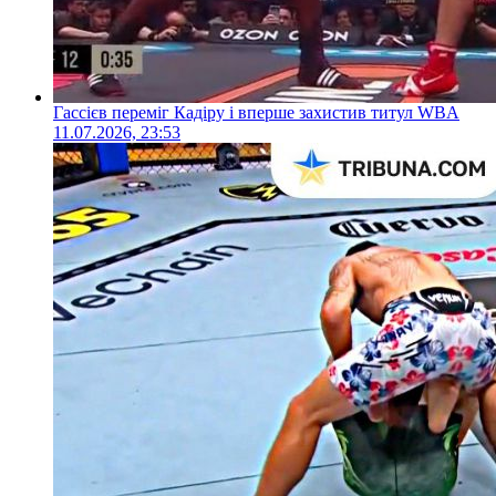
Гассієв переміг Кадіру і вперше захистив титул WBA
11.07.2026, 23:53