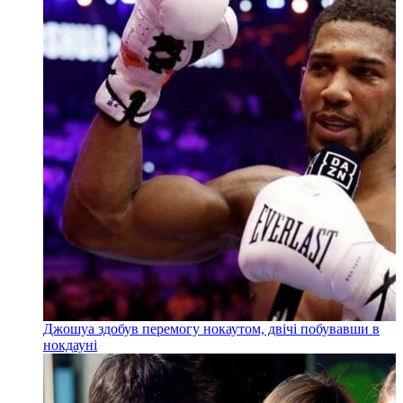
Джошуа здобув перемогу нокаутом, двічі побувавши в
нокдауні