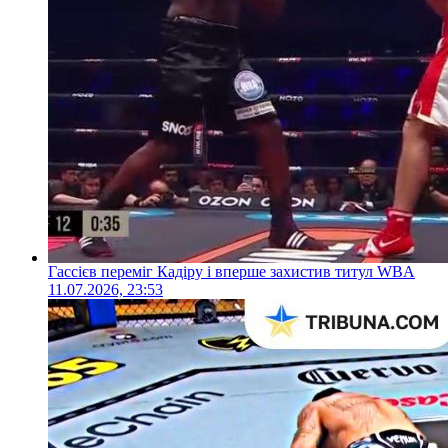
Гассієв переміг Кадіру і вперше захистив титул WBA
11.07.2026, 23:53