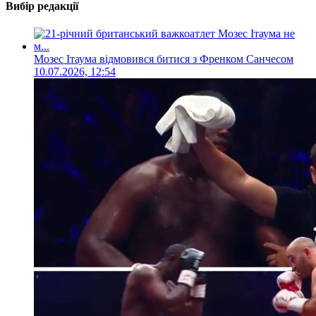
Вибір редакції
Мозес Ітаума відмовився битися з Френком Санчесом
10.07.2026, 12:54