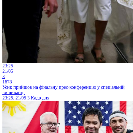
23:25
21/05
3
1678
Усик прийшов на фінальну прес-конференцію у спеціальній
вишиванці
23:25, 21/05
3
Кадр дня