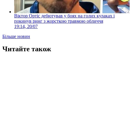
Віктор Ортіс дебютував у боях на голих кулаках і
покинув ринг з жорсткою травмою обличчя
19:14, 20/07
Більше новин
Читайте також