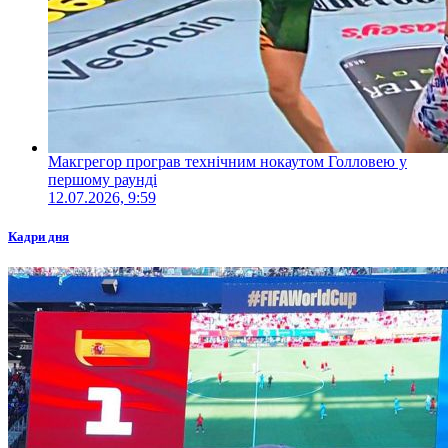
Макгрегор програв технічним нокаутом Голловею у
першому раунді
12.07.2026, 9:59
Кадри дня