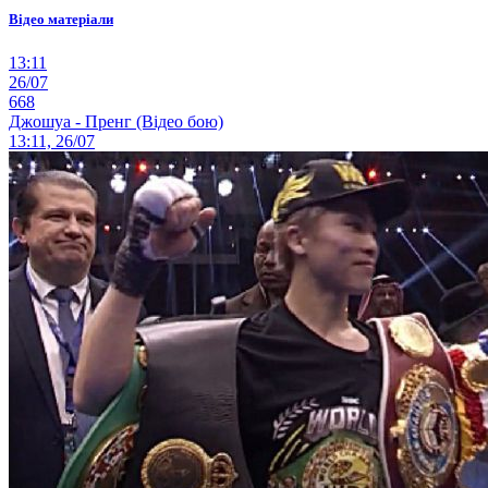
Відео матеріали
13:11
26/07
668
Джошуа - Пренг (Відео бою)
13:11, 26/07