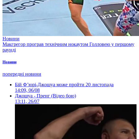
Новини
Макгрегор програв технічним нокаутом Голловею у першому
раунді
Новини
попередні новини
Бій Ф’юрі-Джошуа може пройти 20 листопада
14:09, 06/08
Джошуа - Пренг (Відео бою)
13:11, 26/07