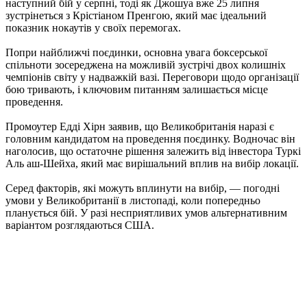
наступний бій у серпні, тоді як Джошуа вже 25 липня
зустрінеться з Крістіаном Пренгою, який має ідеальний
показник нокаутів у своїх перемогах.
Попри найближчі поєдинки, основна увага боксерської
спільноти зосереджена на можливій зустрічі двох колишніх
чемпіонів світу у надважкій вазі. Переговори щодо організації
бою тривають, і ключовим питанням залишається місце
проведення.
Промоутер Едді Хірн заявив, що Великобританія наразі є
головним кандидатом на проведення поєдинку. Водночас він
наголосив, що остаточне рішення залежить від інвестора Туркі
Аль аш-Шейха, який має вирішальний вплив на вибір локації.
Серед факторів, які можуть вплинути на вибір, — погодні
умови у Великобританії в листопаді, коли попередньо
планується бій. У разі несприятливих умов альтернативним
варіантом розглядаються США.