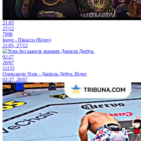
21:05
27/12
7098
Іноуе - Пікассо (Відео)
21:05, 27/12
02:27
20/07
11155
Олександр Усик - Даніель Дебуа. Відео
02:27, 20/07