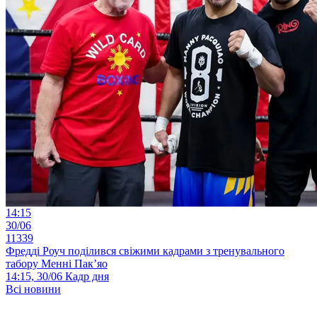
14:15
30/06
11339
Фредді Роуч поділився свіжими кадрами з тренувального
табору Менні Пак’яо
14:15, 30/06
Кадр дня
Всі новини