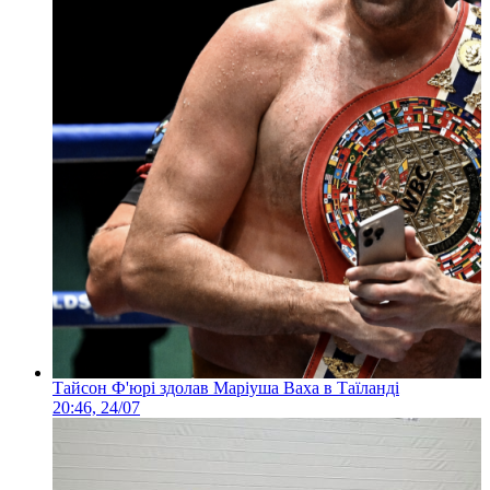
Тайсон Ф'юрі здолав Маріуша Ваха в Таїланді
20:46, 24/07