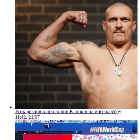
Усик розповів про вплив Кличків на його кар'єру
11:42, 21/07