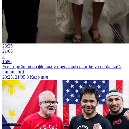
23:25
21/05
3
1686
Усик прийшов на фінальну прес-конференцію у спеціальній
вишиванці
23:25, 21/05
3
Кадр дня