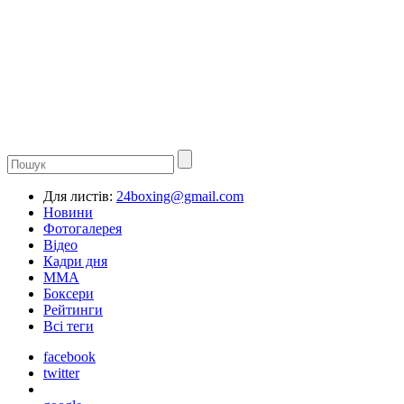
Для листів:
24boxing@gmail.com
Новини
Фотогалерея
Відео
Кадри дня
ММА
Боксери
Рейтинги
Всі теги
facebook
twitter