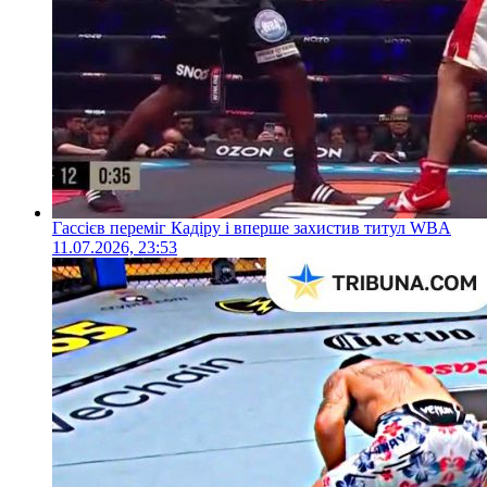
Гассієв переміг Кадіру і вперше захистив титул WBA
11.07.2026, 23:53