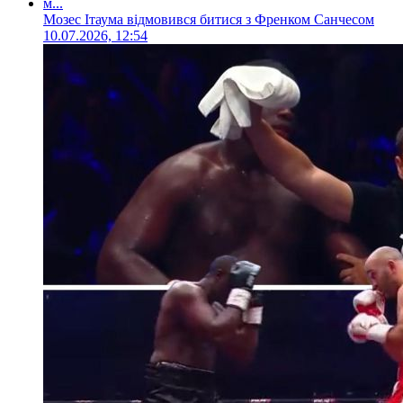
Мозес Ітаума відмовився битися з Френком Санчесом
10.07.2026, 12:54