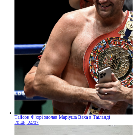
Тайсон Ф'юрі здолав Маріуша Ваха в Таїланді
20:46, 24/07