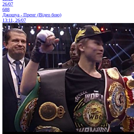
26/07
688
Джошуа - Пренг (Відео бою)
13:11, 26/07