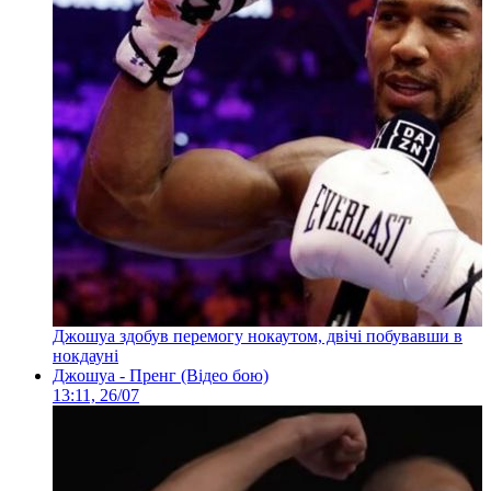
Джошуа здобув перемогу нокаутом, двічі побувавши в
нокдауні
Джошуа - Пренг (Відео бою)
13:11, 26/07