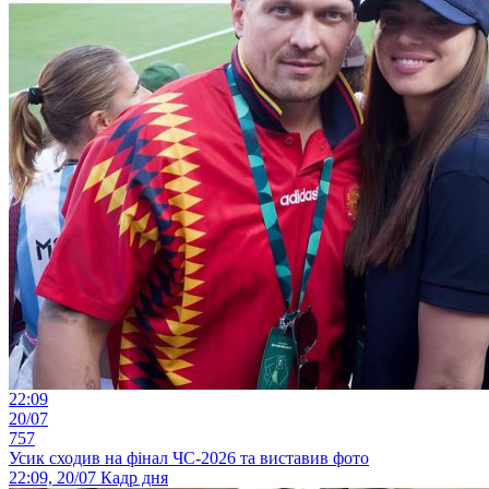
22:09
20/07
757
Усик сходив на фінал ЧС-2026 та виставив фото
22:09, 20/07
Кадр дня