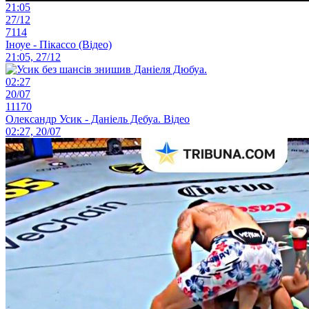
21:05
27/12
7114
Іноуе - Пікассо (Відео)
21:05, 27/12
02:27
20/07
11170
Олександр Усик - Даніель Дебуа. Відео
02:27, 20/07