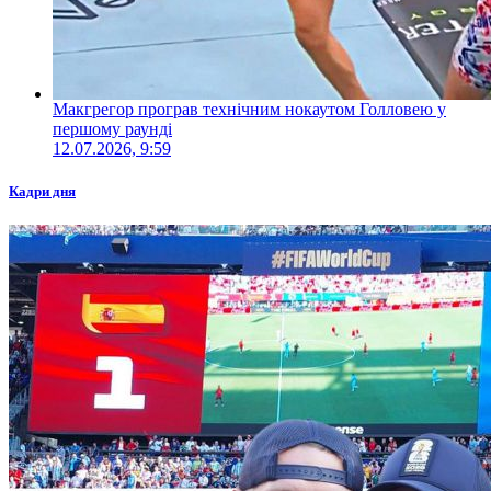
Макгрегор програв технічним нокаутом Голловею у
першому раунді
12.07.2026, 9:59
Кадри дня