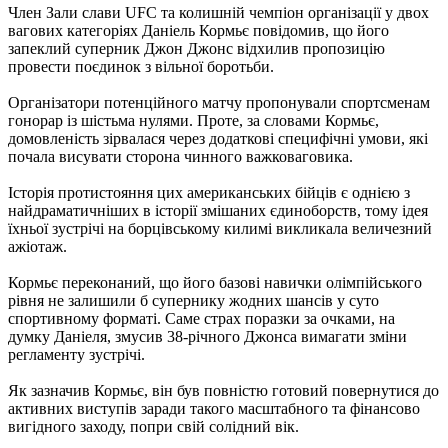
Член Зали слави UFC та колишній чемпіон організації у двох
вагових категоріях Даніель Кормьє повідомив, що його
запеклий суперник Джон Джонс відхилив пропозицію
провести поєдинок з вільної боротьби.
Організатори потенційного матчу пропонували спортсменам
гонорар із шістьма нулями. Проте, за словами Кормьє,
домовленість зірвалася через додаткові специфічні умови, які
почала висувати сторона чинного важковаговика.
Історія протистояння цих американських бійців є однією з
найдраматичніших в історії змішаних єдиноборств, тому ідея
їхньої зустрічі на борцівському килимі викликала величезний
ажіотаж.
Кормьє переконаний, що його базові навички олімпійського
рівня не залишили б супернику жодних шансів у суто
спортивному форматі. Саме страх поразки за очками, на
думку Даніеля, змусив 38-річного Джонса вимагати зміни
регламенту зустрічі.
Як зазначив Кормьє, він був повністю готовий повернутися до
активних виступів заради такого масштабного та фінансово
вигідного заходу, попри свій солідний вік.