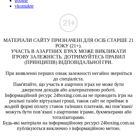
google
vkontakte
МАТЕРІАЛИ САЙТУ ПРИЗНАЧЕНІ ДЛЯ ОСІБ СТАРШЕ 21
РОКУ (21+).
УЧАСТЬ В АЗАРТНИХ ІГРАХ МОЖЕ ВИКЛИКАТИ
ІГРОВУ ЗАЛЕЖНІСТЬ. ДОТРИМУЙТЕСЬ ПРАВИЛ
(ПРИНЦИПІВ) ВІДПОВІДАЛЬНОЇ ГРИ.
При виявленні перших ознак залежності негайно зверніться
до спеціаліста.
Пам'ятайте, що участь в азартних іграх не може бути
джерелом доходів або альтернативою роботі.
Інформаційний ресурс 24boxing.com.ua не проводить ігри на
реальні та/або віртуальні гроші, також сайт не приймає в
жодній формі оплату ставок та/інших платежів, які пов’язані/
можуть бути пов’язані з азартними іграми, букмекерами або
тоталізаторами.
Будь-які матеріали на інформаційному ресурсі 24boxing.com.ua
публікуються виключно з інформаційною метою.