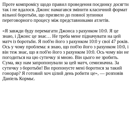
Проте компромісу щодо правил проведення поєдинку досягти
так і не вдалося. Джонс намагався змінити класичний формат
вільної боротьби, що призвело до повної зупинки
переговорного процесу між представниками атлетів.
«Я завжди буду перемагати Джонса з рахунком 10:0. Я це
знаю, і Джонс це знає… Не треба мене підначувати на цей
матч із боротьби. Я поб'ю його з рахунком 10:0 у свої 47 років.
Ось у чому проблема: я знаю, що поб'ю його з рахунком 10:0, і
він теж знає, що я поб'ю його з рахунком 10:0. Ось чому він не
погодиться на цю сутичку зі мною. Він цього не зробить.
Сума, яку нам запропонували за цей матч, семизначна. За
сутичку з боротьби! Ви пропонуєте мені боротися за такий
гонорар? Я готовий хоч цілий день робити це», — розповів
Даніель Кормьє.