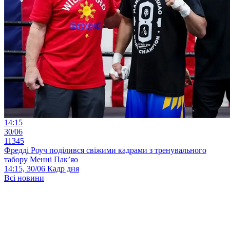
14:15
30/06
11345
Фредді Роуч поділився свіжими кадрами з тренувального
табору Менні Пак’яо
14:15, 30/06
Кадр дня
Всі новини