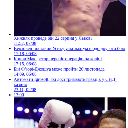
Хижняк проведе бій 22 серпня у Львові
11:52, 07/08
Верховен поставив Усику ультиматум щодо другого бою
17:18, 06/08
Конор Макгрегор переніс операцію на коліні
17:15, 06/08
Бій Ф’юрі-Джошуа може пройти 20 листопада
14:09, 06/08
Автомати Igrosoft, які досі тримають гравців у СНД-
казино
23:11, 02/08
13:00