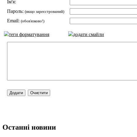
Ім'я:
Пароль:
(якщо зареєстрований)
Email:
(обов'язково!)
теги форматування
додати смайли
Останні новини