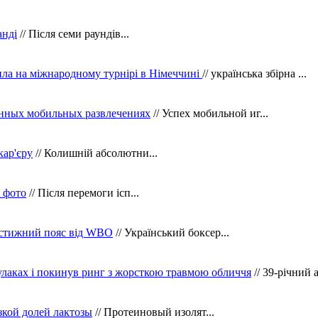
анді
// Після семи раундів...
ила на міжнародному турнірі в Німеччині
// українська збірна ...
нных мобильных развлечениях
// Успех мобильной иг...
кар'єру
// Колишній абсолютни...
в фото
// Після перемоги ісп...
рестижний пояс від WBO
// Український боксер...
кулаках і покинув ринг з жорсткою травмою обличчя
// 39-річний 
зкой долей лактозы
// Протеиновый изолят...