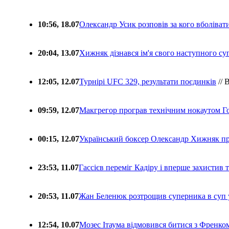
10:56, 18.07
Олександр Усик розповів за кого вболіва
20:04, 13.07
Хижняк дізнався ім'я свого наступного с
12:05, 12.07
Турнірі UFC 329, результати поєдинків
// 
09:59, 12.07
Макгрегор програв технічним нокаутом Г
00:15, 12.07
Український боксер Олександр Хижняк пр
23:53, 11.07
Гассієв переміг Кадіру і вперше захистив
20:53, 11.07
Жан Беленюк розтрощив суперника в суп
12:54, 10.07
Мозес Ітаума відмовився битися з Френко