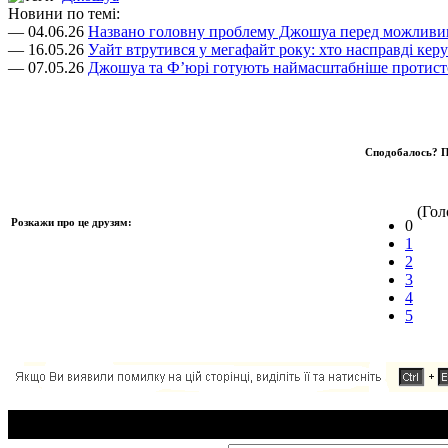
Новини по темі:
— 04.06.26
Названо головну проблему Джошуа перед можливим
— 16.05.26
Уайт втрутився у мегафайт року: хто насправді ке
— 07.05.26
Джошуа та Ф’юрі готують наймасштабніше протистоя
Сподобалось? П
(Голо
Розкажи про це друзям:
0
1
2
3
4
5
Додавання коментаря: