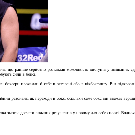
ив, що раніше серйозно розглядав можливість виступів у змішаних єди
бують сили в боксі.
ві боксери проявили б себе в октагоні або в кікбоксингу. Він підкресл
бний резонанс, як переходи в бокс, оскільки саме бокс він вважає вер
.
 яка змогла досягти значних результатів у новому для себе спорті. Водн