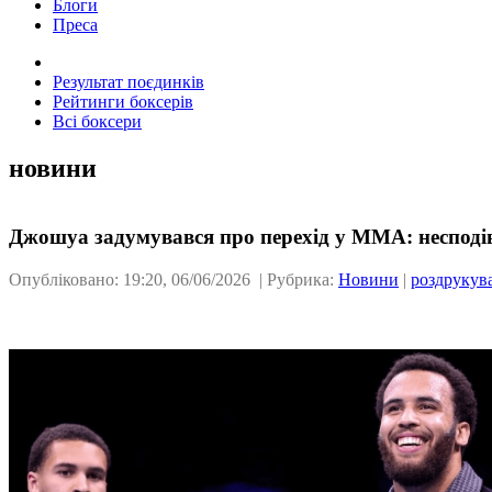
Блоги
Преса
Результат поєдинків
Рейтинги боксерів
Всі боксери
новини
Джошуа задумувався про перехід у ММА: несподів
Опубліковано: 19:20, 06/06/2026 | Рубрика:
Новини
|
роздрукув