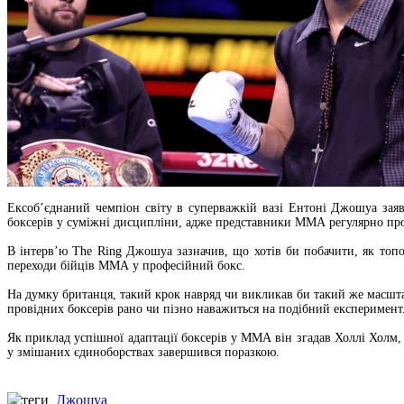
Ексоб’єднаний чемпіон світу в суперважкій вазі Ентоні Джошуа заяв
боксерів у суміжні дисципліни, адже представники ММА регулярно про
В інтерв’ю The Ring Джошуа зазначив, що хотів би побачити, як топо
переходи бійців ММА у професійний бокс.
На думку британця, такий крок навряд чи викликав би такий же масшта
провідних боксерів рано чи пізно наважиться на подібний експеримент
Як приклад успішної адаптації боксерів у ММА він згадав Холлі Холм,
у змішаних єдиноборствах завершився поразкою.
Джошуа