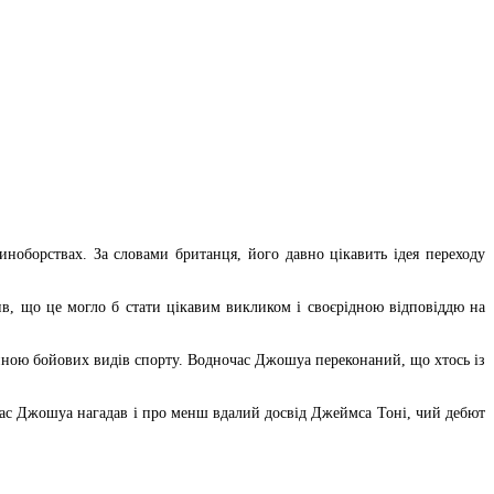
ноборствах. За словами британця, його давно цікавить ідея переходу
ив, що це могло б стати цікавим викликом і своєрідною відповіддю на
шиною бойових видів спорту. Водночас Джошуа переконаний, що хтось із
очас Джошуа нагадав і про менш вдалий досвід Джеймса Тоні, чий дебют