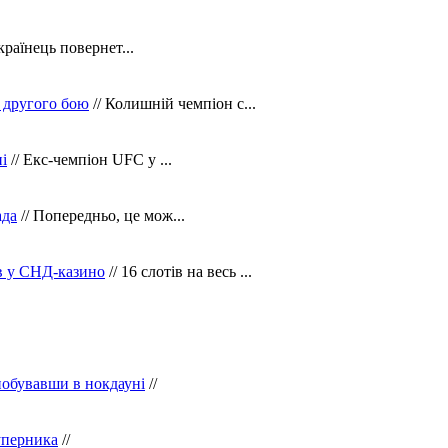
країнець повернет...
 другого бою
// Колишній чемпіон с...
і
// Екс-чемпіон UFC у ...
ада
// Попередньо, це мож...
ів у СНД-казино
// 16 слотів на весь ...
побувавши в нокдауні
//
уперника
//