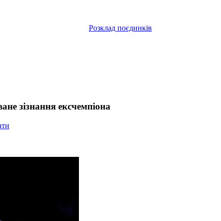
Розклад поєдинків
ане зізнання ексчемпіона
ати