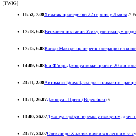
[TWIG]
11:52, 7.08
Хижняк проведе бій 22 серпня у Львові
// У
17:18, 6.08
Верховен поставив Усику ультиматум щодо
17:15, 6.08
Конор Макгрегор переніс операцію на колін
14:09, 6.08
Бій Ф’юрі-Джошуа може пройти 20 листоп
23:11, 2.08
Автомати Igrosoft, які досі тримають гравц
13:11, 26.07
Джошуа - Пренг (Відео бою)
//
13:00, 26.07
Джошуа здобув перемогу нокаутом, двічі 
23:17, 24.07
Олександр Хижняк виявився легшим за с