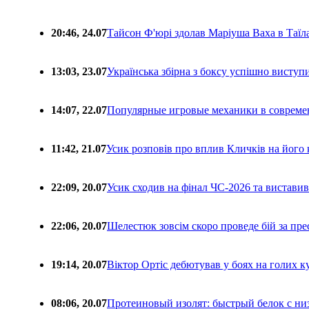
20:46, 24.07
Тайсон Ф'юрі здолав Маріуша Ваха в Таїл
13:03, 23.07
Українська збірна з боксу успішно виступ
14:07, 22.07
Популярные игровые механики в совреме
11:42, 21.07
Усик розповів про вплив Кличків на його 
22:09, 20.07
Усик сходив на фінал ЧС-2026 та вистави
22:06, 20.07
Шелестюк зовсім скоро проведе бій за п
19:14, 20.07
Віктор Ортіс дебютував у боях на голих 
08:06, 20.07
Протеиновый изолят: быстрый белок с ни