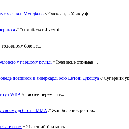
тиме у фіналі Мундіалю
// Олександр Усик у ф...
уперника
// Олімпійський чемпі...
В головному бою ве...
олловею у першому раунді
// Ірландець отримав ...
оведе поєдинок в андеркарді бою Ентоні Джошуа
// Суперник укр
 титул WBA
// Гассієв переміг те...
 у своєму дебюті в ММА
// Жан Беленюк розтро...
м Санчесом
// 21-річний британсь...