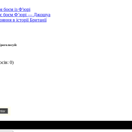
 боєм із Ф'юрі
рує боєм Ф’юрі — Джошуа
ння в історії Британії
роголосуй:
сів: 0)