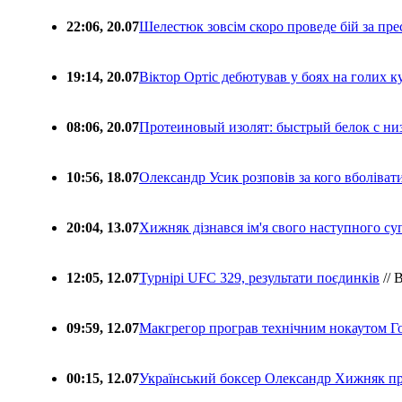
22:06, 20.07
Шелестюк зовсім скоро проведе бій за п
19:14, 20.07
Віктор Ортіс дебютував у боях на голих 
08:06, 20.07
Протеиновый изолят: быстрый белок с ни
10:56, 18.07
Олександр Усик розповів за кого вболіва
20:04, 13.07
Хижняк дізнався ім'я свого наступного с
12:05, 12.07
Турнірі UFC 329, результати поєдинків
// 
09:59, 12.07
Макгрегор програв технічним нокаутом Г
00:15, 12.07
Український боксер Олександр Хижняк пр