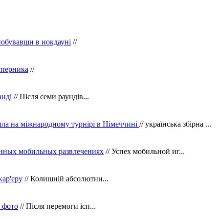
побувавши в нокдауні
//
уперника
//
анді
// Після семи раундів...
ила на міжнародному турнірі в Німеччині
// українська збірна ...
нных мобильных развлечениях
// Успех мобильной иг...
кар'єру
// Колишній абсолютни...
в фото
// Після перемоги ісп...