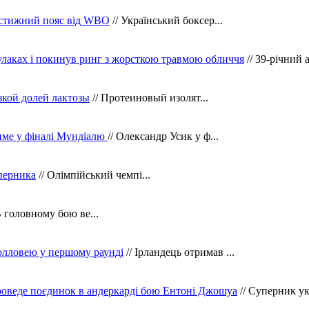
рестижний пояс від WBO
// Український боксер...
кулаках і покинув ринг з жорсткою травмою обличчя
// 39-річний 
зкой долей лактозы
// Протеиновый изолят...
тиме у фіналі Мундіалю
// Олександр Усик у ф...
уперника
// Олімпійський чемпі...
В головному бою ве...
олловею у першому раунді
// Ірландець отримав ...
оведе поєдинок в андеркарді бою Ентоні Джошуа
// Суперник укр