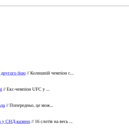
 другого бою
// Колишній чемпіон с...
і
// Екс-чемпіон UFC у ...
ада
// Попередньо, це мож...
ів у СНД-казино
// 16 слотів на весь ...