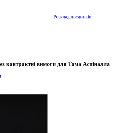
Розклад поєдинків
ез контрактні вимоги для Тома Аспіналла
и