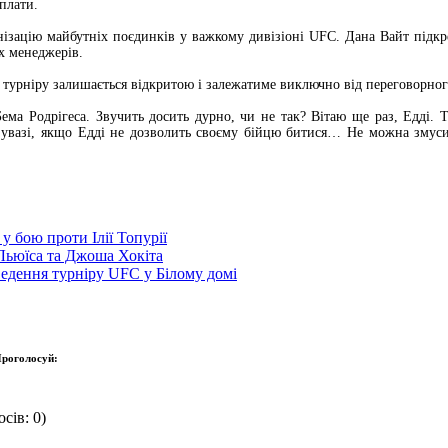
плати.
зацію майбутніх поєдинків у важкому дивізіоні UFC. Дана Вайт підкр
іх менеджерів.
турніру залишається відкритою і залежатиме виключно від переговорног
Бема Родрігеса. Звучить досить дурно, чи не так? Вітаю ще раз, Едді
а увазі, якщо Едді не дозволить своєму бійцю битися… Не можна змуси
у бою проти Ілії Топурії
Льюїса та Джоша Хокіта
ведення турніру UFC у Білому домі
роголосуй:
сів: 0)