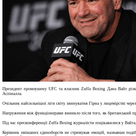
Президент промоушену UFC та власник Zuffa Boxing Дана Вайт різко
Аспіналла.
Очільник найсильнішої ліги світу звинуватив Гірна у лицемірстві чере
Напруження між функціонерами виникло після того, як британський п
Під час пресконференції Zuffa Boxing журналісти поцікавилися у Вайта
Керівник змішаних єдиноборств не стримував емоцій, назвавши подіб