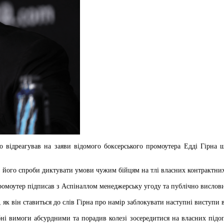
 відреагував на заяви відомого боксерського промоутера Едді Гірна
з його спроби диктувати умови чужим бійцям на тлі власних контрактних
ромоутер підписав з Аспіналлом менеджерську угоду та публічно висло
, як він ставиться до слів Гірна про намір заблокувати наступні виступ
ні вимоги абсурдними та порадив колезі зосередитися на власних підоп