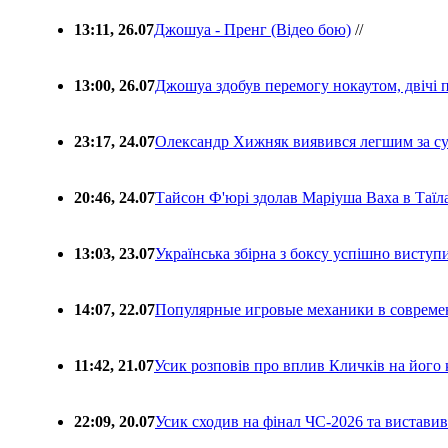
13:11, 26.07
Джошуа - Пренг (Відео бою)
//
13:00, 26.07
Джошуа здобув перемогу нокаутом, двічі 
23:17, 24.07
Олександр Хижняк виявився легшим за с
20:46, 24.07
Тайсон Ф'юрі здолав Маріуша Ваха в Таїл
13:03, 23.07
Українська збірна з боксу успішно виступ
14:07, 22.07
Популярные игровые механики в совреме
11:42, 21.07
Усик розповів про вплив Кличків на його 
22:09, 20.07
Усик сходив на фінал ЧС-2026 та вистави