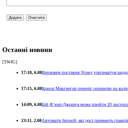
Останні новини
[TWIG]
17:18, 6.08
Верховен поставив Усику ультиматум щодо
17:15, 6.08
Конор Макгрегор переніс операцію на колін
14:09, 6.08
Бій Ф’юрі-Джошуа може пройти 20 листоп
23:11, 2.08
Автомати Igrosoft, які досі тримають гравц