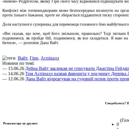
«Бемом» Родрігесом, якому Гірн свого часу відмовився підвищувати ви
Конфлікт між топменеджерами може безпосередньо вплинути на органі
проти їхнього бажання, проте не збирається піддаватися тиску сторонн
Доля наступного суперника для переможця головного бою майбутнього 
«Він сказав, що хоче, щоб його звільнили, правильно? Тоді звільни 
подивимося, як пройде бій, подивимося, як все складеться. Я маю н
битися», — розповів Дана Вайт.
Вайт
,
Гірн
,
Аспіналл
Новини по темі:
— 15.06.26
Дейна Вайт закликав не списувати Джастіна Гейджі 
— 14.06.26
Том Аспіналл назвав фаворита у поєдинку Дерріка 
— 12.06.26
Дана Вайт відреагував на судовий позов проти про
Сподобалось? П
(Голо
Розкажи про це друзям:
0