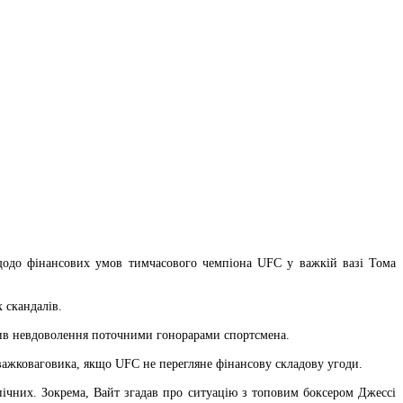
 щодо фінансових умов тимчасового чемпіона UFC у важкій вазі Тома
 скандалів.
вив невдоволення поточними гонорарами спортсмена.
и важковаговика, якщо UFC не перегляне фінансову складову угоди.
ічних. Зокрема, Вайт згадав про ситуацію з топовим боксером Джессі