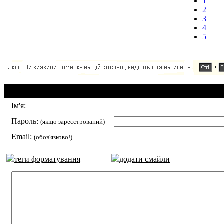
1
2
3
4
5
Додавання коментаря:
Ім'я:
Пароль:
(якщо зареєстрований)
Email:
(обов'язково!)
теги форматування
додати смайли