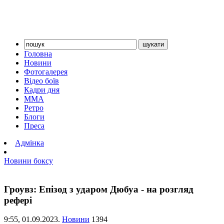
Головна
Новини
Фотогалерея
Відео боїв
Кадри дня
ММА
Ретро
Блоги
Преса
Адмінка
Новини боксу
Гроувз: Епізод з ударом Дюбуа - на розгляд
рефері
9:55,
01.09.2023.
Новини
1394