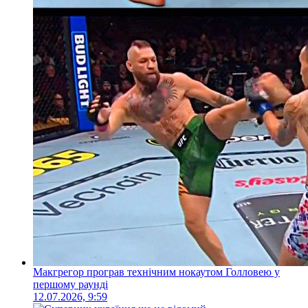
Макгрегор програв технічним нокаутом Голловею у
першому раунді
12.07.2026, 9:59