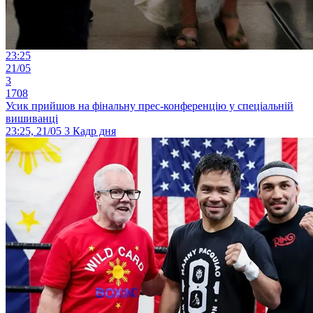
23:25
21/05
3
1708
Усик прийшов на фінальну прес-конференцію у спеціальній
вишиванці
23:25, 21/05
3
Кадр дня