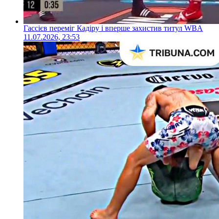
Гассієв переміг Кадіру і вперше захистив титул WBA
11.07.2026, 23:53