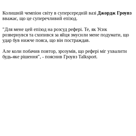
Колишній чемпіон світу в суперсередній вазі
Джордж Гроувз
вважає, що це суперечливий епізод.
"Для мене цей епізод на розсуд рефері. Те, як Усик
розвернувся та схопився за яйця змусили мене подумати, що
удар був нижче пояса, що він постраждав.
Але коли побачив повтор, зрозумів, що рефері міг ухвалити
будь-яке рішення", - пояснив Гроувз Talksport.