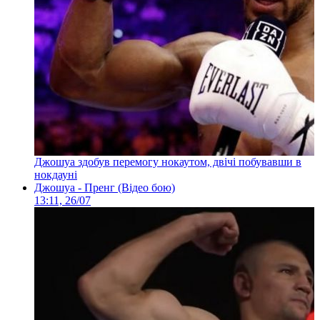
Джошуа здобув перемогу нокаутом, двічі побувавши в
нокдауні
Джошуа - Пренг (Відео бою)
13:11, 26/07