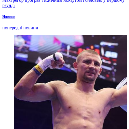
Макгрегор програв технічним нокаутом Голловею у першому
раунді
Новини
попередні новини