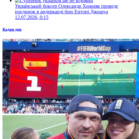
Український боксер Олександр Хижняк проведе
поєдинок в андеркарді бою Ентоні Джошуа
12.07.2026, 0:15
Кадри дня