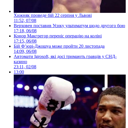
Хижняк проведе бій 22 серпня у Львові
11:52, 07/08
Верховен поставив Усику ультиматум щодо другого бою
17:18, 06/08
Конор Макгрегор переніс операцію на коліні
17:15, 06/08
Бій Ф’юрі-Джошуа може пройти 20 листопада
14:09, 06/08
Автомати Igrosoft, які досі тримають гравців у СНД-
казино
23:11, 02/08
13:00