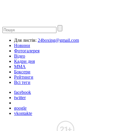
Для листів:
24boxing@gmail.com
Новини
Фотогалерея
Відео
Кадри дня
ММА
Боксери
Рейтинги
Всі теги
facebook
twitter
google
vkontakte