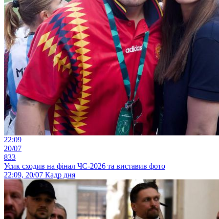
22:09
20/07
833
Усик сходив на фінал ЧС-2026 та виставив фото
22:09, 20/07
Кадр дня