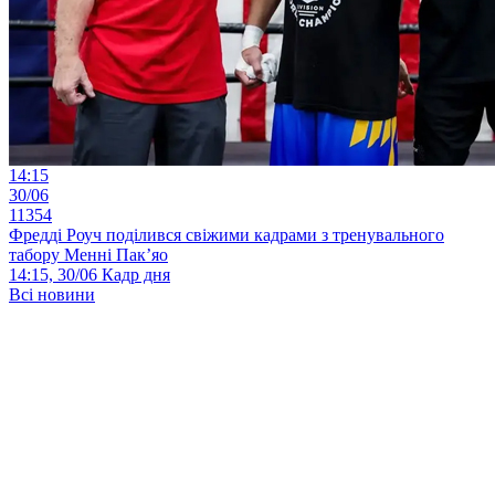
14:15
30/06
11354
Фредді Роуч поділився свіжими кадрами з тренувального
табору Менні Пак’яо
14:15, 30/06
Кадр дня
Всі новини