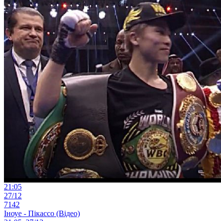
21:05
27/12
7142
Іноуе - Пікассо (Відео)