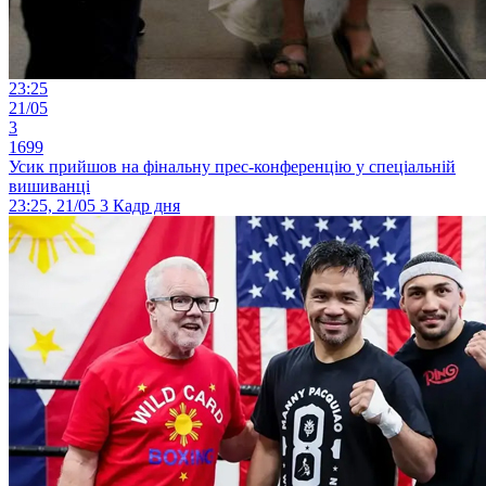
23:25
21/05
3
1699
Усик прийшов на фінальну прес-конференцію у спеціальній
вишиванці
23:25, 21/05
3
Кадр дня