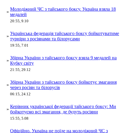
Молодіжний ЧС з тайського боксу. Україна взяла 18
»
медалей
20:55, 9.10
Українська федерація тайського боксу бойкотуватиме
»
турніри з росіянами та білорусами
19:55, 7.01
Збірна України з тайського боксу взяла 9 медалей на
»
Кубку світу
21:55, 29.12
Збірна України з тайського боксу бойкотує змагання
»
через росіян та білорусів
06:15, 24.12
Керівник української федерації тайського боксу: Ми
»
бойкотуємо всі змагання, де будуть росіяни
15:55, 5.08
Офіційно. Україна не поїде на молодіжний ЧС з