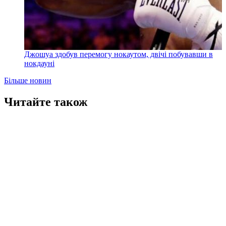
Джошуа здобув перемогу нокаутом, двічі побувавши в
нокдауні
Більше новин
Читайте також