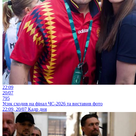
22:09
20/07
795
Усик сходив на фінал ЧС-2026 та виставив фото
22:09, 20/07
Кадр дня