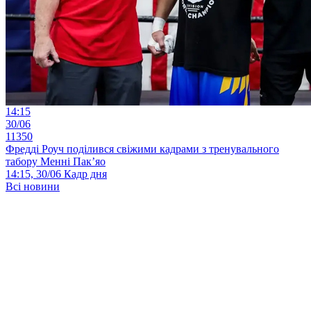
14:15
30/06
11350
Фредді Роуч поділився свіжими кадрами з тренувального
табору Менні Пак’яо
14:15, 30/06
Кадр дня
Всі новини