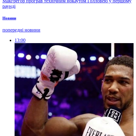
Макгрегор програв технічним нокаутом Голловею у першому
раунді
Новини
попередні новини
13:00