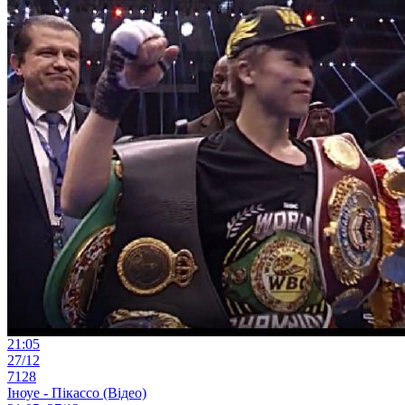
21:05
27/12
7128
Іноуе - Пікассо (Відео)