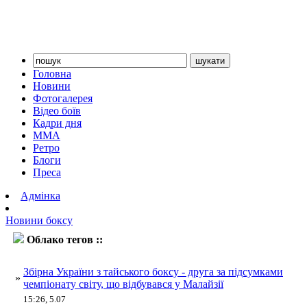
Головна
Новини
Фотогалерея
Відео боїв
Кадри дня
ММА
Ретро
Блоги
Преса
Адмінка
Новини боксу
Облако тегов ::
тайський бокс
Збірна України з тайського боксу - друга за підсумками
»
чемпіонату світу, що відбувався у Малайзії
15:26, 5.07