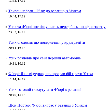
13:52, 17.12
»
Тайсон набрав +25 кг до реваншу з Усиком
10:44, 17.12
»
Усик та Ф'юрі поспілкувались перед боєм по відео зв'язку
23:03, 16.12
»
Усик оголосив що повернеться у крузервейти
20:14, 16.12
»
Усик розповів про свій перший автомобіль
19:11, 16.12
»
Ф’юрі: Я не відчував, що програв бій проти Усика
11:14, 16.12
»
Усик готовий нокаутувати Ф'юрі в реванші
20:40, 15.12
»
Шон Портер: Ф'юрі виграє у реванші з Усиком