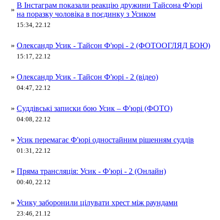
В Інстаграм показали реакцію дружини Тайсона Ф'юрі
»
на поразку чоловіка в поєдинку з Усиком
15:34, 22.12
»
Олександр Усик - Тайсон Ф'юрі - 2 (ФОТООГЛЯД БОЮ)
15:17, 22.12
»
Олександр Усик - Тайсон Ф'юрі - 2 (відео)
04:47, 22.12
»
Суддівські записки бою Усик – Ф'юрі (ФОТО)
04:08, 22.12
»
Усик перемагає Ф'юрі одностайним рішенням суддів
01:31, 22.12
»
Пряма трансляція: Усик - Ф'юрі - 2 (Онлайн)
00:40, 22.12
»
Усику заборонили цілувати хрест між раундами
23:46, 21.12