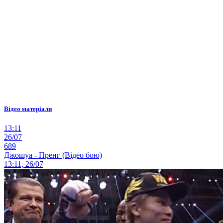
Відео матеріали
13:11
26/07
689
Джошуа - Пренг (Відео бою)
13:11, 26/07