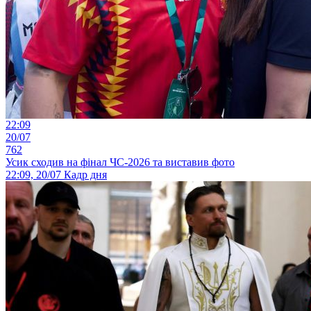
22:09
20/07
762
Усик сходив на фінал ЧС-2026 та виставив фото
22:09, 20/07
Кадр дня