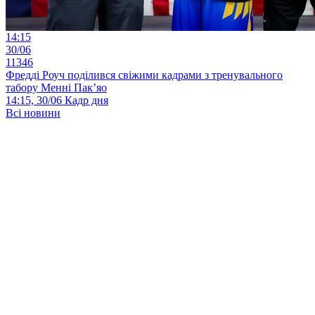
14:15
30/06
11346
Фредді Роуч поділився свіжими кадрами з тренувального
табору Менні Пак’яо
14:15, 30/06
Кадр дня
Всі новини