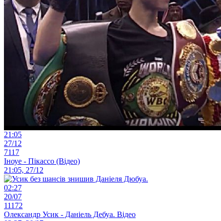
21:05
27/12
7117
Іноуе - Пікассо (Відео)
21:05, 27/12
02:27
20/07
11172
Олександр Усик - Даніель Дебуа. Відео