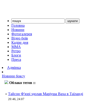
Головна
Новини
Фотогалерея
Відео боїв
Кадри дня
ММА
Ретро
Блоги
Преса
Адмінка
Новини боксу
Облако тегов ::
Тайсон Ф'юрі
»
Тайсон Ф'юрі здолав Маріуша Ваха в Таїланді
20:46, 24.07