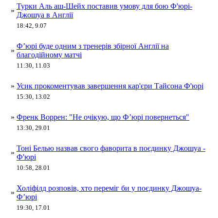
Турки Аль аш-Шейх поставив умову для бою Ф'юрі-
»
Джошуа в Англії
18:42, 9.07
Фʼюрі буде одним з тренерів збірної Англії на
»
благодійному матчі
11:30, 11.03
»
Усик прокоментував завершення кар'єри Тайсона Ф'юрі
15:30, 13.02
»
Френк Воррен: "Не очікую, що Ф’юрі повернеться"
13:30, 29.01
Тоні Белью назвав свого фаворита в поєдинку Джошуа -
»
Ф'юрі
10:58, 28.01
Холіфілд розповів, хто переміг би у поєдинку Джошуа-
»
Ф’юрі
19:30, 17.01