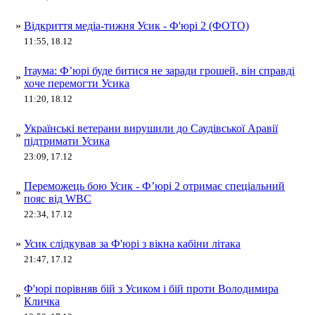
»
Відкриття медіа-тижня Усик - Ф'юрі 2 (ФОТО)
11:55, 18.12
Ітаума: Ф’юрі буде битися не заради грошей, він справді
»
хоче перемогти Усика
11:20, 18.12
Українські ветерани вирушили до Саудівської Аравії
»
підтримати Усика
23:09, 17.12
Переможець бою Усик - Ф’юрі 2 отримає спеціальний
»
пояс від WBC
22:34, 17.12
»
Усик слідкував за Ф'юрі з вікна кабіни літака
21:47, 17.12
Ф'юрі порівняв бій з Усиком і бій проти Володимира
»
Кличка