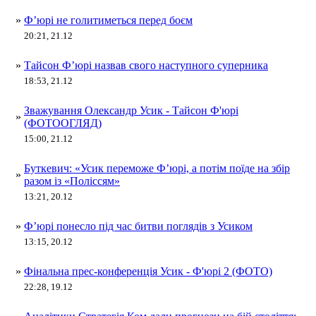
»
Ф’юрі не голитиметься перед боєм
20:21, 21.12
»
Тайсон Ф’юрі назвав свого наступного суперника
18:53, 21.12
Зважування Олександр Усик - Тайсон Ф'юрі
»
(ФОТООГЛЯД)
15:00, 21.12
Буткевич: «Усик переможе Ф’юрі, а потім поїде на збір
»
разом із «Поліссям»
13:21, 20.12
»
Ф’юрі понесло під час битви поглядів з Усиком
13:15, 20.12
»
Фінальна прес-конференція Усик - Ф'юрі 2 (ФОТО)
22:28, 19.12