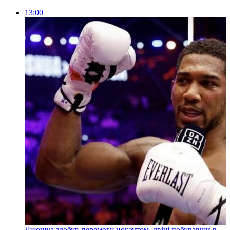
13:00
Джошуа здобув перемогу нокаутом, двічі побувавши в