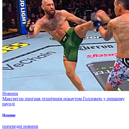
Новини
Макгрегор програв технічним нокаутом Голловею у першому
раунді
Новини
попередні новини