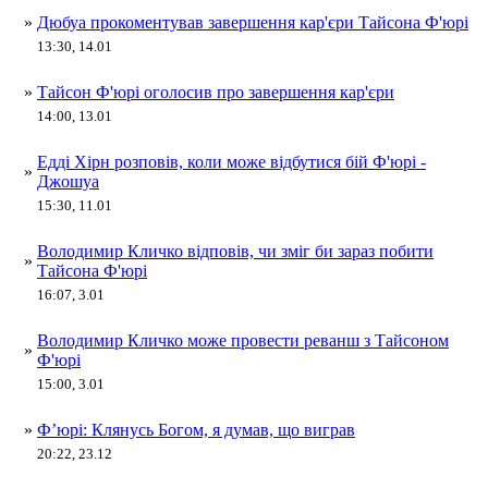
»
Дюбуа прокоментував завершення кар'єри Тайсона Ф'юрі
13:30, 14.01
»
Тайсон Ф'юрі оголосив про завершення кар'єри
14:00, 13.01
Едді Хірн розповів, коли може відбутися бій Ф'юрі -
»
Джошуа
15:30, 11.01
Володимир Кличко відповів, чи зміг би зараз побити
»
Тайсона Ф'юрі
16:07, 3.01
Володимир Кличко може провести реванш з Тайсоном
»
Ф'юрі
15:00, 3.01
»
Ф’юрі: Клянусь Богом, я думав, що виграв
20:22, 23.12