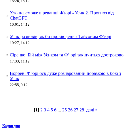
18:26, 15.12
Хто переможе в реванші Ф'юрі - Усик 2. Прогноз від
»
ChatGPT
16:01, 14.12
»
Усик розповів, як би провів день з Тайсоном Ф’юрі
10:27, 14.12
»
Сіренко: Бій між Усиком та Ф’юрі закінчиться достроково
17:33, 11.12
Воррен: Ф'юрі був дуже розчарований поразкою в бою з
»
Усик
22:55, 9.12
[1]
2
3
4
5
6
...
25
26
27
28
далі »
Кадри дня