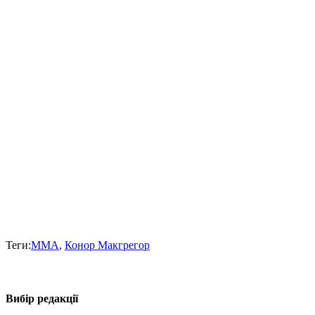
Теги:
ММА
,
Конор Макгрегор
Вибір редакції