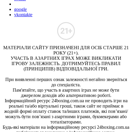
google
vkontakte
МАТЕРІАЛИ САЙТУ ПРИЗНАЧЕНІ ДЛЯ ОСІБ СТАРШЕ 21
РОКУ (21+).
УЧАСТЬ В АЗАРТНИХ ІГРАХ МОЖЕ ВИКЛИКАТИ
ІГРОВУ ЗАЛЕЖНІСТЬ. ДОТРИМУЙТЕСЬ ПРАВИЛ
(ПРИНЦИПІВ) ВІДПОВІДАЛЬНОЇ ГРИ.
При виявленні перших ознак залежності негайно зверніться
до спеціаліста.
Пам'ятайте, що участь в азартних іграх не може бути
джерелом доходів або альтернативою роботі.
Інформаційний ресурс 24boxing.com.ua не проводить ігри на
реальні та/або віртуальні гроші, також сайт не приймає в
жодній формі оплату ставок та/інших платежів, які пов’язані/
можуть бути пов’язані з азартними іграми, букмекерами або
тоталізаторами.
Будь-які матеріали на інформаційному ресурсі 24boxing.com.ua