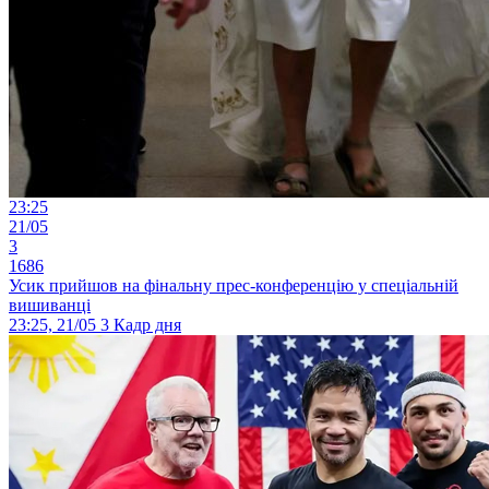
23:25
21/05
3
1686
Усик прийшов на фінальну прес-конференцію у спеціальній
вишиванці
23:25, 21/05
3
Кадр дня