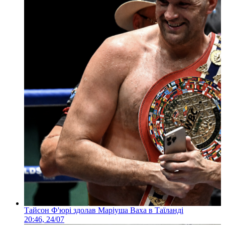
Тайсон Ф'юрі здолав Маріуша Ваха в Таїланді
20:46, 24/07