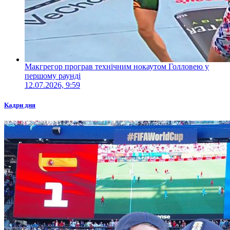
Макгрегор програв технічним нокаутом Голловею у
першому раунді
12.07.2026, 9:59
Кадри дня