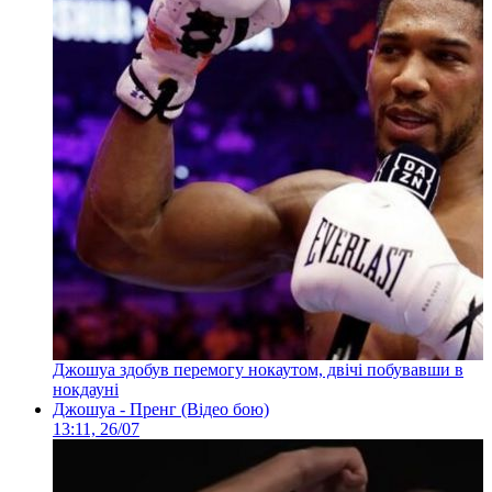
Джошуа здобув перемогу нокаутом, двічі побувавши в
нокдауні
Джошуа - Пренг (Відео бою)
13:11, 26/07