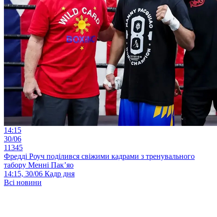
14:15
30/06
11345
Фредді Роуч поділився свіжими кадрами з тренувального
табору Менні Пак’яо
14:15, 30/06
Кадр дня
Всі новини