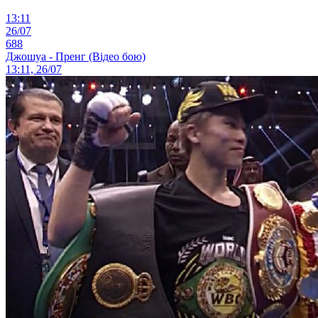
13:11
26/07
688
Джошуа - Пренг (Відео бою)
13:11, 26/07