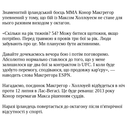
Знаменитий ірландський боєць ММА Конор Макгрегор
упевнений у тому, що бій із Максом Холлоуеєм не стане для
нього разовим виходом у октагон.
«Скільки на рік тижнів? 54? Можу битися щотижня, якщо
потрібно. Перед травмою я провів три бої за рік. Люди
забувають про це. Ми плануємо бути активними.
Давайте дочекаємось вечора бою і потім поговоримо.
Абсолютно нормально ставлюся до того, що у мене
залишилося ще два бої за контрактом із UFC. І коли буде
здобуто перемогу, сподіваюся, що продовжу кар'єру», —
наводить слова Макгрегора ESPN.
Нагадаємо, поєдинок Макгрегор - Холлоуей відбудеться в ніч
проти 12 липня в Лас-Вегасі. Це буде реванш: 2013 року
Конор перемагав Макса рішенням суддів.
Наразі ірландець повертається до октагону після п'ятирічної
відсутності у спорті.