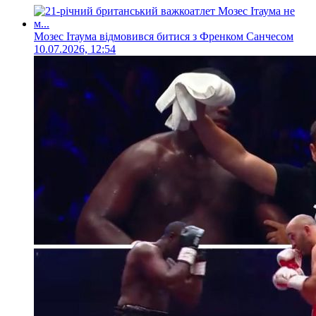
Мозес Ітаума відмовився битися з Френком Санчесом
10.07.2026, 12:54