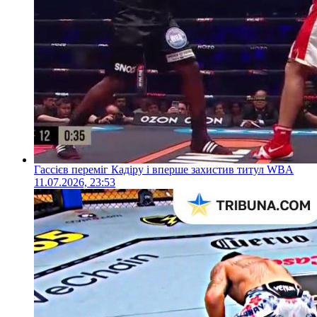
Гассієв переміг Кадіру і вперше захистив титул WBA
11.07.2026, 23:53