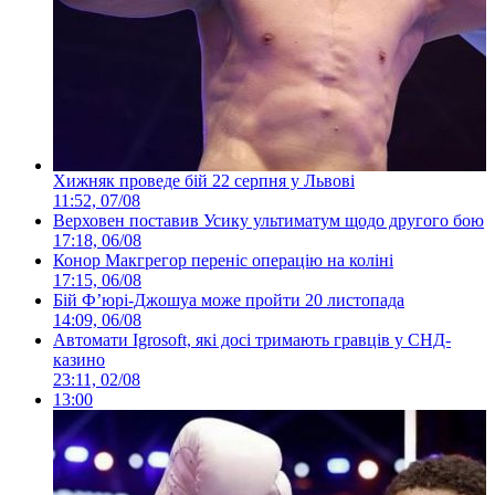
Хижняк проведе бій 22 серпня у Львові
11:52, 07/08
Верховен поставив Усику ультиматум щодо другого бою
17:18, 06/08
Конор Макгрегор переніс операцію на коліні
17:15, 06/08
Бій Ф’юрі-Джошуа може пройти 20 листопада
14:09, 06/08
Автомати Igrosoft, які досі тримають гравців у СНД-
казино
23:11, 02/08
13:00