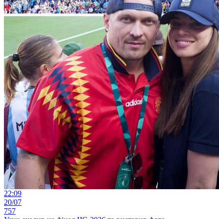
22:09
20/07
757