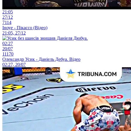
21:05
27/12
7114
Іноуе - Пікассо (Відео)
21:05, 27/12
02:27
20/07
11170
Олександр Усик - Даніель Дебуа. Відео
02:27, 20/07