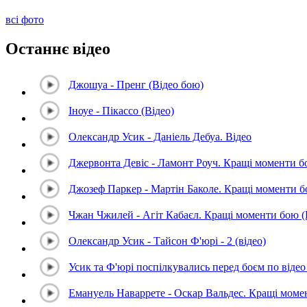
всі фото
Останнє відео
Джошуа - Пренг (Відео бою)
Іноуе - Пікассо (Відео)
Олександр Усик - Даніель Дебуа. Відео
Джервонта Девіс - Ламонт Роуч. Кращі моменти 
Джозеф Паркер - Мартін Баколе. Кращі моменти 
Чжан Чжилей - Агіт Кабаєл. Кращі моменти бою 
Олександр Усик - Тайсон Ф'юрі - 2 (відео)
Усик та Ф'юрі поспілкувались перед боєм по відео 
Емануель Наваррете - Оскар Вальдес. Кращі мом