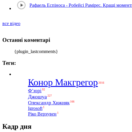
Рафаель Еспіноса - Робейсі Рамірес. Кращі момен
все відео
Останні коментарі
{plugin_lastcomments}
Теги:
Конор Макгрегор
2016
Ф’юрі
92
Джошуа
227
Олександр Хижняк
166
1
Igrosoft
1
Ріко Верхувен
Кадр дня