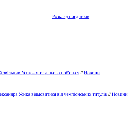
Розклад поєдинків
й звільнив Усик – хто за нього поб'ється
//
Новини
ксандра Усика відмовитися від чемпіонських титулів
//
Новини