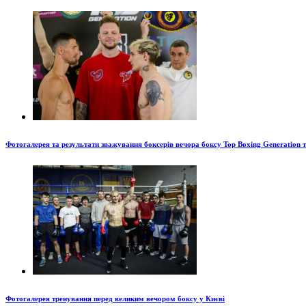
Фотогалерея та результати зважування боксерів вечора боксу Top Boxing Generation 
Фотогалерея тренування перед великим вечором боксу у Києві