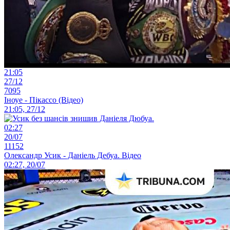
21:05
27/12
7095
Іноуе - Пікассо (Відео)
21:05, 27/12
02:27
20/07
11152
Олександр Усик - Даніель Дебуа. Відео
02:27, 20/07