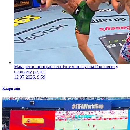
Макгрегор програв технічним нокаутом Голловею у
першому раунді
12.07.2026, 9:59
Кадри дня