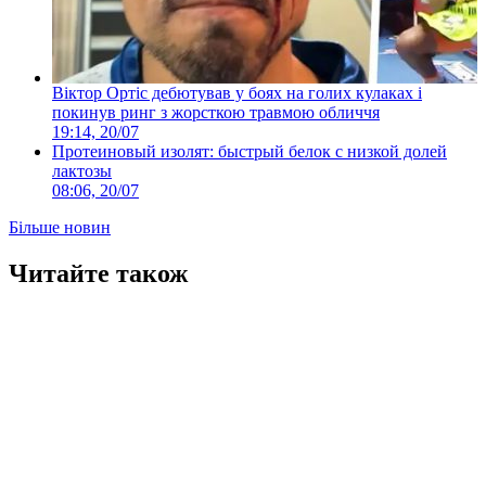
Віктор Ортіс дебютував у боях на голих кулаках і
покинув ринг з жорсткою травмою обличчя
19:14, 20/07
Протеиновый изолят: быстрый белок с низкой долей
лактозы
08:06, 20/07
Більше новин
Читайте також