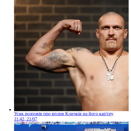
Усик розповів про вплив Кличків на його кар'єру
11:42, 21/07