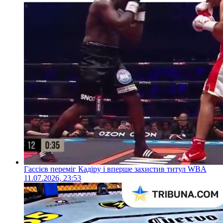
Гассієв переміг Кадіру і вперше захистив титул WBA
11.07.2026, 23:53