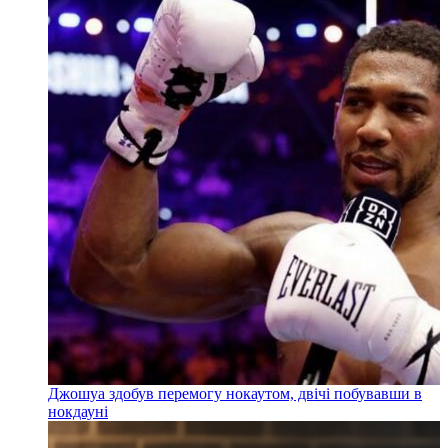
Джошуа здобув перемогу нокаутом, двічі побувавши в
нокдауні