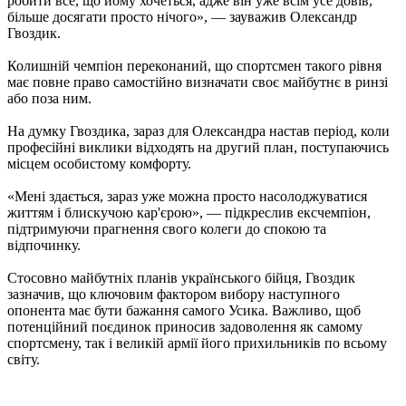
робити все, що йому хочеться, адже він уже всім усе довів,
більше досягати просто нічого», — зауважив Олександр
Гвоздик.
Колишній чемпіон переконаний, що спортсмен такого рівня
має повне право самостійно визначати своє майбутнє в ринзі
або поза ним.
На думку Гвоздика, зараз для Олександра настав період, коли
професійні виклики відходять на другий план, поступаючись
місцем особистому комфорту.
«Мені здається, зараз уже можна просто насолоджуватися
життям і блискучою кар'єрою», — підкреслив ексчемпіон,
підтримуючи прагнення свого колеги до спокою та
відпочинку.
Стосовно майбутніх планів українського бійця, Гвоздик
зазначив, що ключовим фактором вибору наступного
опонента має бути бажання самого Усика. Важливо, щоб
потенційний поєдинок приносив задоволення як самому
спортсмену, так і великій армії його прихильників по всьому
світу.