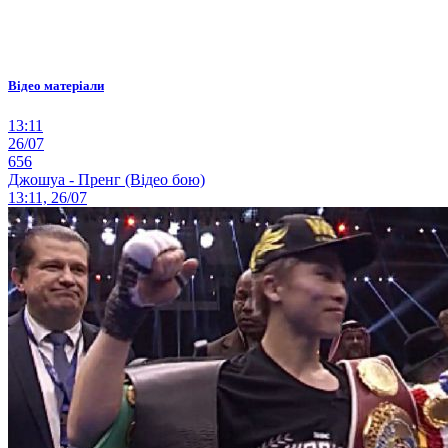
Відео матеріали
13:11
26/07
656
Джошуа - Пренг (Відео бою)
13:11, 26/07