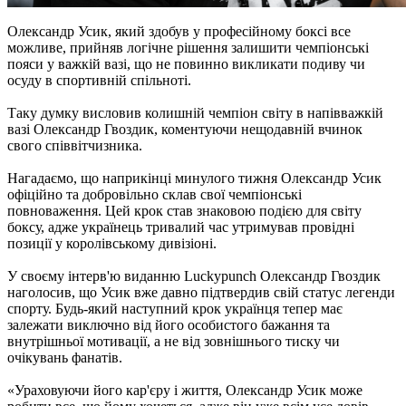
Олександр Усик, який здобув у професійному боксі все
можливе, прийняв логічне рішення залишити чемпіонські
пояси у важкій вазі, що не повинно викликати подиву чи
осуду в спортивній спільноті.
Таку думку висловив колишній чемпіон світу в напівважкій
вазі Олександр Гвоздик, коментуючи нещодавній вчинок
свого співвітчизника.
Нагадаємо, що наприкінці минулого тижня Олександр Усик
офіційно та добровільно склав свої чемпіонські
повноваження. Цей крок став знаковою подією для світу
боксу, адже українець тривалий час утримував провідні
позиції у королівському дивізіоні.
У своєму інтерв'ю виданню Luckypunch Олександр Гвоздик
наголосив, що Усик вже давно підтвердив свій статус легенди
спорту. Будь-який наступний крок українця тепер має
залежати виключно від його особистого бажання та
внутрішньої мотивації, а не від зовнішнього тиску чи
очікувань фанатів.
«Ураховуючи його кар'єру і життя, Олександр Усик може