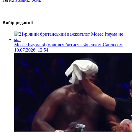
Теги:
Гвоздик
,
Усик
Вибір редакції
Мозес Ітаума відмовився битися з Френком Санчесом
10.07.2026, 12:54