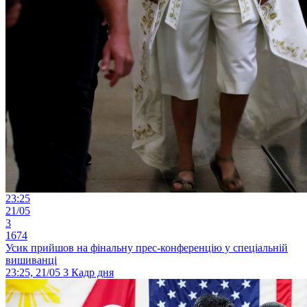
23:25
21/05
3
1674
Усик прийшов на фінальну прес-конференцію у спеціальній
вишиванці
23:25, 21/05
3
Кадр дня