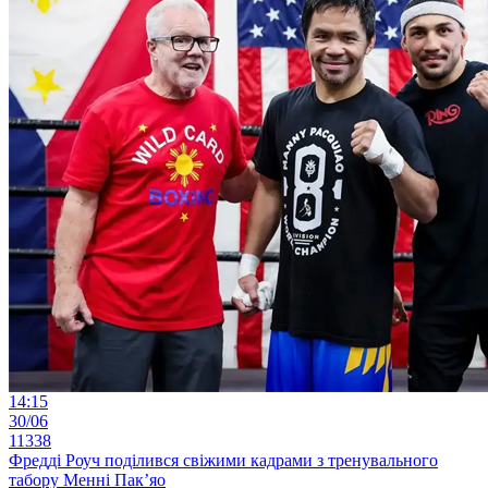
14:15
30/06
11338
Фредді Роуч поділився свіжими кадрами з тренувального
табору Менні Пак’яо