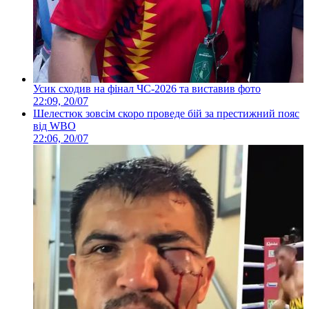
Усик сходив на фінал ЧС-2026 та виставив фото
22:09, 20/07
Шелестюк зовсім скоро проведе бій за престижний пояс
від WBO
22:06, 20/07