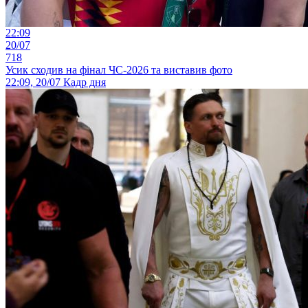
22:09
20/07
718
Усик сходив на фінал ЧС-2026 та виставив фото
22:09, 20/07
Кадр дня