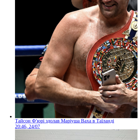
Тайсон Ф'юрі здолав Маріуша Ваха в Таїланді
20:46, 24/07