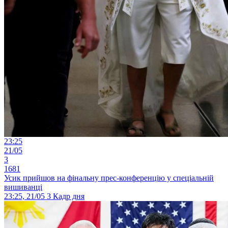
23:25
21/05
3
1681
Усик прийшов на фінальну прес-конференцію у спеціальній
вишиванці
23:25, 21/05
3
Кадр дня