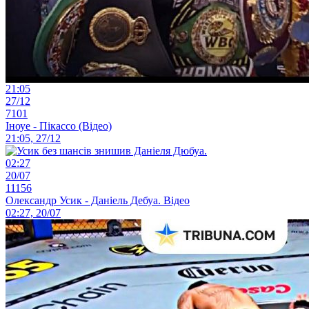
21:05
27/12
7101
Іноуе - Пікассо (Відео)
21:05, 27/12
02:27
20/07
11156
Олександр Усик - Даніель Дебуа. Відео
02:27, 20/07