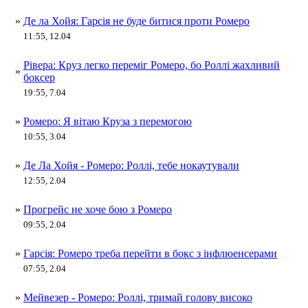
»
Де ла Хойя: Гарсія не буде битися проти Ромеро
11:55, 12.04
Рівера: Круз легко переміг Ромеро, бо Роллі жахливий
»
боксер
19:55, 7.04
»
Ромеро: Я вітаю Круза з перемогою
10:55, 3.04
»
Де Ла Хойя - Ромеро: Роллі, тебе нокаутували
12:55, 2.04
»
Прогрейс не хоче бою з Ромеро
09:55, 2.04
»
Гарсія: Ромеро треба перейти в бокс з інфлюенсерами
07:55, 2.04
»
Мейвезер - Ромеро: Роллі, тримай голову високо