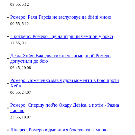
08:55, 5.12
»
Ромеро: Раян Гарсія не заслуговує на бій зі мною
00:55, 5.12
»
Прогрейс: Ромеро - це найгірший чемпіон у боксі
17:55, 9.11
Де ла Хойя: Вже два тижні чекаємо, щоб Ромеро
»
допустили до бою
06:45, 20.08
Ромеро: Ломаченко мав чудові моменти в бою проти
»
Хейні
00:55, 24.07
Ромеро: Спершу поб'ю Охару Девіса, а потім - Раяна
»
Гарсію
23:55, 18.07
»
Лінарес: Ромеро відмовився боксувати зі мною