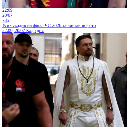
22:09
20/07
735
Усик сходив на фінал ЧС-2026 та виставив фото
22:09, 20/07
Кадр дня