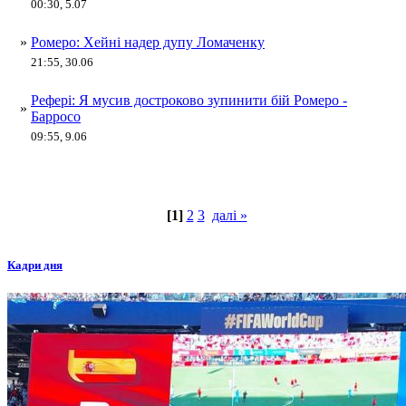
00:30, 5.07
»
Ромеро: Хейні надер дупу Ломаченку
21:55, 30.06
Рефері: Я мусив достроково зупинити бій Ромеро -
»
Барросо
09:55, 9.06
[1]
2
3
далі »
Кадри дня