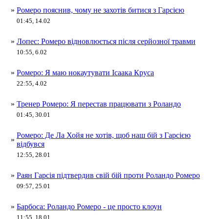
»
Ромеро пояснив, чому не захотів битися з Гарсією
01:45, 14.02
»
Лопес: Ромеро відновлюється після серйозної травми
10:55, 6.02
»
Ромеро: Я маю нокаутувати Ісаака Круса
22:55, 4.02
»
Тренер Ромеро: Я перестав працювати з Роландо
01:45, 30.01
Ромеро: Де Ла Хойя не хотів, щоб наш бій з Гарсією
»
відбувся
12:55, 28.01
»
Раян Гарсія підтвердив свій бій проти Роландо Ромеро
09:57, 25.01
»
Барбоса: Роландо Ромеро - це просто клоун
11:55, 18.01