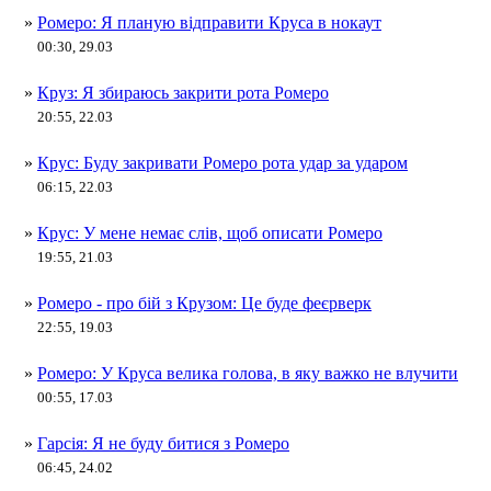
»
Ромеро: Я планую відправити Круса в нокаут
00:30, 29.03
»
Круз: Я збираюсь закрити рота Ромеро
20:55, 22.03
»
Крус: Буду закривати Ромеро рота удар за ударом
06:15, 22.03
»
Крус: У мене немає слів, щоб описати Ромеро
19:55, 21.03
»
Ромеро - про бій з Крузом: Це буде феєрверк
22:55, 19.03
»
Ромеро: У Круса велика голова, в яку важко не влучити
00:55, 17.03
»
Гарсія: Я не буду битися з Ромеро
06:45, 24.02