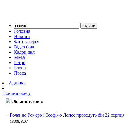
Головна
Новини
Фотогалерея
Відео боїв
Кадри дня
ММА
Ретро
Блоги
Преса
Адмінка
Новини боксу
Облако тегов ::
Роландо Ромеро
»
Роландо Ромеро і Теофімо Лопес проведуть бій 22 серпня
13:08, 8.07