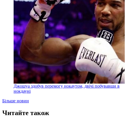
Джошуа здобув перемогу нокаутом, двічі побувавши в
нокдауні
Більше новин
Читайте також