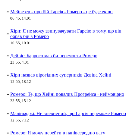
»
Мейвезер - про бій Гарсія - Ромеро - це буде екшн
06:45, 14.01
Хірн: Я не можу звинувачувати Гарсію в тому, що він
»
обрав бій з Ромеро
10:55, 10.01
»
Дейвіс: Барросо мав би перемогти Ромеро
23:55, 4.01
»
Хірн назвав вірогідних суперників Девіна Хейні
12:55, 18.12
»
Ромеро: Те, що Хейні повалив Прогрейса - неймовірно
23:55, 15.12
»
Маліньяджі: Не впевнений, що Гарсія переможе Ромеро
12:55, 7.12
»
Ромеро: Я можу перейти в напівсередню вагу