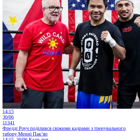
14:15
30/06
11341
Фредді Роуч поділився свіжими кадрами з тренувального
табору Менні Пак’яо
14:15, 30/06
Кадр дня