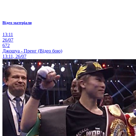
Відео матеріали
13:11
26/07
672
Джошуа - Пренг (Відео бою)
13:11, 26/07