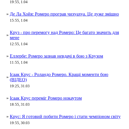
19:55, 1.04
»
Де Ла Хойя: Ромеро програв чихуахуа. Це дуже змішно
15:55, 1.04
Круз - про перемогу над Ромеро: Це багато значить для
»
мене
12:55, 1.04
»
Еллербе: Ромеро зазнав невдачі в бою з Крузом
11:55, 1.04
Ісаак Крус - Роландо Ромеро. Кращі моменти бою
»
(ВІДЕО)
19:25, 31.03
»
Ісаак Крус переміг Ромеро нокаутом
18:55, 31.03
»
Крус: Я готовий побити Ромеро і стати чемпіоном світу
19:55, 30.03