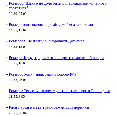
Ромеро: "Шакур не хоче бити суперника, він хоче його
»
торкатися"
09:30, 25.02
»
Ромеро однозначно переміг Джеймса за очками
14:55, 15.09
»
Ромеро: Я не планую ігнорувати Джеймса
15:55, 13.09
»
Ромеро: Кроуфорд та Енніс - приголомшливі боксери
00:55, 16.07
»
Ромеро: Усик - найкращий боксер P4P
12:55, 26.06
»
Ромеро: Тепер Альварес мусить битися проти Бенавідеса
11:55, 8.05
»
Раян Гарсія назвав трьох бажаних суперників
20:55, 26.04