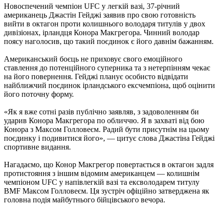
Новоспечений чемпіон UFC у легкій вазі, 37-річний
американець Джастін Гейджі заявив про свою готовність
вийти в октагон проти колишнього володаря титулів у двох
дивізіонах, ірландця Конора Макгрегора. Чинний володар
поясу наголосив, що такий поєдинок є його давнім бажанням.
Американський боєць не приховує свого емоційного
ставлення до потенційного суперника та з нетерпінням чекає
на його повернення. Гейджі планує особисто відвідати
найближчий поєдинок ірландського ексчемпіона, щоб оцінити
його поточну форму.
«Як я вже сотні разів публічно заявляв, з задоволенням би
ударив Конора Макгрегора по обличчю. Я в захваті від бою
Конора з Максом Голловеєм. Радий бути присутнім на цьому
поєдинку і подивитися його», — цитує слова Джастіна Гейджі
спортивне видання.
Нагадаємо, що Конор Макгрегор повертається в октагон задля
протистояння з іншим відомим американцем — колишнім
чемпіоном UFC у напівлегкій вазі та ексволодарем титулу
BMF Максом Голловеєм. Ця зустріч офіційно затверджена як
головна подія майбутнього бійцівського вечора.