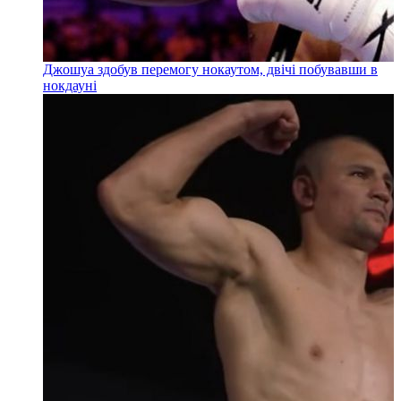
Джошуа здобув перемогу нокаутом, двічі побувавши в
нокдауні