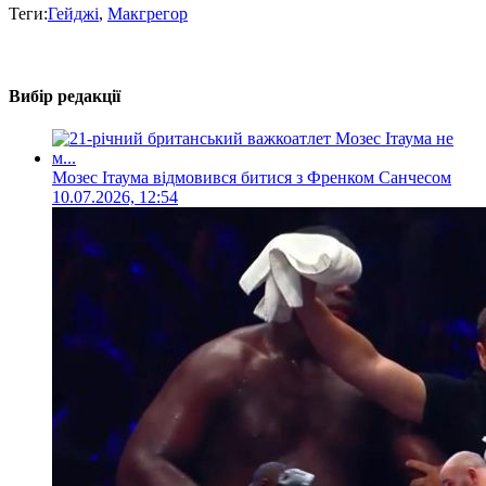
Теги:
Гейджі
,
Макгрегор
Вибір редакції
Мозес Ітаума відмовився битися з Френком Санчесом
10.07.2026, 12:54