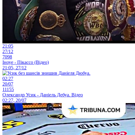
21:05
27/12
7098
Іноуе - Пікассо (Відео)
21:05, 27/12
02:27
20/07
11155
Олександр Усик - Даніель Дебуа. Відео
02:27, 20/07