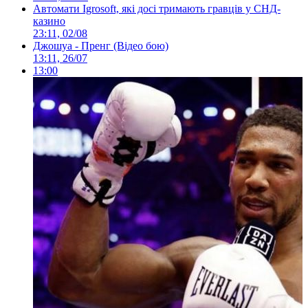
Автомати Igrosoft, які досі тримають гравців у СНД-
казино
23:11, 02/08
Джошуа - Пренг (Відео бою)
13:11, 26/07
13:00