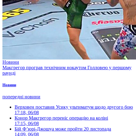
Новини
Макгрегор програв технічним нокаутом Голловею у першому
раунді
Новини
попередні новини
Верховен поставив Усику ультиматум щодо другого бою
17:18, 06/08
Конор Макгрегор переніс операцію на коліні
17:15, 06/08
Бій Ф’юрі-Джошуа може пройти 20 листопада
14:09, 06/08