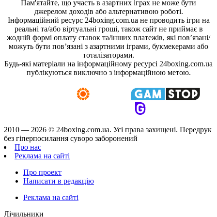
Пам'ятайте, що участь в азартних іграх не може бути
джерелом доходів або альтернативою роботі.
Інформаційний ресурс 24boxing.com.ua не проводить ігри на
реальні та/або віртуальні гроші, також сайт не приймає в
жодній формі оплату ставок та/інших платежів, які пов’язані/
можуть бути пов’язані з азартними іграми, букмекерами або
тоталізаторами.
Будь-які матеріали на інформаційному ресурсі 24boxing.com.ua
публікуються виключно з інформаційною метою.
2010 — 2026 ©
24boxing.com.ua.
Усi права захищенi. Передрук
без гіперпосилання суворо заборонений
Про нас
Реклама на сайті
Про проект
Написати в редакцію
Реклама на сайті
Лічильники