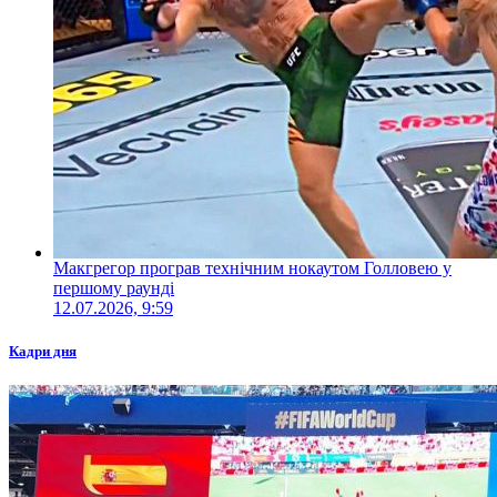
Макгрегор програв технічним нокаутом Голловею у
першому раунді
12.07.2026, 9:59
Кадри дня