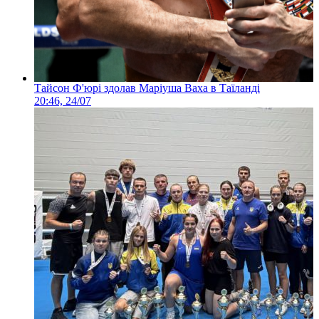
Тайсон Ф'юрі здолав Маріуша Ваха в Таїланді
20:46, 24/07