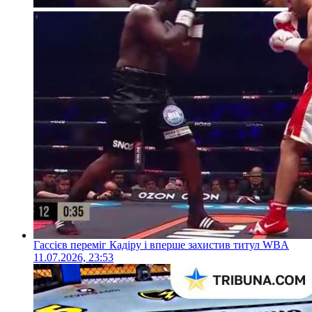
Гассієв переміг Кадіру і вперше захистив титул WBA
11.07.2026, 23:53