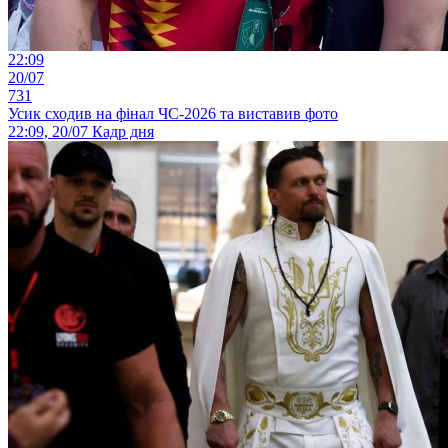
22:09
20/07
731
Усик сходив на фінал ЧС-2026 та виставив фото
22:09, 20/07
Кадр дня