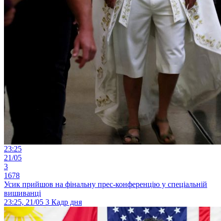
23:25
21/05
3
1678
Усик прийшов на фінальну прес-конференцію у спеціальній
вишиванці
23:25, 21/05
3
Кадр дня