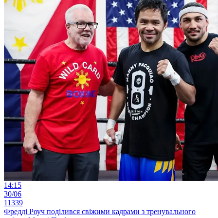
14:15
30/06
11339
Фредді Роуч поділився свіжими кадрами з тренувального