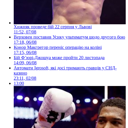
Хижняк проведе бій 22 серпня у Львові
11:52, 07/08
Верховен поставив Усику ультиматум щодо другого бою
17:18, 06/08
Конор Макгрегор переніс операцію на коліні
17:15, 06/08
Бій Ф’юрі-Джошуа може пройти 20 листопада
14:09, 06/08
Автомати Igrosoft, які досі тримають гравців у СНД-
казино
23:11, 02/08
13:00