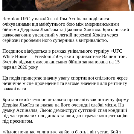
Чемпіон UFC у важкій вазі Том Аспіналл поділився
очікуваннями від майбутнього бою між американськими
бійцями Дерріком Льюїсом та Джошем Хокітом. Британський
важковаговик упевнений у легкій перемозі Хокіта через
серйозні проблеми його суперника з витривалістю.
Поєдинок відбудеться в рамках унікального турніру «UFC
White House — Freedom 250», який прийматиме Вашингтон.
Зустріч відомих американських бійців запланована на 15
червня 2026 року.
Ця подія привертає значну увагу спортивної спільноти через
незвичне місце проведення та вагоме значення для рейтингу
важкої ваги.
Британський чемпіон детально проаналізував поточну форму
Дерріка Льюїса та вказав на його очевидні слабкі місця. На
думку Аспіналла, Льюїс демонструє суттєвий спад кондицій
під час тривалих поєдинків та швидко втрачає концентрацію
під пресингом.
«Льюїс починає «пливти», як його б'ють і він устає. Бой з