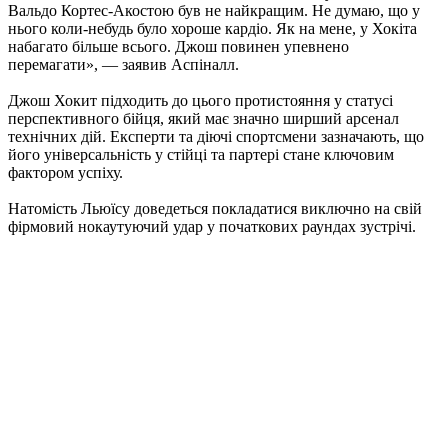
Вальдо Кортес-Акостою був не найкращим. Не думаю, що у
нього коли-небудь було хороше кардіо. Як на мене, у Хокіта
набагато більше всього. Джош повинен упевнено
перемагати», — заявив Аспіналл.
Джош Хокит підходить до цього протистояння у статусі
перспективного бійця, який має значно ширший арсенал
технічних дій. Експерти та діючі спортсмени зазначають, що
його універсальність у стійці та партері стане ключовим
фактором успіху.
Натомість Льюїсу доведеться покладатися виключно на свій
фірмовий нокаутуючий удар у початкових раундах зустрічі.