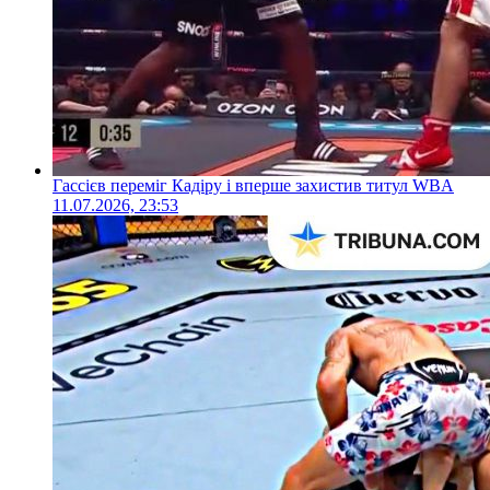
Гассієв переміг Кадіру і вперше захистив титул WBA
11.07.2026, 23:53