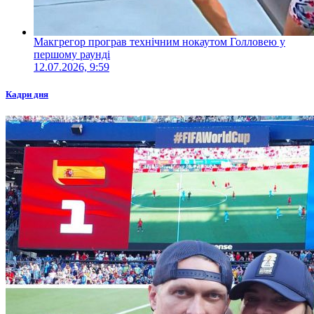
Макгрегор програв технічним нокаутом Голловею у
першому раунді
12.07.2026, 9:59
Кадри дня