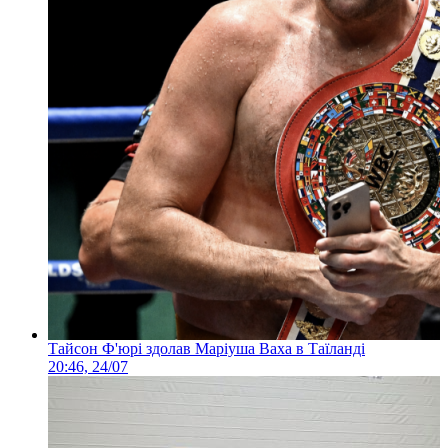
Тайсон Ф'юрі здолав Маріуша Ваха в Таїланді
20:46, 24/07