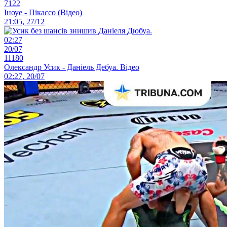
7122
Іноуе - Пікассо (Відео)
21:05, 27/12
02:27
20/07
11180
Олександр Усик - Даніель Дебуа. Відео
02:27, 20/07