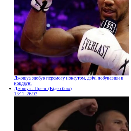
Джошуа здобув перемогу нокаутом, двічі побувавши в
нокдауні
Джошуа - Пренг (Відео бою)
13:11, 26/07