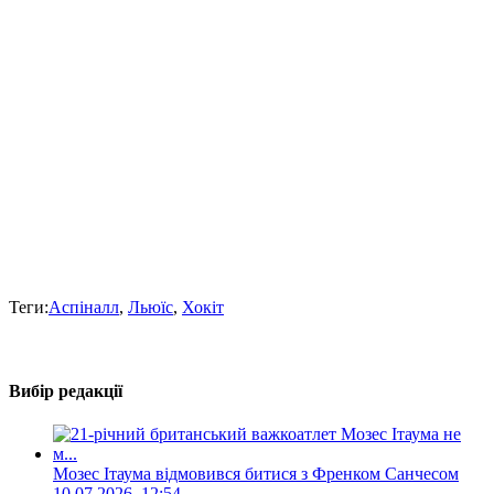
Теги:
Аспіналл
,
Льюїс
,
Хокіт
Вибір редакції
Мозес Ітаума відмовився битися з Френком Санчесом
10.07.2026, 12:54