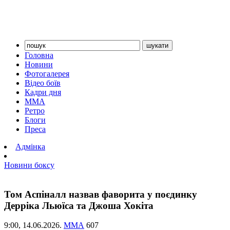
Головна
Новини
Фотогалерея
Відео боїв
Кадри дня
ММА
Ретро
Блоги
Преса
Адмінка
Новини боксу
Том Аспіналл назвав фаворита у поєдинку
Дерріка Льюїса та Джоша Хокіта
9:00,
14.06.2026.
ММА
607