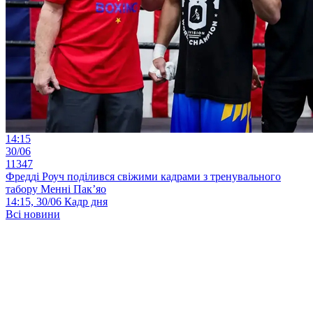
14:15
30/06
11347
Фредді Роуч поділився свіжими кадрами з тренувального
табору Менні Пак’яо
14:15, 30/06
Кадр дня
Всі новини