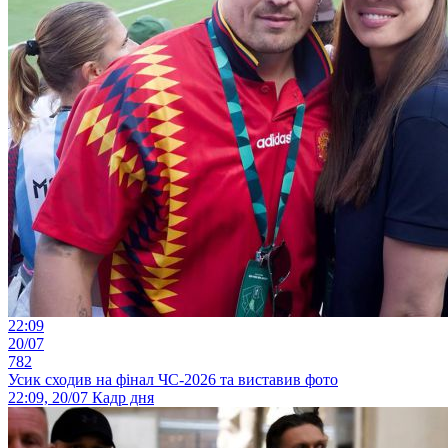
22:09
20/07
782
Усик сходив на фінал ЧС-2026 та виставив фото
22:09, 20/07
Кадр дня