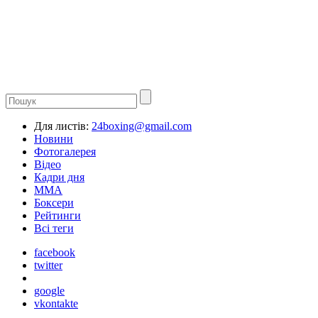
Для листів:
24boxing@gmail.com
Новини
Фотогалерея
Відео
Кадри дня
ММА
Боксери
Рейтинги
Всі теги
facebook
twitter
google
vkontakte