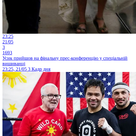
23:25
21/05
3
1693
Усик прийшов на фінальну прес-конференцію у спеціальній
вишиванці
23:25, 21/05
3
Кадр дня