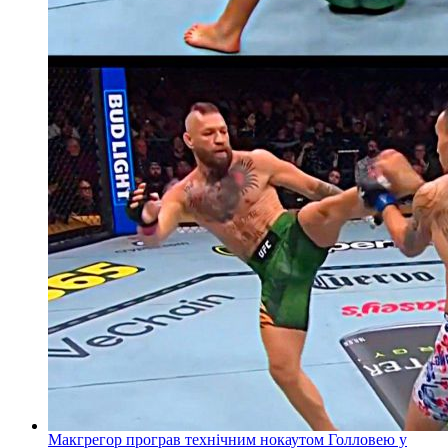
Макгрегор програв технічним нокаутом Голловею у