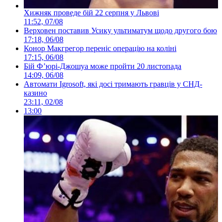
Хижняк проведе бій 22 серпня у Львові
11:52, 07/08
Верховен поставив Усику ультиматум щодо другого бою
17:18, 06/08
Конор Макгрегор переніс операцію на коліні
17:15, 06/08
Бій Ф’юрі-Джошуа може пройти 20 листопада
14:09, 06/08
Автомати Igrosoft, які досі тримають гравців у СНД-
казино
23:11, 02/08
13:00