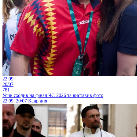
22:09
20/07
781
Усик сходив на фінал ЧС-2026 та виставив фото
22:09, 20/07
Кадр дня