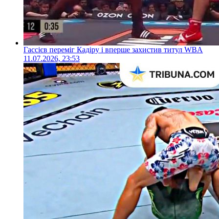
Гассієв переміг Кадіру і вперше захистив титул WBA
11.07.2026, 23:53