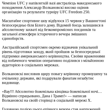
Чемпіон UFC у напівлегкій вазі австралієць македонського
походження Александр Волкановскі високо оцінив
організацію та результати турніру UFC Freedom 250.
Масштабне спортивне шоу відбулося 15 червня у Вашингтоні
безпосередньо біля Білого дому. Відомий боєць залишився в
абсолютному захваті від безкомпромісних поєдинків та
загальної атмосфери історичного вечора змішаних
єдиноборств.
Австралійський спортсмен окремо відзначив унікальний
рівень підготовки заходу, який пройшов за безпосередньої
підтримки американського керівництва. Своїми враженнями
від побаченого чемпіон оперативно поділився з мільйонною
аудиторією в соціальних мережах.
Волкановскі висловив щиру повагу керівнику промоушену та
очільнику держави, які подарували фанатам незабутнє
видовище.
«Вау!!! Абсолютно божевільна кінцівка божевільної ночі…
Відмінно спрацьовано, Дана і Трамп!» — написав
Волкановскі на своїй сторінці в соціальній мережі Х.
Головною подією цього епічного вечора став напружений