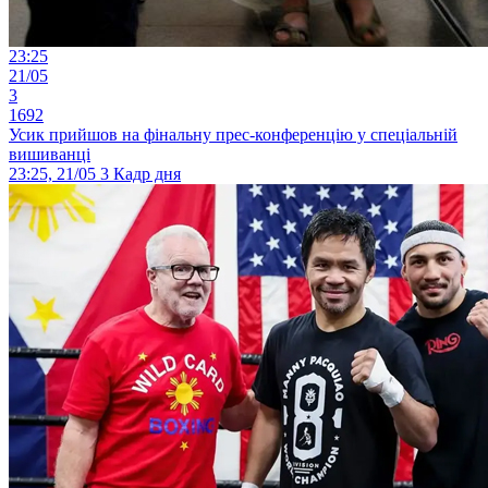
23:25
21/05
3
1692
Усик прийшов на фінальну прес-конференцію у спеціальній
вишиванці
23:25, 21/05
3
Кадр дня