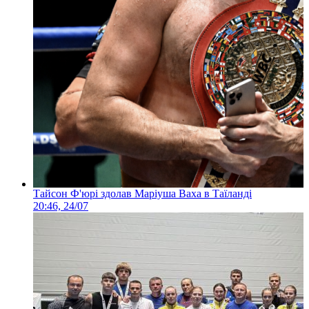
Тайсон Ф'юрі здолав Маріуша Ваха в Таїланді
20:46, 24/07