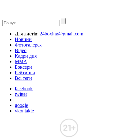
Для листів:
24boxing@gmail.com
Новини
Фотогалерея
Відео
Кадри дня
ММА
Боксери
Рейтинги
Всі теги
facebook
twitter
google
vkontakte