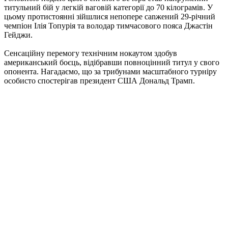
титульний бій у легкій ваговій категорії до 70 кілограмів. У
цьому протистоянні зійшлися непопере canжений 29-річний
чемпіон Ілія Топурія та володар тимчасового пояса Джастін
Гейджи.
Сенсаційну перемогу технічним нокаутом здобув
американський боєць, відібравши повноцінний титул у свого
опонента. Нагадаємо, що за трибунами масштабного турніру
особисто спостерігав президент США Дональд Трамп.