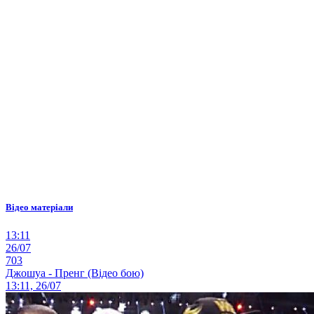
Відео матеріали
13:11
26/07
703
Джошуа - Пренг (Відео бою)
13:11, 26/07