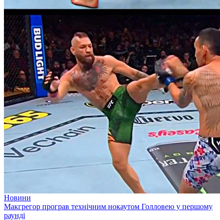
Новини
Макгрегор програв технічним нокаутом Голловею у першому
раунді