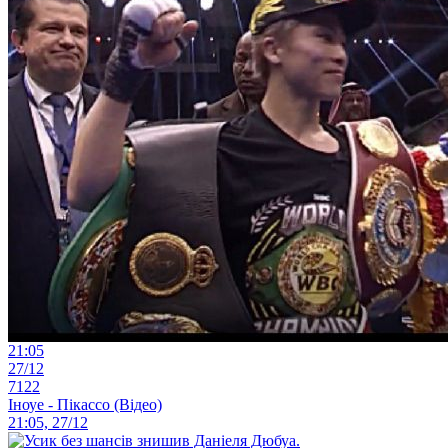
21:05
27/12
7122
Іноуе - Пікассо (Відео)
21:05, 27/12