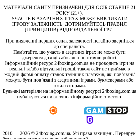
МАТЕРІАЛИ САЙТУ ПРИЗНАЧЕНІ ДЛЯ ОСІБ СТАРШЕ 21
РОКУ (21+).
УЧАСТЬ В АЗАРТНИХ ІГРАХ МОЖЕ ВИКЛИКАТИ
ІГРОВУ ЗАЛЕЖНІСТЬ. ДОТРИМУЙТЕСЬ ПРАВИЛ
(ПРИНЦИПІВ) ВІДПОВІДАЛЬНОЇ ГРИ.
При виявленні перших ознак залежності негайно зверніться
до спеціаліста.
Пам'ятайте, що участь в азартних іграх не може бути
джерелом доходів або альтернативою роботі.
Інформаційний ресурс 24boxing.com.ua не проводить ігри на
реальні та/або віртуальні гроші, також сайт не приймає в
жодній формі оплату ставок та/інших платежів, які пов’язані/
можуть бути пов’язані з азартними іграми, букмекерами або
тоталізаторами.
Будь-які матеріали на інформаційному ресурсі 24boxing.com.ua
публікуються виключно з інформаційною метою.
2010 — 2026 ©
24boxing.com.ua.
Усi права захищенi. Передрук
без гіперпосилання суворо заборонений