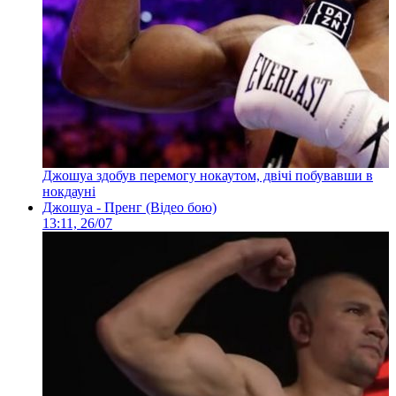
Джошуа здобув перемогу нокаутом, двічі побувавши в
нокдауні
Джошуа - Пренг (Відео бою)
13:11, 26/07