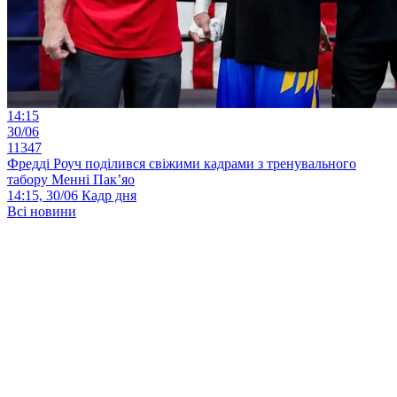
14:15
30/06
11347
Фредді Роуч поділився свіжими кадрами з тренувального
табору Менні Пак’яо
14:15, 30/06
Кадр дня
Всі новини