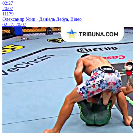
02:27
20/07
11179
Олександр Усик - Даніель Дебуа. Відео
02:27, 20/07