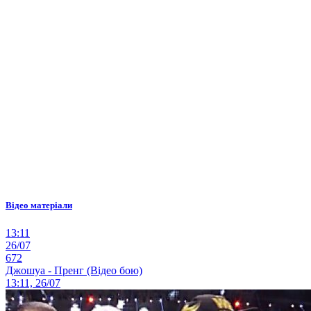
Відео матеріали
13:11
26/07
672
Джошуа - Пренг (Відео бою)
13:11, 26/07