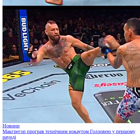
Новини
Макгрегор програв технічним нокаутом Голловею у першому
раунді