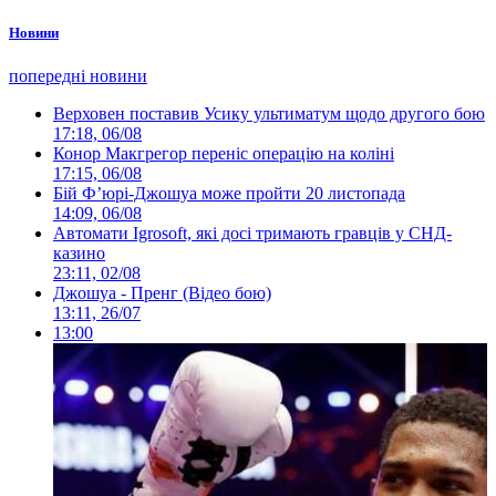
Новини
попередні новини
Верховен поставив Усику ультиматум щодо другого бою
17:18, 06/08
Конор Макгрегор переніс операцію на коліні
17:15, 06/08
Бій Ф’юрі-Джошуа може пройти 20 листопада
14:09, 06/08
Автомати Igrosoft, які досі тримають гравців у СНД-
казино
23:11, 02/08
Джошуа - Пренг (Відео бою)
13:11, 26/07
13:00