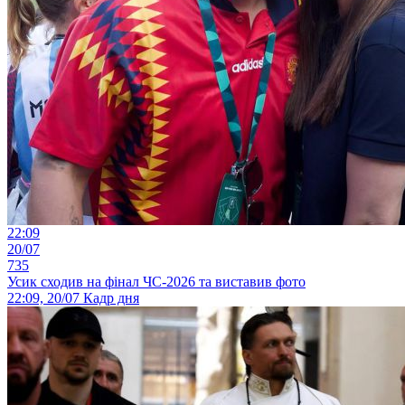
22:09
20/07
735
Усик сходив на фінал ЧС-2026 та виставив фото
22:09, 20/07
Кадр дня