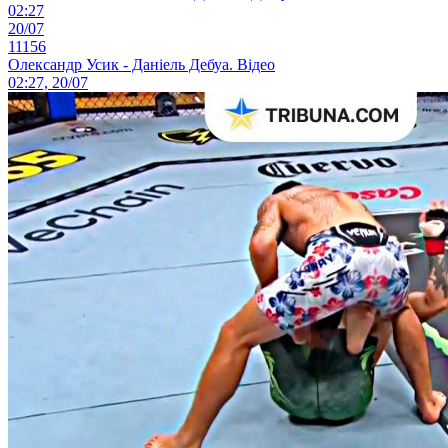
02:27
20/07
11156
Олександр Усик - Даніель Дебуа. Відео
02:27, 20/07