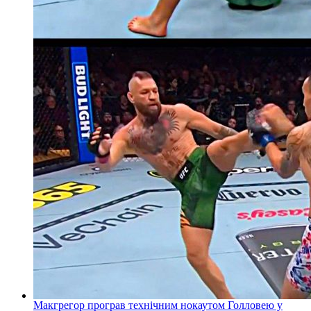
Макгрегор програв технічним нокаутом Голловею у