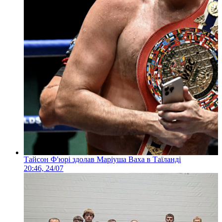
Тайсон Ф'юрі здолав Маріуша Ваха в Таїланді
20:46, 24/07