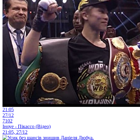
21:05
27/12
7102
Іноуе - Пікассо (Відео)
21:05, 27/12