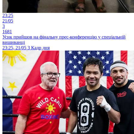
23:25
21/05
3
1681
Усик прийшов на фінальну прес-конференцію у спеціальній
вишиванці
23:25, 21/05
3
Кадр дня