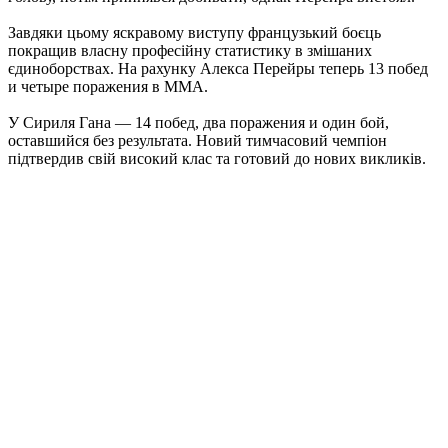
Завдяки цьому яскравому виступу французький боєць
покращив власну професійну статистику в змішаних
єдиноборствах. На рахунку Алекса Перейры теперь 13 побед
и четыре поражения в ММА.
У Сириля Гана — 14 побед, два поражения и один бой,
оставшийся без результата. Новий тимчасовий чемпіон
підтвердив свій високий клас та готовий до нових викликів.