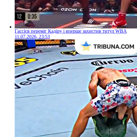
Гассієв переміг Кадіру і вперше захистив титул WBA
11.07.2026, 23:53