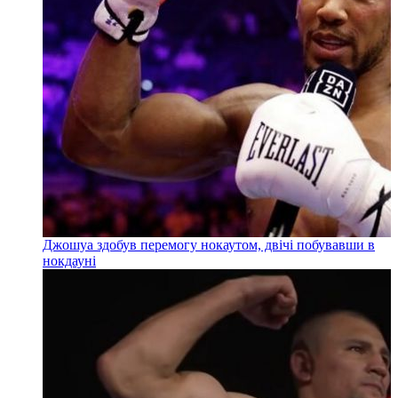
Джошуа здобув перемогу нокаутом, двічі побувавши в
нокдауні