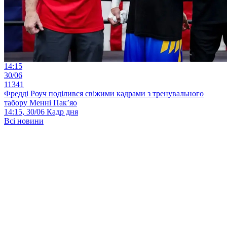
14:15
30/06
11341
Фредді Роуч поділився свіжими кадрами з тренувального
табору Менні Пак’яо
14:15, 30/06
Кадр дня
Всі новини