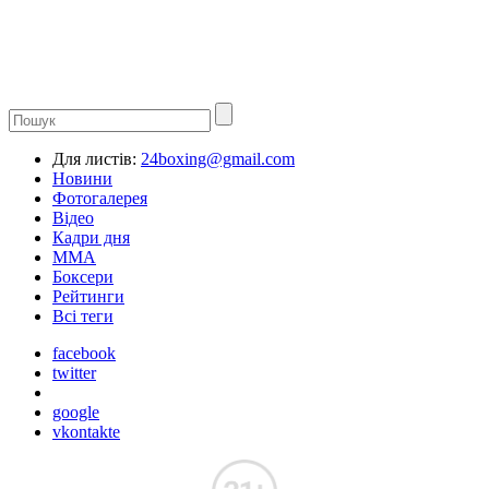
Для листів:
24boxing@gmail.com
Новини
Фотогалерея
Відео
Кадри дня
ММА
Боксери
Рейтинги
Всі теги
facebook
twitter
google
vkontakte