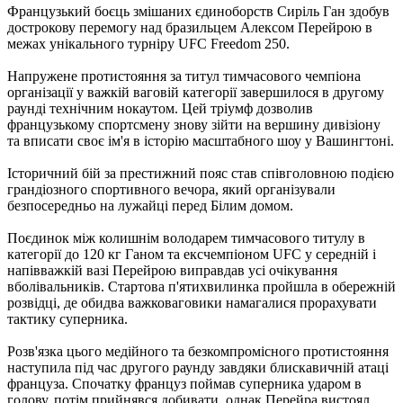
Французький боєць змішаних єдиноборств Сиріль Ган здобув
дострокову перемогу над бразильцем Алексом Перейрою в
межах унікального турніру UFC Freedom 250.
Напружене протистояння за титул тимчасового чемпіона
організації у важкій ваговій категорії завершилося в другому
раунді технічним нокаутом. Цей тріумф дозволив
французькому спортсмену знову зійти на вершину дивізіону
та вписати своє ім'я в історію масштабного шоу у Вашингтоні.
Історичний бій за престижний пояс став співголовною подією
грандіозного спортивного вечора, який організували
безпосередньо на лужайці перед Білим домом.
Поєдинок між колишнім володарем тимчасового титулу в
категорії до 120 кг Ганом та ексчемпіоном UFC у середній і
напівважкій вазі Перейрою виправдав усі очікування
вболівальників. Стартова п'ятихвилинка пройшла в обережній
розвідці, де обидва важковаговики намагалися прорахувати
тактику суперника.
Розв'язка цього медійного та безкомпромісного протистояння
наступила під час другого раунду завдяки блискавичній атаці
француза. Спочатку француз поймав суперника ударом в
голову, потім прийнявся добивати, однак Перейра вистоял.