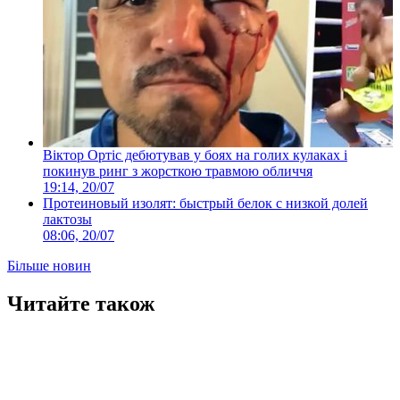
Віктор Ортіс дебютував у боях на голих кулаках і
покинув ринг з жорсткою травмою обличчя
19:14, 20/07
Протеиновый изолят: быстрый белок с низкой долей
лактозы
08:06, 20/07
Більше новин
Читайте також