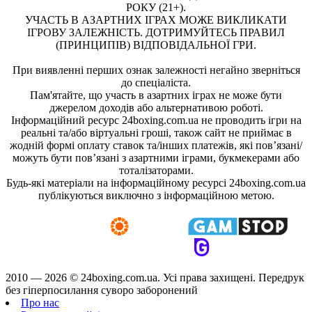
РОКУ (21+).
УЧАСТЬ В АЗАРТНИХ ІГРАХ МОЖЕ ВИКЛИКАТИ
ІГРОВУ ЗАЛЕЖНІСТЬ. ДОТРИМУЙТЕСЬ ПРАВИЛ
(ПРИНЦИПІВ) ВІДПОВІДАЛЬНОЇ ГРИ.
При виявленні перших ознак залежності негайно зверніться
до спеціаліста.
Пам'ятайте, що участь в азартних іграх не може бути
джерелом доходів або альтернативою роботі.
Інформаційний ресурс 24boxing.com.ua не проводить ігри на
реальні та/або віртуальні гроші, також сайт не приймає в
жодній формі оплату ставок та/інших платежів, які пов’язані/
можуть бути пов’язані з азартними іграми, букмекерами або
тоталізаторами.
Будь-які матеріали на інформаційному ресурсі 24boxing.com.ua
публікуються виключно з інформаційною метою.
2010 — 2026 ©
24boxing.com.ua.
Усi права захищенi. Передрук
без гіперпосилання суворо заборонений
Про нас