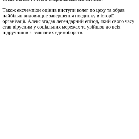
Також ексчемпіон оцінив виступи колег по цеху та обрав
найбільш видовищне завершення поєдинку в історії
організації. Алекс згадав легендарний епізод, який свого часу
став вірусним у соціальних мережах та увійшов до всіх
підручників зі змішаних єдиноборств.