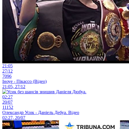
21:05
27/12
7096
Іноуе - Пікассо (Відео)
21:05, 27/12
02:27
20/07
11152
Олександр Усик - Даніель Дебуа. Відео
02:27, 20/07