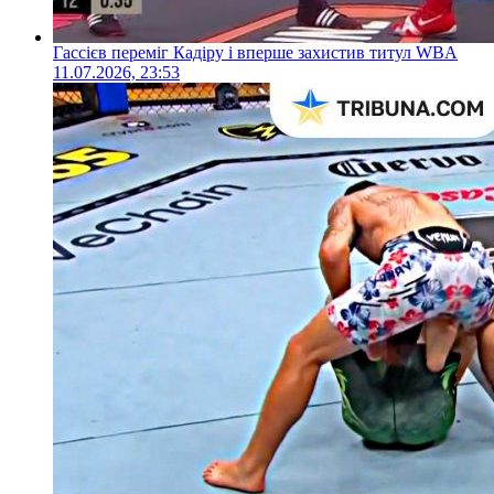
Гассієв переміг Кадіру і вперше захистив титул WBA
11.07.2026, 23:53