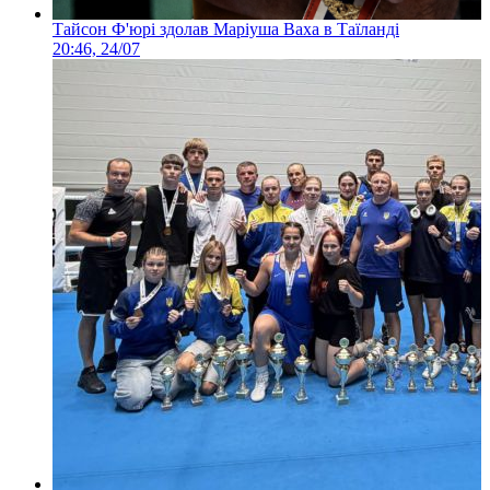
Тайсон Ф'юрі здолав Маріуша Ваха в Таїланді
20:46, 24/07