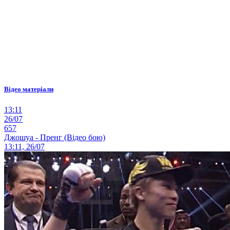
Відео матеріали
13:11
26/07
657
Джошуа - Пренг (Відео бою)
13:11, 26/07