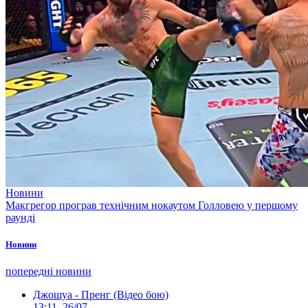
Новини
Макгрегор програв технічним нокаутом Голловею у першому
раунді
Новини
попередні новини
Джошуа - Пренг (Відео бою)
13:11, 26/07