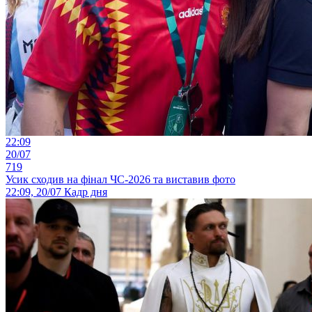
22:09
20/07
719
Усик сходив на фінал ЧС-2026 та виставив фото
22:09, 20/07
Кадр дня