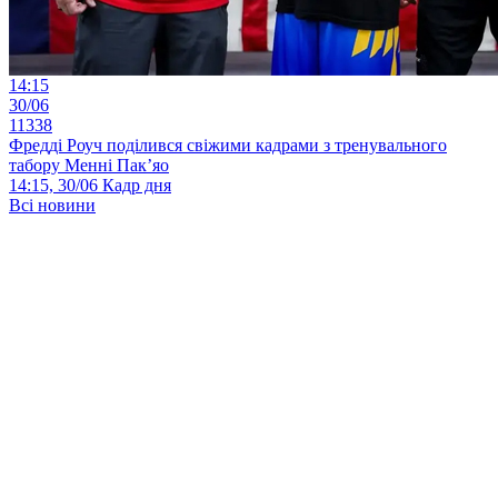
14:15
30/06
11338
Фредді Роуч поділився свіжими кадрами з тренувального
табору Менні Пак’яо
14:15, 30/06
Кадр дня
Всі новини