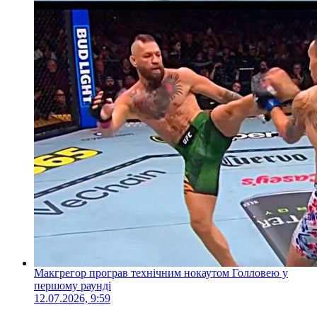
Макгрегор програв технічним нокаутом Голловею у
першому раунді
12.07.2026, 9:59