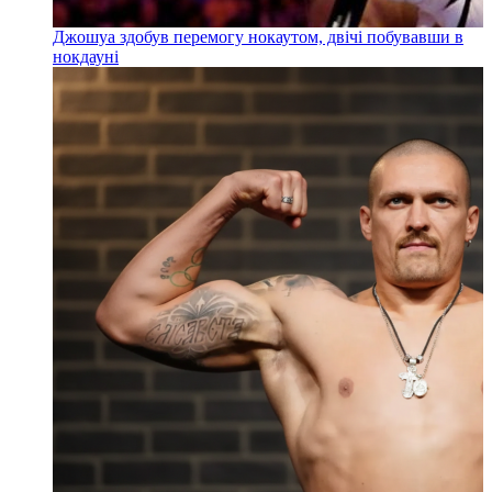
Джошуа здобув перемогу нокаутом, двічі побувавши в
нокдауні