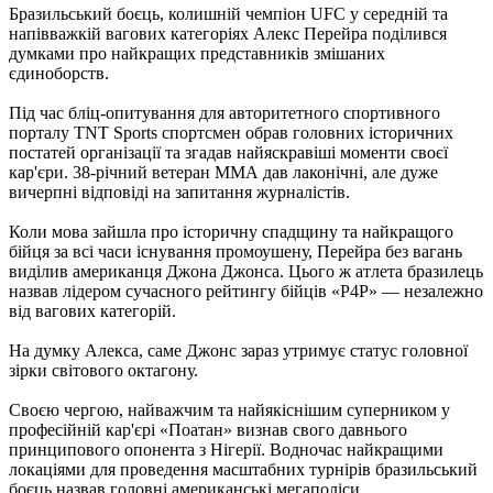
Бразильський боєць, колишній чемпіон UFC у середній та
напівважкій вагових категоріях Алекс Перейра поділився
думками про найкращих представників змішаних
єдиноборств.
Під час бліц-опитування для авторитетного спортивного
порталу TNT Sports спортсмен обрав головних історичних
постатей організації та згадав найяскравіші моменти своєї
кар'єри. 38-річний ветеран ММА дав лаконічні, але дуже
вичерпні відповіді на запитання журналістів.
Коли мова зайшла про історичну спадщину та найкращого
бійця за всі часи існування промоушену, Перейра без вагань
виділив американця Джона Джонса. Цього ж атлета бразилець
назвав лідером сучасного рейтингу бійців «P4P» — незалежно
від вагових категорій.
На думку Алекса, саме Джонс зараз утримує статус головної
зірки світового октагону.
Своєю чергою, найважчим та найякіснішим суперником у
професійній кар'єрі «Поатан» визнав свого давнього
принципового опонента з Нігерії. Водночас найкращими
локаціями для проведення масштабних турнірів бразильський
боєць назвав головні американські мегаполіси.