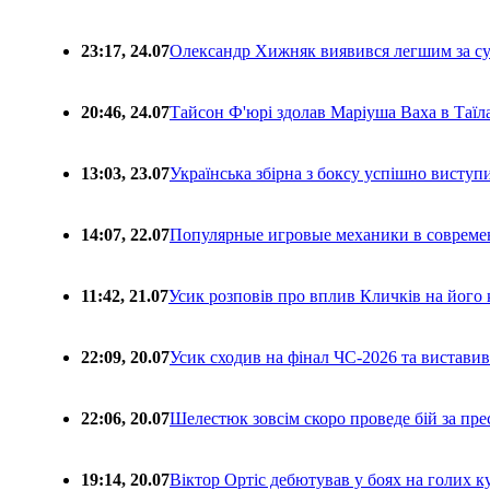
23:17, 24.07
Олександр Хижняк виявився легшим за с
20:46, 24.07
Тайсон Ф'юрі здолав Маріуша Ваха в Таїл
13:03, 23.07
Українська збірна з боксу успішно виступ
14:07, 22.07
Популярные игровые механики в совреме
11:42, 21.07
Усик розповів про вплив Кличків на його 
22:09, 20.07
Усик сходив на фінал ЧС-2026 та вистави
22:06, 20.07
Шелестюк зовсім скоро проведе бій за п
19:14, 20.07
Віктор Ортіс дебютував у боях на голих 