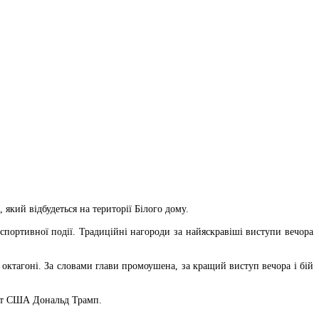
кий відбудеться на території Білого дому.
портивної події. Традиційні нагороди за найяскравіші виступи вечора
октагоні. За словами глави промоушена, за кращий виступ вечора і бій
ент США Дональд Трамп.