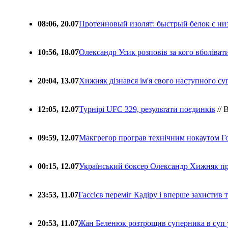
08:06, 20.07
Протеиновый изолят: быстрый белок с ни
10:56, 18.07
Олександр Усик розповів за кого вболіва
20:04, 13.07
Хижняк дізнався ім'я свого наступного с
12:05, 12.07
Турнірі UFC 329, результати поєдинків
// 
09:59, 12.07
Макгрегор програв технічним нокаутом Г
00:15, 12.07
Український боксер Олександр Хижняк пр
23:53, 11.07
Гассієв переміг Кадіру і вперше захистив
20:53, 11.07
Жан Беленюк розтрощив суперника в суп