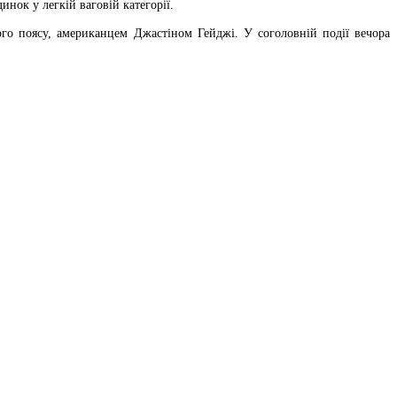
ок у легкій ваговій категорії.
го поясу, американцем Джастіном Гейджі. У соголовній події вечора