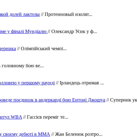
зкой долей лактозы
// Протеиновый изолят...
тиме у фіналі Мундіалю
// Олександр Усик у ф...
уперника
// Олімпійський чемпі...
В головному бою ве...
олловею у першому раунді
// Ірландець отримав ...
оведе поєдинок в андеркарді бою Ентоні Джошуа
// Суперник укр
 титул WBA
// Гассієв переміг те...
 у своєму дебюті в ММА
// Жан Беленюк розтро...