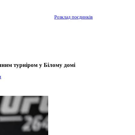
Розклад поєдинків
чним турніром у Білому домі
и