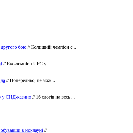
 другого бою
// Колишній чемпіон с...
і
// Екс-чемпіон UFC у ...
ада
// Попередньо, це мож...
ів у СНД-казино
// 16 слотів на весь ...
побувавши в нокдауні
//