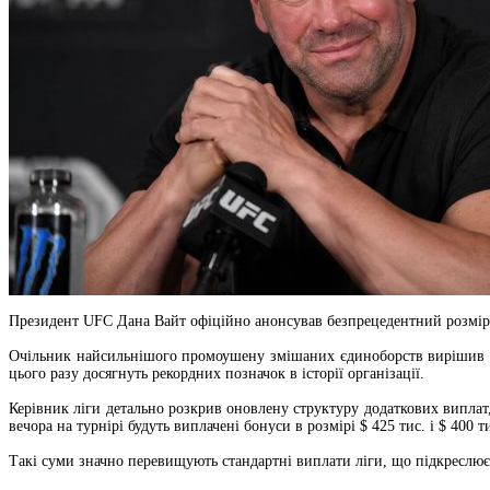
Президент UFC Дана Вайт офіційно анонсував безпрецедентний розмір г
Очільник найсильнішого промоушену змішаних єдиноборств вирішив сут
цього разу досягнуть рекордних позначок в історії організації.
Керівник ліги детально розкрив оновлену структуру додаткових виплат
вечора на турнірі будуть виплачені бонуси в розмірі $ 425 тис. і $ 400 т
Такі суми значно перевищують стандартні виплати ліги, що підкреслює