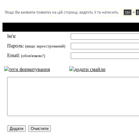
Додавання коментаря:
Ім'я:
Пароль:
(якщо зареєстрований)
Email:
(обов'язково!)
теги форматування
додати смайли