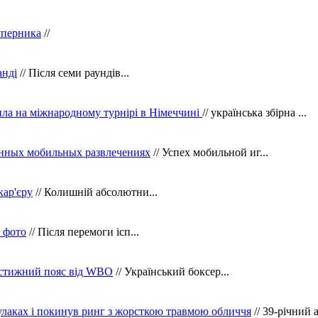
уперника
//
анді
// Після семи раундів...
ила на міжнародному турнірі в Німеччині
// українська збірна ...
нных мобильных развлечениях
// Успех мобильной иг...
кар'єру
// Колишній абсолютни...
в фото
// Після перемоги ісп...
рестижний пояс від WBO
// Український боксер...
кулаках і покинув ринг з жорсткою травмою обличчя
// 39-річний 