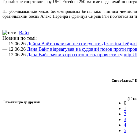
Грандіозне спортивне шоу UFC Freedom 250 матиме надзвичайно потужн
На уболівальників чекає безкомпромісна битва між чинним чемпіоно
бразильський боєць Алекс Перейра і француз Сиріль Ган поб'ються за т
Вайт
Новини по темі:
— 15.06.26
Дейна Вайт закликав не списувати Джастіна Гейджі 
— 12.06.26
Дана Вайт відреагував на судовий позов проти про
— 12.06.26
Дана Вайт заявив про готовність провести турнір UF
Сподобалось? П
(Голо
Розкажи про це друзям:
0
1
2
3
4
5