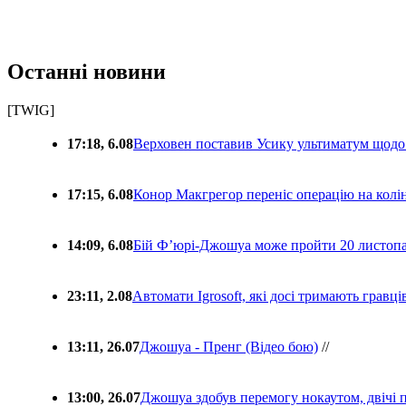
Останні новини
[TWIG]
17:18, 6.08
Верховен поставив Усику ультиматум щодо
17:15, 6.08
Конор Макгрегор переніс операцію на колін
14:09, 6.08
Бій Ф’юрі-Джошуа може пройти 20 листоп
23:11, 2.08
Автомати Igrosoft, які досі тримають гравц
13:11, 26.07
Джошуа - Пренг (Відео бою)
//
13:00, 26.07
Джошуа здобув перемогу нокаутом, двічі 