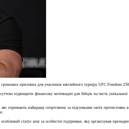
рошових призових для учасників ювілейного турніру UFC Freedom 250, я
тєво підвищити фінансову мотивацію для бійців на честь унікальної с
, які отримають найкращі спортсмени за підсумками своїх протистоянь в 
ис.
 особливий статус шоу за особистої підтримки, яку організував презид