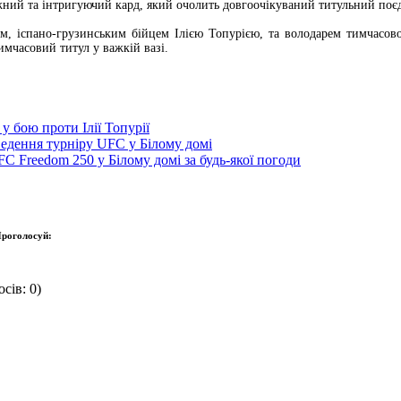
ий та інтригуючий кард, який очолить довгоочікуваний титульний поєдин
м, іспано-грузинським бійцем Ілією Топурією, та володарем тимчасово
имчасовий титул у важкій вазі.
у бою проти Ілії Топурії
ведення турніру UFC у Білому домі
C Freedom 250 у Білому домі за будь-якої погоди
роголосуй:
сів: 0)