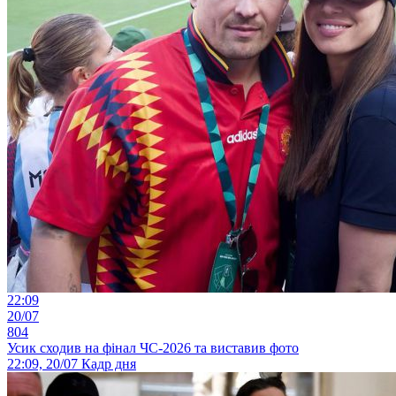
22:09
20/07
804
Усик сходив на фінал ЧС-2026 та виставив фото
22:09, 20/07
Кадр дня