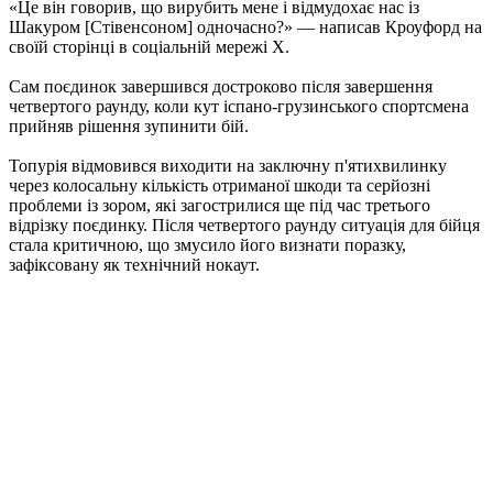
«Це він говорив, що вирубить мене і відмудохає нас із
Шакуром [Стівенсоном] одночасно?» — написав Кроуфорд на
своїй сторінці в соціальній мережі Х.
Сам поєдинок завершився достроково після завершення
четвертого раунду, коли кут іспано-грузинського спортсмена
прийняв рішення зупинити бій.
Топурія відмовився виходити на заключну п'ятихвилинку
через колосальну кількість отриманої шкоди та серйозні
проблеми із зором, які загострилися ще під час третього
відрізку поєдинку. Після четвертого раунду ситуація для бійця
стала критичною, що змусило його визнати поразку,
зафіксовану як технічний нокаут.