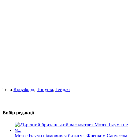
Теги:
Кроуфорд
,
Топурія
,
Гейджі
Вибір редакції
Мозес Ітаума відмовився битися з Френком Санчесом