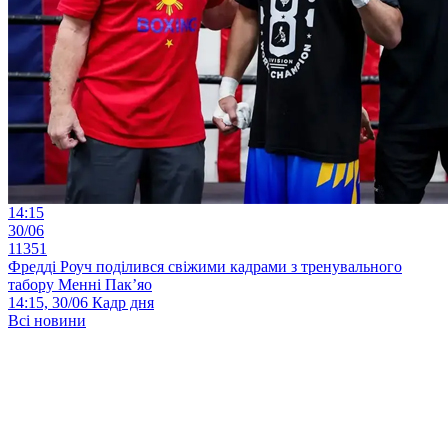
14:15
30/06
11351
Фредді Роуч поділився свіжими кадрами з тренувального
табору Менні Пак’яо
14:15, 30/06
Кадр дня
Всі новини