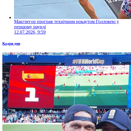
Макгрегор програв технічним нокаутом Голловею у
першому раунді
12.07.2026, 9:59
Кадри дня