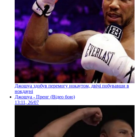
Джошуа здобув перемогу нокаутом, двічі побувавши в
нокдауні
Джошуа - Пренг (Відео бою)
13:11, 26/07