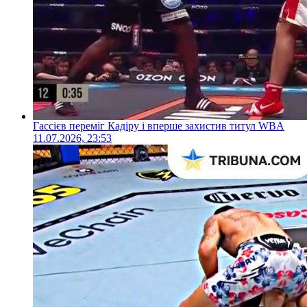
Гассієв переміг Кадіру і вперше захистив титул WBA
11.07.2026, 23:53