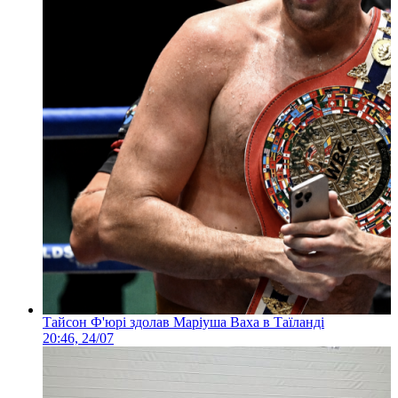
Тайсон Ф'юрі здолав Маріуша Ваха в Таїланді
20:46, 24/07