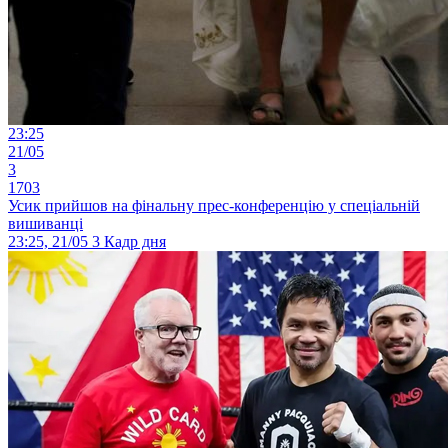
23:25
21/05
3
1703
Усик прийшов на фінальну прес-конференцію у спеціальній
вишиванці
23:25, 21/05
3
Кадр дня