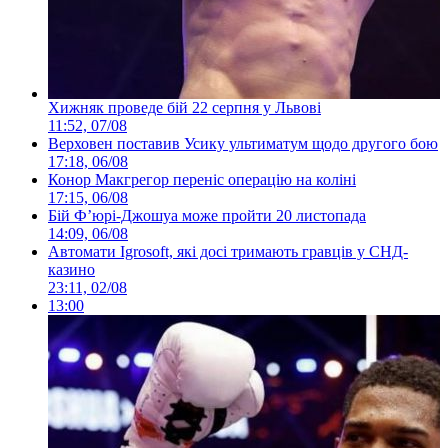
Хижняк проведе бій 22 серпня у Львові
11:52, 07/08
Верховен поставив Усику ультиматум щодо другого бою
17:18, 06/08
Конор Макгрегор переніс операцію на коліні
17:15, 06/08
Бій Ф’юрі-Джошуа може пройти 20 листопада
14:09, 06/08
Автомати Igrosoft, які досі тримають гравців у СНД-
казино
23:11, 02/08
13:00