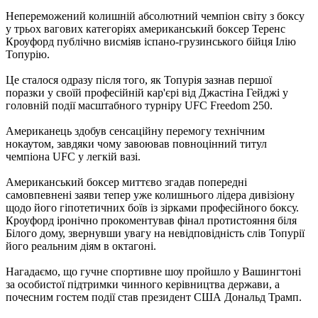
Непереможений колишній абсолютний чемпіон світу з боксу
у трьох вагових категоріях американський боксер Теренс
Кроуфорд публічно висміяв іспано-грузинського бійця Ілію
Топурію.
Це сталося одразу після того, як Топурія зазнав першої
поразки у своїй професійній кар'єрі від Джастіна Гейджі у
головній події масштабного турніру UFC Freedom 250.
Американець здобув сенсаційну перемогу технічним
нокаутом, завдяки чому завоював повноцінний титул
чемпіона UFC у легкій вазі.
Американський боксер миттєво згадав попередні
самовпевнені заяви тепер уже колишнього лідера дивізіону
щодо його гіпотетичних боїв із зірками професійного боксу.
Кроуфорд іронічно прокоментував фінал протистояння біля
Білого дому, звернувши увагу на невідповідність слів Топурії
його реальним діям в октагоні.
Нагадаємо, що гучне спортивне шоу пройшло у Вашингтоні
за особистої підтримки чинного керівництва держави, а
почесним гостем події став президент США Дональд Трамп.