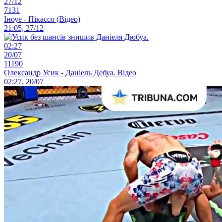
27/12
7131
Іноуе - Пікассо (Відео)
21:05, 27/12
02:27
20/07
11190
Олександр Усик - Даніель Дебуа. Відео
02:27, 20/07