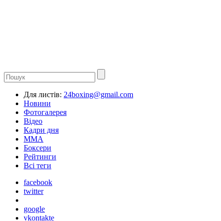
Для листів:
24boxing@gmail.com
Новини
Фотогалерея
Відео
Кадри дня
ММА
Боксери
Рейтинги
Всі теги
facebook
twitter
google
vkontakte