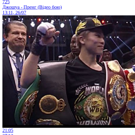
725
Джошуа - Пренг (Відео бою)
13:11, 26/07
21:05