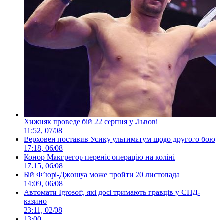
Хижняк проведе бій 22 серпня у Львові
11:52, 07/08
Верховен поставив Усику ультиматум щодо другого бою
17:18, 06/08
Конор Макгрегор переніс операцію на коліні
17:15, 06/08
Бій Ф’юрі-Джошуа може пройти 20 листопада
14:09, 06/08
Автомати Igrosoft, які досі тримають гравців у СНД-
казино
23:11, 02/08
13:00