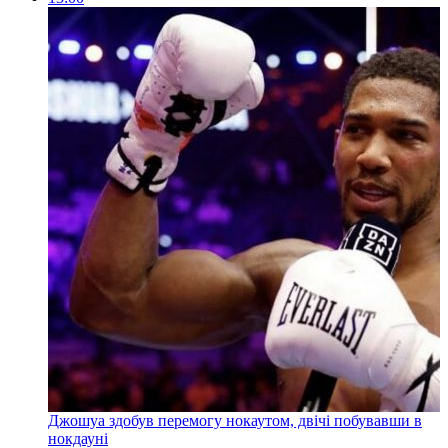
Джошуа здобув перемогу нокаутом, двічі побувавши в
нокдауні