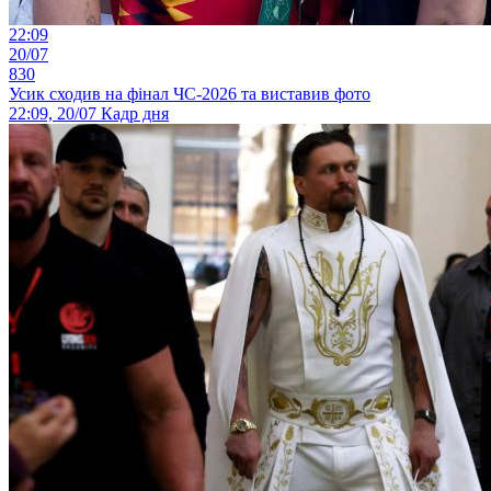
22:09
20/07
830
Усик сходив на фінал ЧС-2026 та виставив фото
22:09, 20/07
Кадр дня