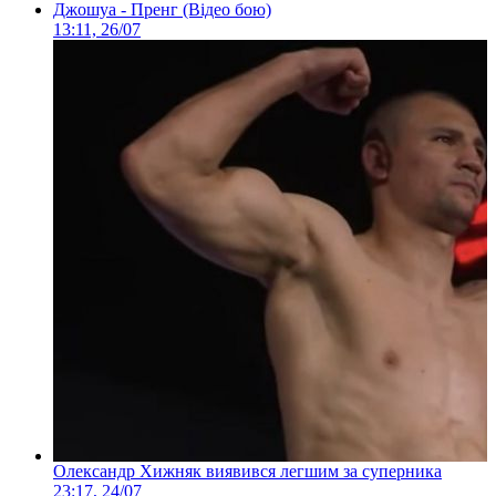
Джошуа - Пренг (Відео бою)
13:11, 26/07
Олександр Хижняк виявився легшим за суперника
23:17, 24/07