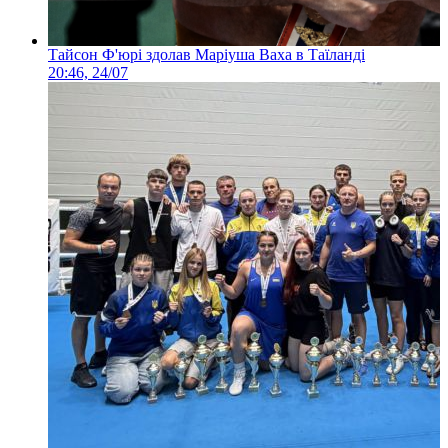
Тайсон Ф'юрі здолав Маріуша Ваха в Таїланді
20:46, 24/07