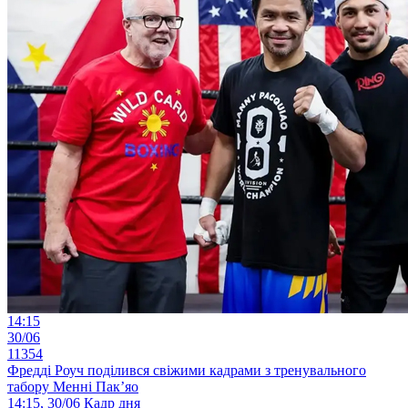
14:15
30/06
11354
Фредді Роуч поділився свіжими кадрами з тренувального
табору Менні Пак’яо
14:15, 30/06
Кадр дня