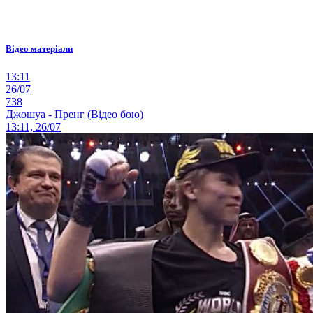
Відео матеріали
13:11
26/07
738
Джошуа - Пренг (Відео бою)
13:11, 26/07