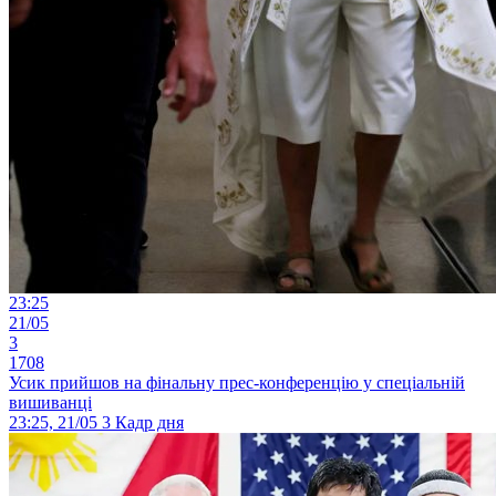
23:25
21/05
3
1708
Усик прийшов на фінальну прес-конференцію у спеціальній
вишиванці
23:25, 21/05
3
Кадр дня