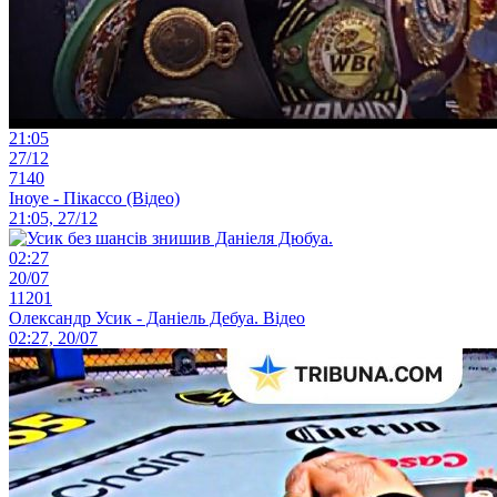
21:05
27/12
7140
Іноуе - Пікассо (Відео)
21:05, 27/12
02:27
20/07
11201
Олександр Усик - Даніель Дебуа. Відео
02:27, 20/07