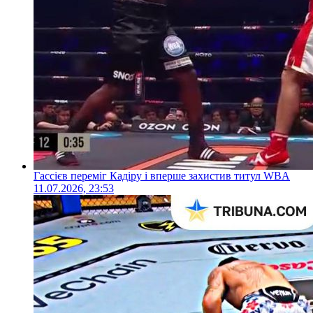
Гассієв переміг Кадіру і вперше захистив титул WBA
11.07.2026, 23:53