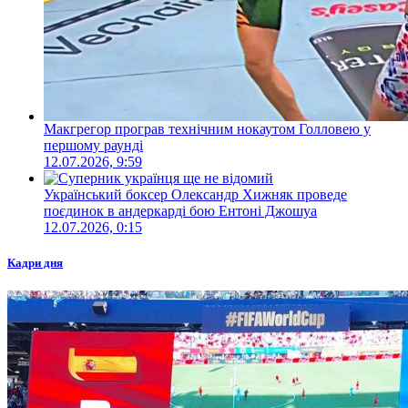
Макгрегор програв технічним нокаутом Голловею у
першому раунді
12.07.2026, 9:59
Український боксер Олександр Хижняк проведе
поєдинок в андеркарді бою Ентоні Джошуа
12.07.2026, 0:15
Кадри дня