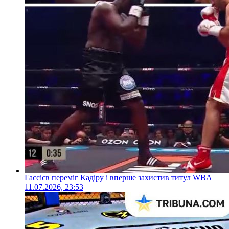
Гассієв переміг Кадіру і вперше захистив титул WBA
11.07.2026, 23:53