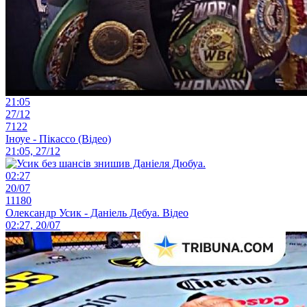
21:05
27/12
7122
Іноуе - Пікассо (Відео)
21:05, 27/12
02:27
20/07
11180
Олександр Усик - Даніель Дебуа. Відео
02:27, 20/07