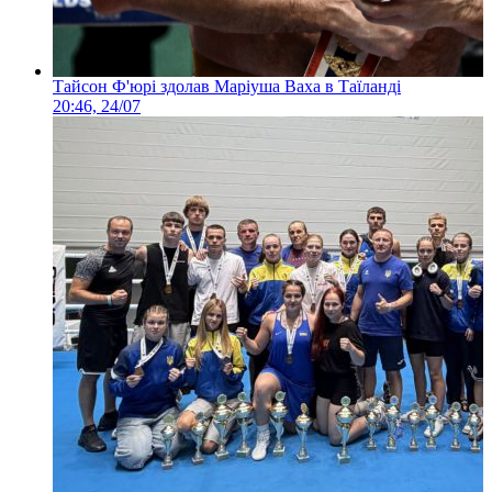
Тайсон Ф'юрі здолав Маріуша Ваха в Таїланді
20:46, 24/07