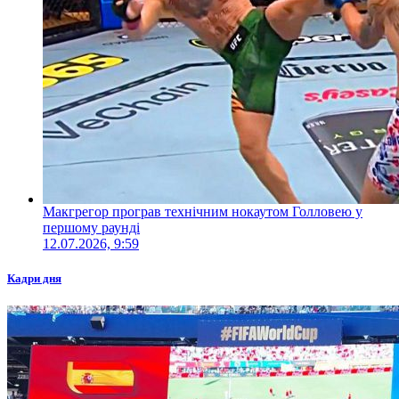
Макгрегор програв технічним нокаутом Голловею у
першому раунді
12.07.2026, 9:59
Кадри дня