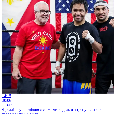
14:15
30/06
11347
Фредді Роуч поділився свіжими кадрами з тренувального