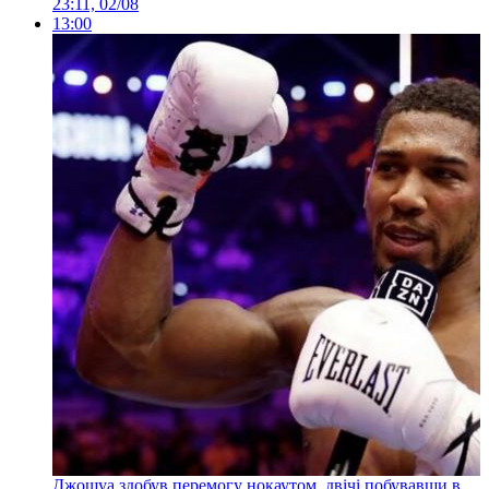
23:11, 02/08
13:00
Джошуа здобув перемогу нокаутом, двічі побувавши в