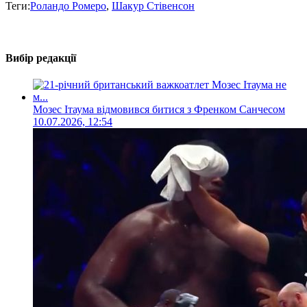
Теги:
Роландо Ромеро
,
Шакур Стівенсон
Вибір редакції
Мозес Ітаума відмовився битися з Френком Санчесом
10.07.2026, 12:54