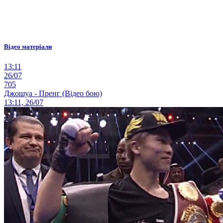
Відео матеріали
13:11
26/07
705
Джошуа - Пренг (Відео бою)
13:11, 26/07