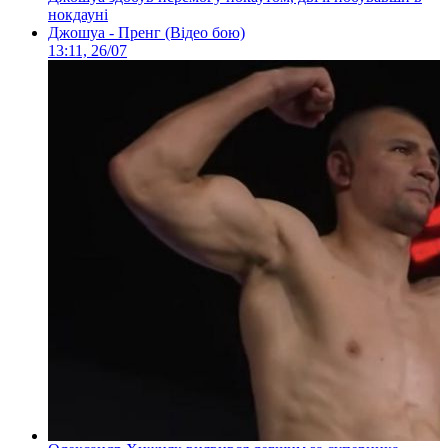
нокдауні
Джошуа - Пренг (Відео бою)
13:11, 26/07