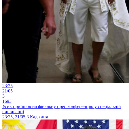
23:25
21/05
3
1693
Усик прийшов на фінальну прес-конференцію у спеціальній
вишиванці
23:25, 21/05
3
Кадр дня