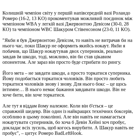
Колишній чемпіон світу у першій напівсередній вазі Роландо
Ромеро (16-2, 13 KO) прокоментував можливий поєдинок між
чемпіоном WBA у легкій вазі Джервонтою Девісом (30-0, 28
КО) та чемпіоном WBC Шакуром Стівенсоном (23-0, 11 КО).
"Якби я був Джервонтою Девісом, то навіть не витрачав би на
нього час, поки Шакур не оформить якийсь нокаут. Якби я
побачив, що Шакур нокаутував двох суперників, реально
завдав їм шкоди, тоді, можливо, він би став цікавим
опонентом. Але зараз він просто буде стрибати по рингу.
Його мета – не завдати шкоди, а просто торкатися суперника.
Йому подобається торкатися чоловіків. Він просто любить
торкатися чоловіків знову і знову. Для нього бокс – це щось
інтимне… В нього немає бажання завдавати шкоди. Він не
хоче бити, він хоче торкатися.
Але тут я віддам йому належне. Коли він б'ється – це
справжній шедевр. Він один із найкращих технічних боксерів,
особливо в цьому поколінні. Але він навіть не намагається
нокаутувати суперників, бо хоча б Девін Хейні хоч пробує,
докладає всіх зусиль, щоб когось вирубити. А Шакур навіть не
пробує", – цитує Ромеро BadLeftHook.