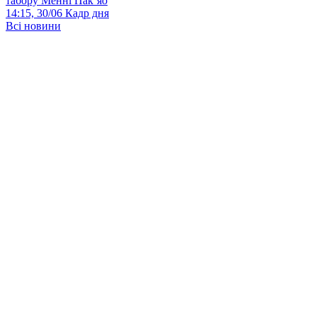
табору Менні Пак’яо
14:15, 30/06
Кадр дня
Всі новини