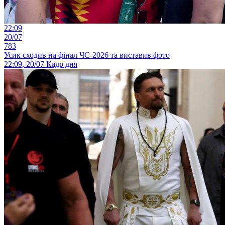
22:09
20/07
783
Усик сходив на фінал ЧС-2026 та виставив фото
22:09, 20/07
Кадр дня