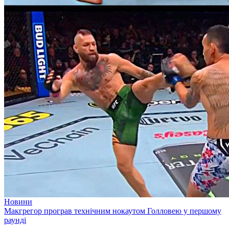
Новини
Макгрегор програв технічним нокаутом Голловею у першому
раунді