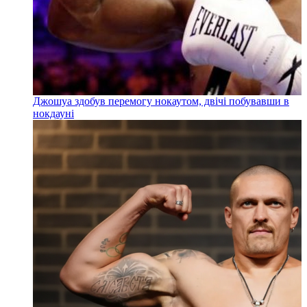
Джошуа здобув перемогу нокаутом, двічі побувавши в
нокдауні