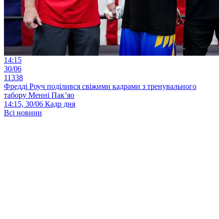
14:15
30/06
11338
Фредді Роуч поділився свіжими кадрами з тренувального
табору Менні Пак’яо
14:15, 30/06
Кадр дня
Всі новини