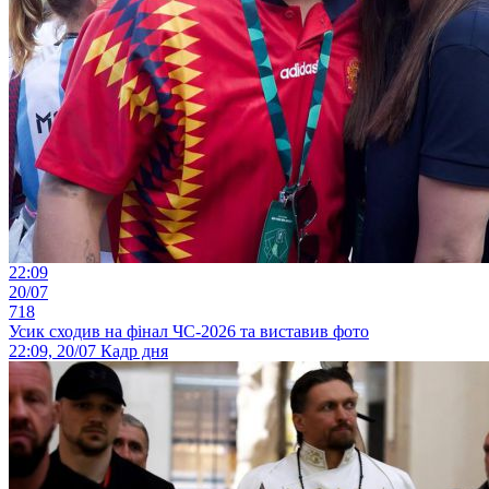
22:09
20/07
718
Усик сходив на фінал ЧС-2026 та виставив фото
22:09, 20/07
Кадр дня