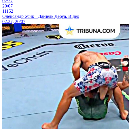
02:27
20/07
11152
Олександр Усик - Даніель Дебуа. Відео
02:27, 20/07