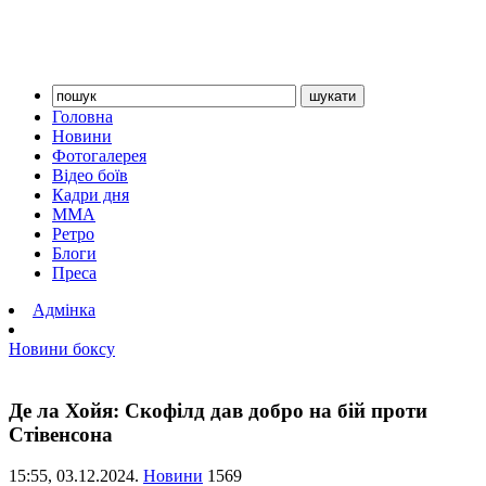
Головна
Новини
Фотогалерея
Відео боїв
Кадри дня
ММА
Ретро
Блоги
Преса
Адмінка
Новини боксу
Де ла Хойя: Скофілд дав добро на бій проти
Стівенсона
15:55,
03.12.2024.
Новини
1569