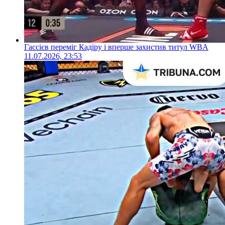
Гассієв переміг Кадіру і вперше захистив титул WBA
11.07.2026, 23:53