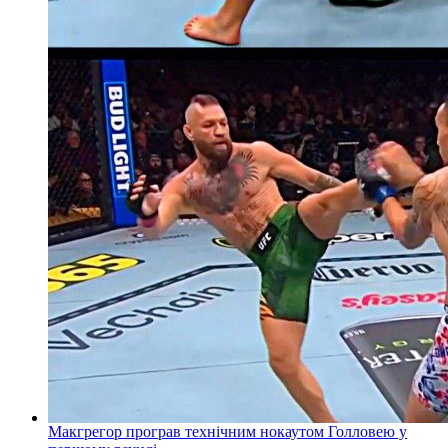
Макгрегор програв технічним нокаутом Голловею у