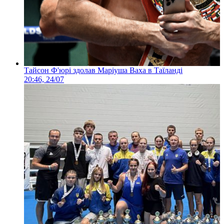
Тайсон Ф'юрі здолав Маріуша Ваха в Таїланді
20:46, 24/07