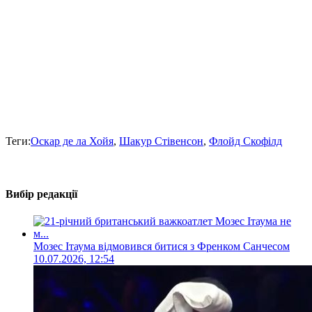
Теги:
Оскар де ла Хойя
,
Шакур Стівенсон
,
Флойд Скофілд
Вибір редакції
Мозес Ітаума відмовився битися з Френком Санчесом
10.07.2026, 12:54