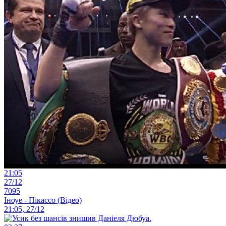
21:05
27/12
7095
Іноуе - Пікассо (Відео)
21:05, 27/12