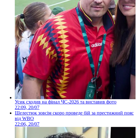
Усик сходив на фінал ЧС-2026 та виставив фото
22:09, 20/07
Шелестюк зовсім скоро проведе бій за престижний пояс
від WBO
22:06, 20/07