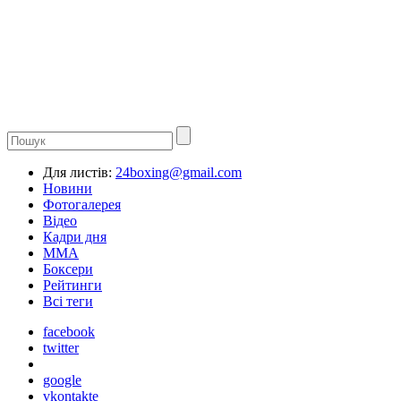
Для листів:
24boxing@gmail.com
Новини
Фотогалерея
Відео
Кадри дня
ММА
Боксери
Рейтинги
Всі теги
facebook
twitter
google
vkontakte