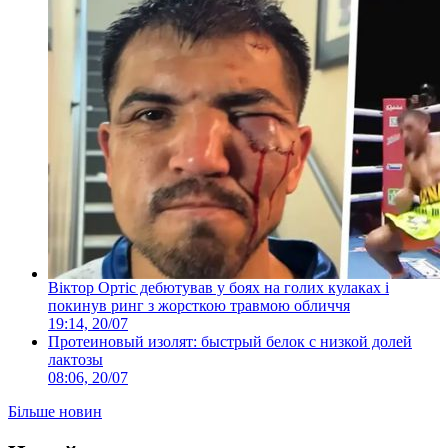
Віктор Ортіс дебютував у боях на голих кулаках і
покинув ринг з жорсткою травмою обличчя
19:14, 20/07
Протеиновый изолят: быстрый белок с низкой долей
лактозы
08:06, 20/07
Більше новин