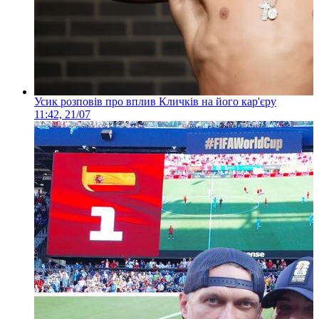
Усик розповів про вплив Кличків на його кар'єру
11:42, 21/07