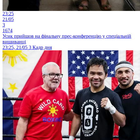
23:25
21/05
3
1674
Усик прийшов на фінальну прес-конференцію у спеціальній
вишиванці
23:25, 21/05
3
Кадр дня