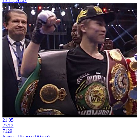
13:11, 26/07
21:05
27/12
7129
Іноуе - Пікассо (Відео)