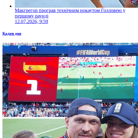
Макгрегор програв технічним нокаутом Голловею у
першому раунді
12.07.2026, 9:59
Кадри дня