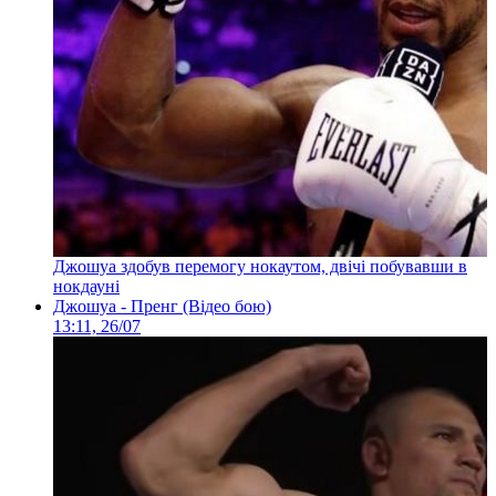
Джошуа здобув перемогу нокаутом, двічі побувавши в
нокдауні
Джошуа - Пренг (Відео бою)
13:11, 26/07