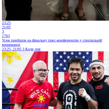
23:25
21/05
3
1703
Усик прийшов на фінальну прес-конференцію у спеціальній
вишиванці
23:25, 21/05
3
Кадр дня