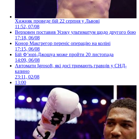
Хижняк проведе бій 22 серпня у Львові
11:52, 07/08
Верховен поставив Усику ультиматум щодо другого бою
17:18, 06/08
Конор Макгрегор переніс операцію на коліні
17:15, 06/08
Бій Ф’юрі-Джошуа може пройти 20 листопада
14:09, 06/08
Автомати Igrosoft, які досі тримають гравців у СНД-
казино
23:11, 02/08
13:00