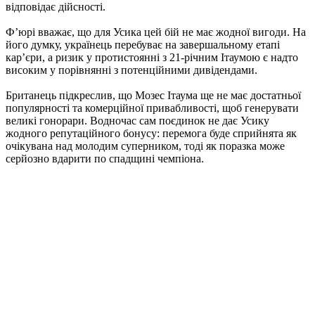
відповідає дійсності.
Ф’юрі вважає, що для Усика цей бій не має жодної вигоди. На
його думку, українець перебуває на завершальному етапі
кар’єри, а ризик у протистоянні з 21-річним Ітаумою є надто
високим у порівнянні з потенційними дивідендами.
Британець підкреслив, що Мозес Ітаума ще не має достатньої
популярності та комерційної привабливості, щоб генерувати
великі гонорари. Водночас сам поєдинок не дає Усику
жодного репутаційного бонусу: перемога буде сприйнята як
очікувана над молодим суперником, тоді як поразка може
серйозно вдарити по спадщині чемпіона.