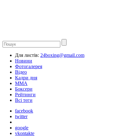
Для листів:
24boxing@gmail.com
Новини
Фотогалерея
Відео
Кадри дня
ММА
Боксери
Рейтинги
Всі теги
facebook
twitter
google
vkontakte