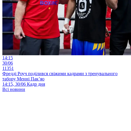
14:15
30/06
11351
Фредді Роуч поділився свіжими кадрами з тренувального
табору Менні Пак’яо
14:15, 30/06
Кадр дня
Всі новини