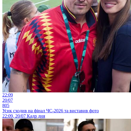
22:09
20/07
805
Усик сходив на фінал ЧС-2026 та виставив фото
22:09, 20/07
Кадр дня