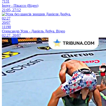
7131
Іноуе - Пікассо (Відео)
21:05, 27/12
02:27
20/07
11190
Олександр Усик - Даніель Дебуа. Відео
02:27, 20/07