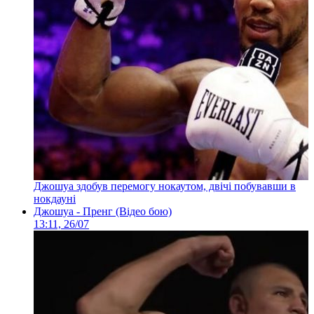
Джошуа здобув перемогу нокаутом, двічі побувавши в
нокдауні
Джошуа - Пренг (Відео бою)
13:11, 26/07