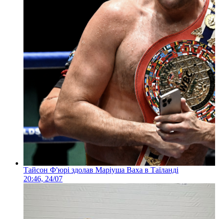
Тайсон Ф'юрі здолав Маріуша Ваха в Таїланді
20:46, 24/07