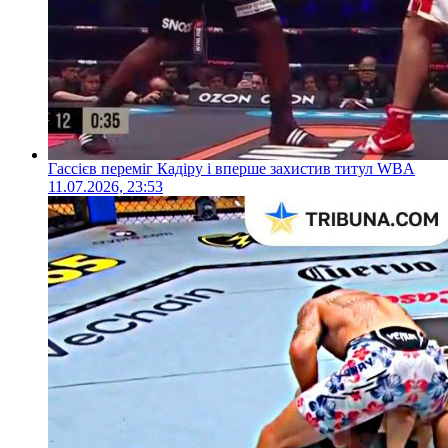
Гассієв переміг Кадіру і вперше захистив титул WBA
11.07.2026, 23:53