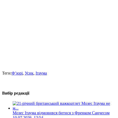
Теги:
Ф’юрі
,
Усик
,
Ітаума
Вибір редакції
Мозес Ітаума відмовився битися з Френком Санчесом
10.07.2026, 12:54