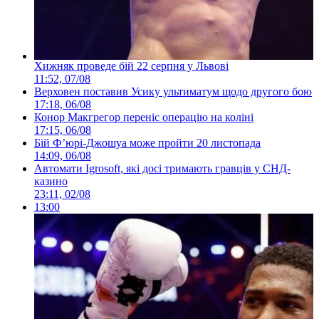
Хижняк проведе бій 22 серпня у Львові
11:52, 07/08
Верховен поставив Усику ультиматум щодо другого бою
17:18, 06/08
Конор Макгрегор переніс операцію на коліні
17:15, 06/08
Бій Ф’юрі-Джошуа може пройти 20 листопада
14:09, 06/08
Автомати Igrosoft, які досі тримають гравців у СНД-
казино
23:11, 02/08
13:00