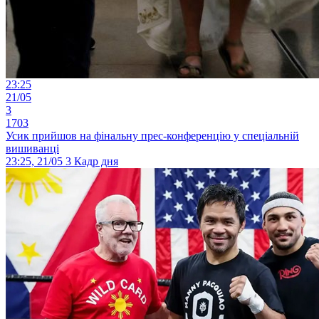
23:25
21/05
3
1703
Усик прийшов на фінальну прес-конференцію у спеціальній
вишиванці
23:25, 21/05
3
Кадр дня