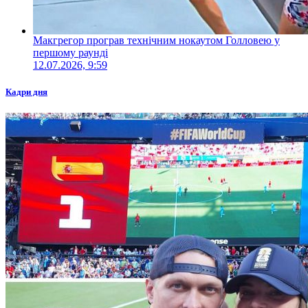
Макгрегор програв технічним нокаутом Голловею у
першому раунді
12.07.2026, 9:59
Кадри дня