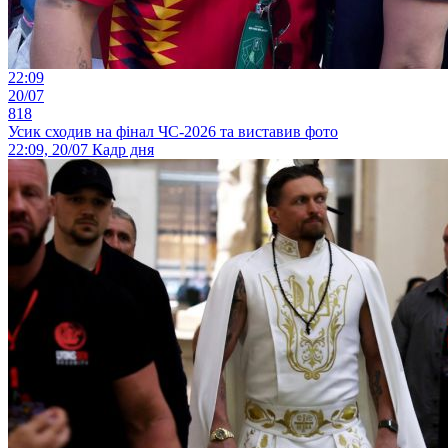
22:09
20/07
818
Усик сходив на фінал ЧС-2026 та виставив фото
22:09, 20/07
Кадр дня