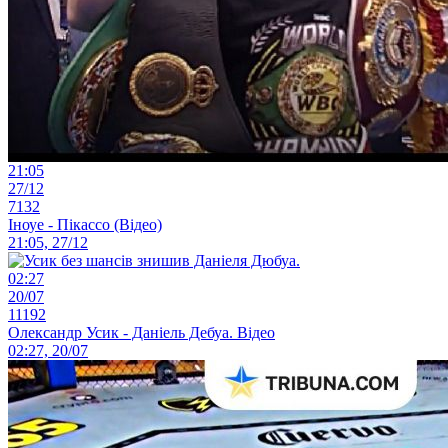
21:05
27/12
7132
Іноуе - Пікассо (Відео)
21:05, 27/12
02:27
20/07
11192
Олександр Усик - Даніель Дебуа. Відео
02:27, 20/07