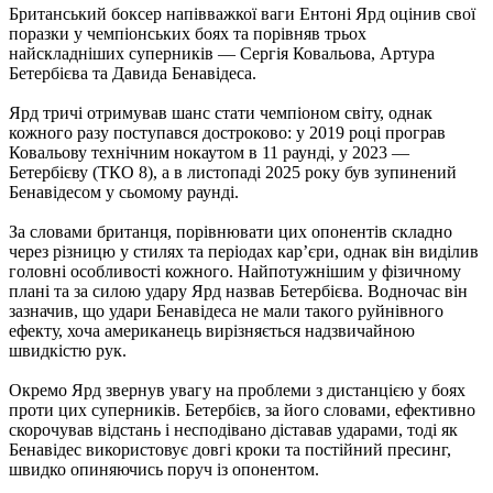
Британський боксер напівважкої ваги Ентоні Ярд оцінив свої
поразки у чемпіонських боях та порівняв трьох
найскладніших суперників — Сергія Ковальова, Артура
Бетербієва та Давида Бенавідеса.
Ярд тричі отримував шанс стати чемпіоном світу, однак
кожного разу поступався достроково: у 2019 році програв
Ковальову технічним нокаутом в 11 раунді, у 2023 —
Бетербієву (ТКО 8), а в листопаді 2025 року був зупинений
Бенавідесом у сьомому раунді.
За словами британця, порівнювати цих опонентів складно
через різницю у стилях та періодах кар’єри, однак він виділив
головні особливості кожного. Найпотужнішим у фізичному
плані та за силою удару Ярд назвав Бетербієва. Водночас він
зазначив, що удари Бенавідеса не мали такого руйнівного
ефекту, хоча американець вирізняється надзвичайною
швидкістю рук.
Окремо Ярд звернув увагу на проблеми з дистанцією у боях
проти цих суперників. Бетербієв, за його словами, ефективно
скорочував відстань і несподівано діставав ударами, тоді як
Бенавідес використовує довгі кроки та постійний пресинг,
швидко опиняючись поруч із опонентом.