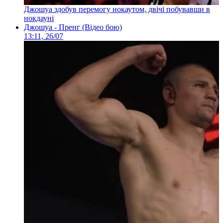
Джошуа здобув перемогу нокаутом, двічі побувавши в
нокдауні
Джошуа - Пренг (Відео бою)
13:11, 26/07