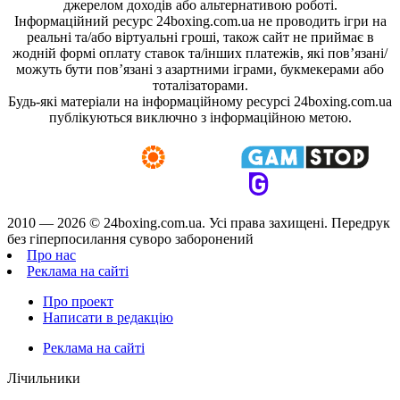
джерелом доходів або альтернативою роботі.
Інформаційний ресурс 24boxing.com.ua не проводить ігри на
реальні та/або віртуальні гроші, також сайт не приймає в
жодній формі оплату ставок та/інших платежів, які пов’язані/
можуть бути пов’язані з азартними іграми, букмекерами або
тоталізаторами.
Будь-які матеріали на інформаційному ресурсі 24boxing.com.ua
публікуються виключно з інформаційною метою.
2010 — 2026 ©
24boxing.com.ua.
Усi права захищенi. Передрук
без гіперпосилання суворо заборонений
Про нас
Реклама на сайті
Про проект
Написати в редакцію
Реклама на сайті
Лічильники