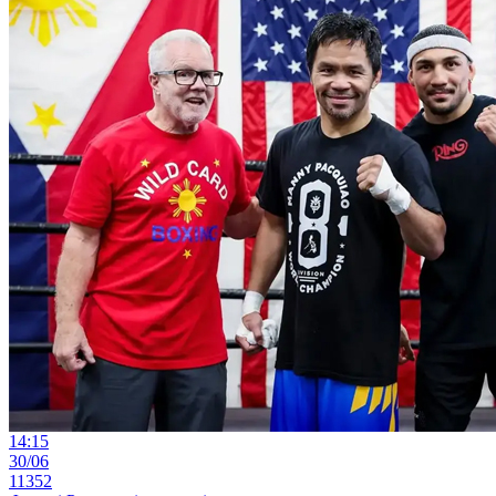
14:15
30/06
11352