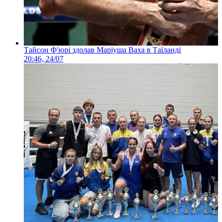
Тайсон Ф'юрі здолав Маріуша Ваха в Таїланді
20:46, 24/07