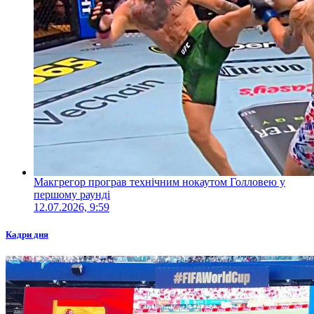
Макгрегор програв технічним нокаутом Голловею у
першому раунді
12.07.2026, 9:59
Кадри дня