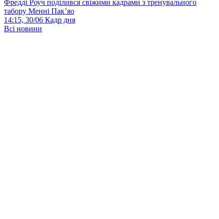
Фредді Роуч поділився свіжими кадрами з тренувального
табору Менні Пак’яо
14:15, 30/06
Кадр дня
Всі новини