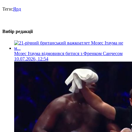
Теги:
Ярд
Вибір редакції
Мозес Ітаума відмовився битися з Френком Санчесом
10.07.2026, 12:54