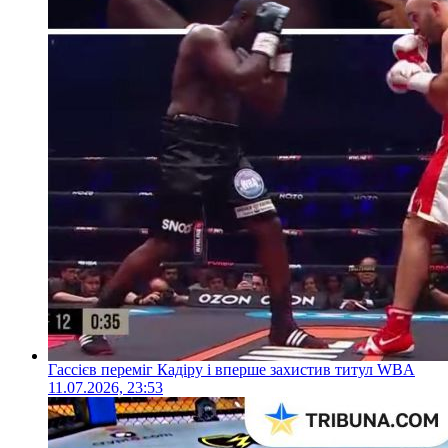
Гассієв переміг Кадіру і вперше захистив титул WBA
11.07.2026, 23:53