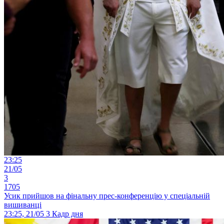
23:25
21/05
3
1705
Усик прийшов на фінальну прес-конференцію у спеціальній
вишиванці
23:25, 21/05
3
Кадр дня