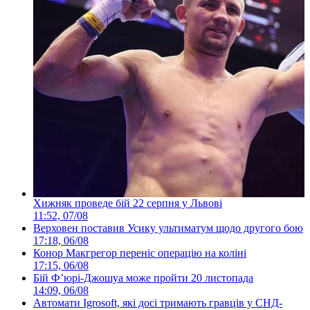
Хижняк проведе бій 22 серпня у Львові
11:52, 07/08
Верховен поставив Усику ультиматум щодо другого бою
17:18, 06/08
Конор Макгрегор переніс операцію на коліні
17:15, 06/08
Бій Ф’юрі-Джошуа може пройти 20 листопада
14:09, 06/08
Автомати Igrosoft, які досі тримають гравців у СНД-