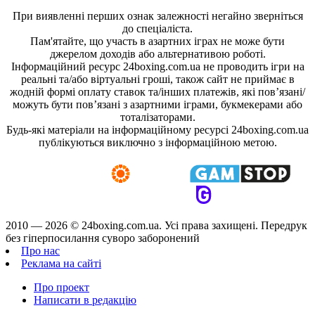
При виявленні перших ознак залежності негайно зверніться
до спеціаліста.
Пам'ятайте, що участь в азартних іграх не може бути
джерелом доходів або альтернативою роботі.
Інформаційний ресурс 24boxing.com.ua не проводить ігри на
реальні та/або віртуальні гроші, також сайт не приймає в
жодній формі оплату ставок та/інших платежів, які пов’язані/
можуть бути пов’язані з азартними іграми, букмекерами або
тоталізаторами.
Будь-які матеріали на інформаційному ресурсі 24boxing.com.ua
публікуються виключно з інформаційною метою.
2010 — 2026 ©
24boxing.com.ua.
Усi права захищенi. Передрук
без гіперпосилання суворо заборонений
Про нас
Реклама на сайті
Про проект
Написати в редакцію