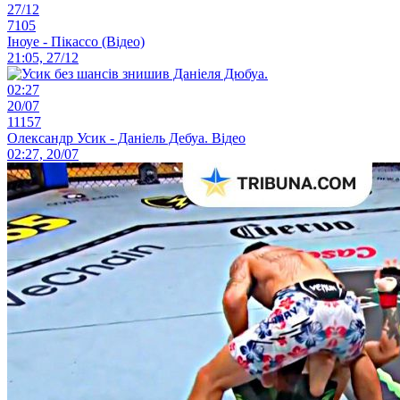
27/12
7105
Іноуе - Пікассо (Відео)
21:05, 27/12
02:27
20/07
11157
Олександр Усик - Даніель Дебуа. Відео
02:27, 20/07