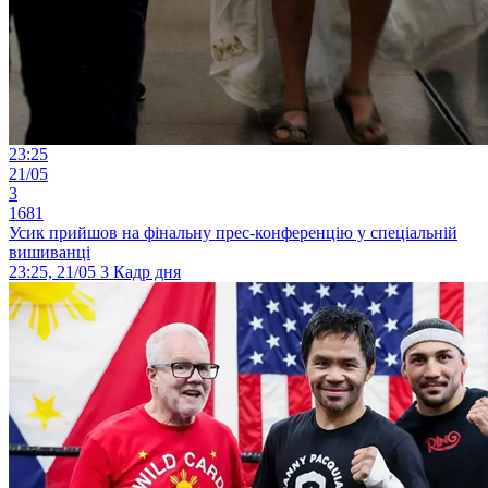
23:25
21/05
3
1681
Усик прийшов на фінальну прес-конференцію у спеціальній
вишиванці
23:25, 21/05
3
Кадр дня