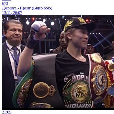
673
Джошуа - Пренг (Відео бою)
13:11, 26/07
21:05