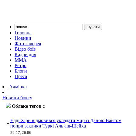
Головна
Новини
Фотогалерея
Відео боїв
Кадри дня
ММА
Ретро
Блоги
Преса
Адмінка
Новини боксу
Облако тегов ::
Аль аш-Шейх
Едді Хірн відмовився укладати мир із Даною Вайтом
»
попри заклики Туркі Аль аш-Шейха
22:17, 26.06