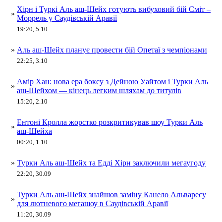
Хірн і Туркі Аль аш-Шейх готують вибуховий бій Сміт –
»
Моррель у Саудівській Аравії
19:20, 5.10
»
Аль аш-Шейх планує провести бій Опетаї з чемпіонами
22:25, 3.10
Амір Хан: нова ера боксу з Дейною Уайтом і Турки Аль
»
аш-Шейхом — кінець легким шляхам до титулів
15:20, 2.10
Ентоні Кролла жорстко розкритикував шоу Турки Аль
»
аш-Шейха
00:20, 1.10
»
Турки Аль аш-Шейх та Едді Хірн заключили мегаугоду
22:20, 30.09
Турки Аль аш-Шейх знайшов заміну Канело Альваресу
»
для лютневого мегашоу в Саудівській Аравії
11:20, 30.09