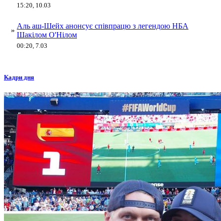
15:20, 10.03
Аль аш-Шейх анонсує співпрацю з легендою НБА
»
Шакілом О'Нілом
00:20, 7.03
Кадри дня