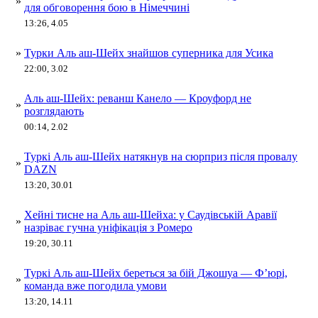
»
для обговорення бою в Німеччині
13:26, 4.05
»
Турки Аль аш-Шейх знайшов суперника для Усика
22:00, 3.02
Аль аш-Шейх: реванш Канело — Кроуфорд не
»
розглядають
00:14, 2.02
Туркі Аль аш-Шейх натякнув на сюрприз після провалу
»
DAZN
13:20, 30.01
Хейні тисне на Аль аш-Шейха: у Саудівській Аравії
»
назріває гучна уніфікація з Ромеро
19:20, 30.11
Туркі Аль аш-Шейх береться за бій Джошуа — Ф’юрі,
»
команда вже погодила умови
13:20, 14.11