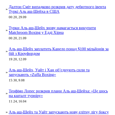
Далтон Сміт випадково розкрив дату дебютного івента
»
Туркі Аль аш-Шейха в США
00:20, 29.09
Турки Аль аш-Шейх знову намагається викупити
»
Matchroom Boxing у Едді Хірна
00:20, 21.09
Аль аш-Шейх заплатить Канело понад $100 мільйонів за
»
бій з Кроуфордом
19:20, 12.09
Аль аш-Шейх, Уайт і Хан об’єднують сили та
»
запускають «Zuffa Boxing»
15:30, 9.08
Теофімо Лопес розкрив плани Аль аш-Шейха: «Це щось
»
на кшталт турніру»
11:24, 16.04
»
Аль аш-Шейх та Уайт запускають нову елітну лігу боксу