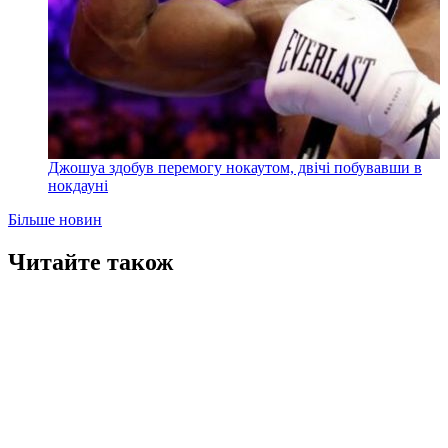
Джошуа здобув перемогу нокаутом, двічі побувавши в
нокдауні
Більше новин
Читайте також