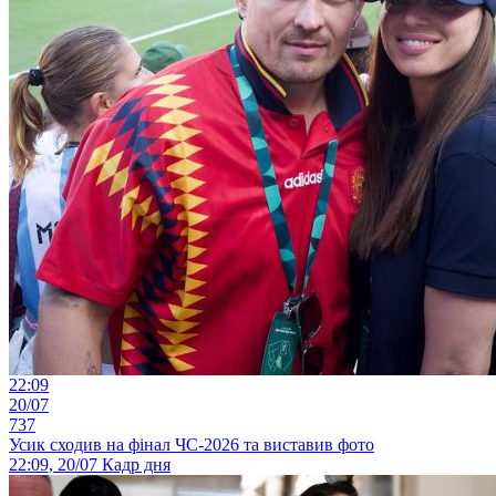
22:09
20/07
737
Усик сходив на фінал ЧС-2026 та виставив фото
22:09, 20/07
Кадр дня