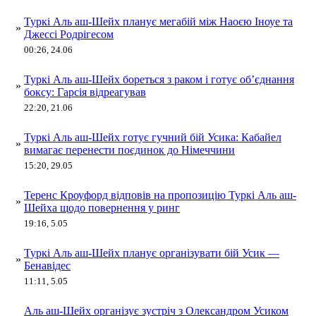
Туркі Аль аш-Шейх планує мегабій між Наоєю Іноуе та
»
Джессі Родрігесом
00:26, 24.06
Туркі Аль аш-Шейх бореться з раком і готує об’єднання
»
боксу: Гарсія відреагував
22:20, 21.06
Туркі Аль аш-Шейх готує гучний бій Усика: Кабайел
»
вимагає перенести поєдинок до Німеччини
15:20, 29.05
Теренс Кроуфорд відповів на пропозицію Туркі Аль аш-
»
Шейха щодо повернення у ринг
19:16, 5.05
Туркі Аль аш-Шейх планує організувати бій Усик —
»
Бенавідес
11:11, 5.05
Аль аш-Шейх організує зустріч з Олександром Усиком