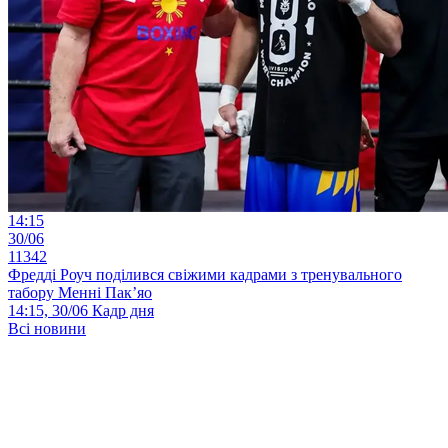
14:15
30/06
11342
Фредді Роуч поділився свіжими кадрами з тренувального
табору Менні Пак’яо
14:15, 30/06
Кадр дня
Всі новини