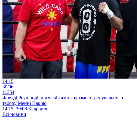
14:15
30/06
11354
Фредді Роуч поділився свіжими кадрами з тренувального
табору Менні Пак’яо
14:15, 30/06
Кадр дня
Всі новини