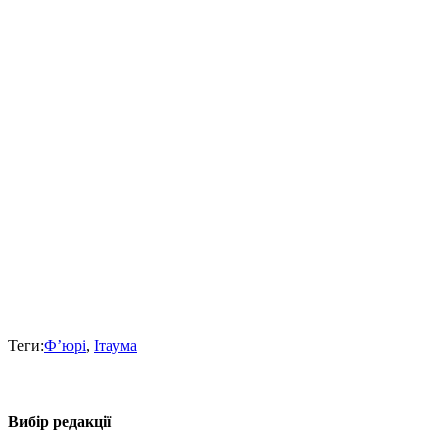
Теги:
Ф’юрі
,
Ітаума
Вибір редакції