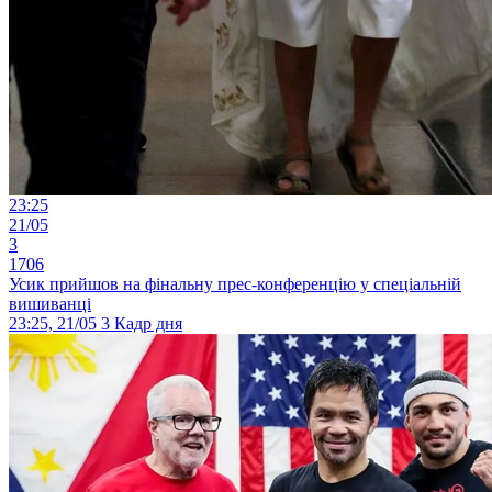
23:25
21/05
3
1706
Усик прийшов на фінальну прес-конференцію у спеціальній
вишиванці
23:25, 21/05
3
Кадр дня