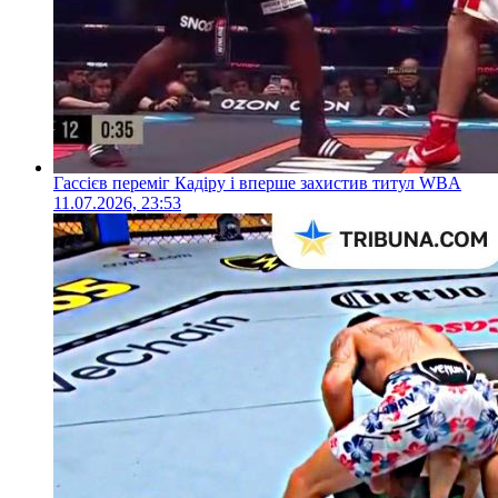
Гассієв переміг Кадіру і вперше захистив титул WBA
11.07.2026, 23:53