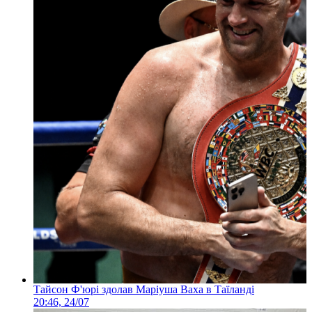
Тайсон Ф'юрі здолав Маріуша Ваха в Таїланді
20:46, 24/07