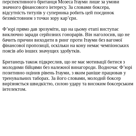
перспективного британця Мозеса Ітауми лише за умови
значного фінансового інтересу. За словами боксера,
відсутність титулів у суперника робить цей поєдинок
беззмістовним з точки зору кар’єри.
Ф’юрі прямо дав зрозуміти, що на цьому етапі виступає
виключно заради серйозних гонорарів. Він наголосив, що не
бачить причин виходити в ринг проти Ітауми без вагомої
фінансової пропозиції, оскільки на кону немає чемпіонських
поясів або інших значущих здобутків.
Британець також підкреслив, що не має мотивації битися з
молодими бійцями без належної винагороди. Водночас Ф’юрі
позитивно оцінив рівень Ітауми, з яким раніше працював у
тренувальних таборах. За його словами, молодий боксер
вирізняється швидкістю, силою удару та високим боксерським
інтелектом.