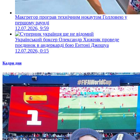
Макгрегор програв технічним нокаутом Голловею у
першому раунді
12.07.2026, 9:59
Український боксер Олександр Хижняк проведе
поєдинок в андеркарді бою Ентоні Джошуа
12.07.2026, 0:15
Кадри дня