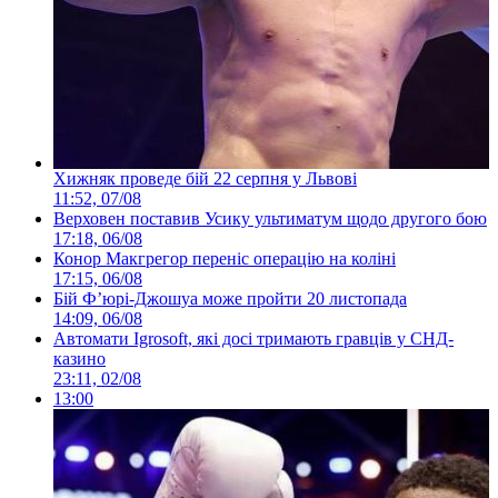
Хижняк проведе бій 22 серпня у Львові
11:52, 07/08
Верховен поставив Усику ультиматум щодо другого бою
17:18, 06/08
Конор Макгрегор переніс операцію на коліні
17:15, 06/08
Бій Ф’юрі-Джошуа може пройти 20 листопада
14:09, 06/08
Автомати Igrosoft, які досі тримають гравців у СНД-
казино
23:11, 02/08
13:00