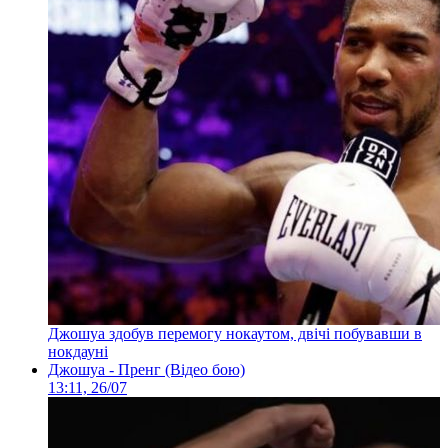
Джошуа здобув перемогу нокаутом, двічі побувавши в
нокдауні
Джошуа - Пренг (Відео бою)
13:11, 26/07