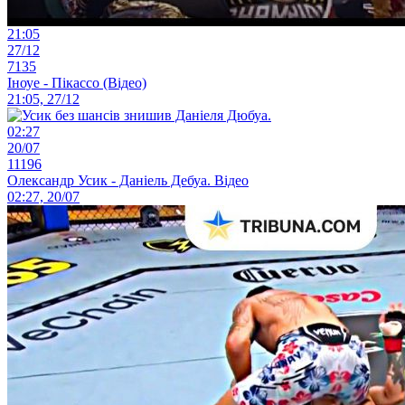
21:05
27/12
7135
Іноуе - Пікассо (Відео)
21:05, 27/12
02:27
20/07
11196
Олександр Усик - Даніель Дебуа. Відео
02:27, 20/07