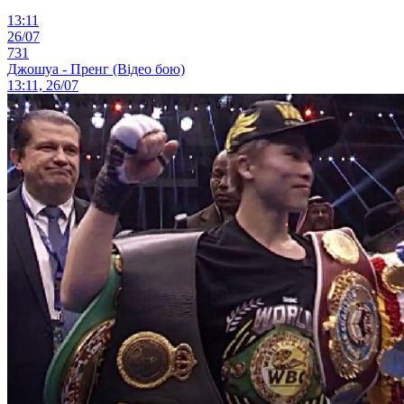
13:11
26/07
731
Джошуа - Пренг (Відео бою)
13:11, 26/07