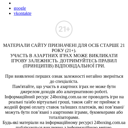
google
vkontakte
МАТЕРІАЛИ САЙТУ ПРИЗНАЧЕНІ ДЛЯ ОСІБ СТАРШЕ 21
РОКУ (21+).
УЧАСТЬ В АЗАРТНИХ ІГРАХ МОЖЕ ВИКЛИКАТИ
ІГРОВУ ЗАЛЕЖНІСТЬ. ДОТРИМУЙТЕСЬ ПРАВИЛ
(ПРИНЦИПІВ) ВІДПОВІДАЛЬНОЇ ГРИ.
При виявленні перших ознак залежності негайно зверніться
до спеціаліста.
Пам'ятайте, що участь в азартних іграх не може бути
джерелом доходів або альтернативою роботі.
Інформаційний ресурс 24boxing.com.ua не проводить ігри на
реальні та/або віртуальні гроші, також сайт не приймає в
жодній формі оплату ставок та/інших платежів, які пов’язані/
можуть бути пов’язані з азартними іграми, букмекерами або
тоталізаторами.
Будь-які матеріали на інформаційному ресурсі 24boxing.com.ua
публікуються виключно з інформаційною метою.