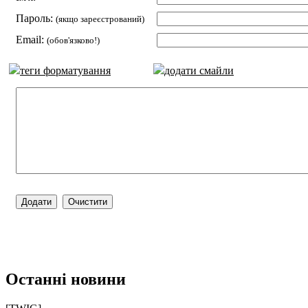
Пароль:
(якщо зареєстрований)
Email:
(обов'язково!)
теги форматування
додати смайли
Останні новини