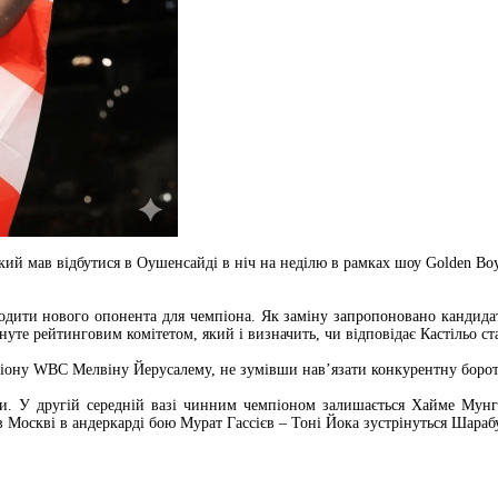
який мав відбутися в Оушенсайді в ніч на неділю в рамках шоу Golden B
ити нового опонента для чемпіона. Як заміну запропоновано кандидату
нуте рейтинговим комітетом, який і визначить, чи відповідає Кастільо ст
піону WBC Мелвіну Йерусалему, не зумівши нав’язати конкурентну борот
и. У другій середній вазі чинним чемпіоном залишається Хайме Мунг
 Москві в андеркарді бою Мурат Гассієв – Тоні Йока зустрінуться Шарабу