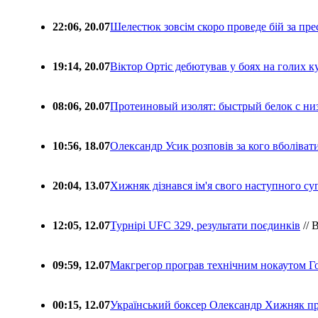
22:06, 20.07
Шелестюк зовсім скоро проведе бій за п
19:14, 20.07
Віктор Ортіс дебютував у боях на голих 
08:06, 20.07
Протеиновый изолят: быстрый белок с ни
10:56, 18.07
Олександр Усик розповів за кого вболіва
20:04, 13.07
Хижняк дізнався ім'я свого наступного с
12:05, 12.07
Турнірі UFC 329, результати поєдинків
// 
09:59, 12.07
Макгрегор програв технічним нокаутом Г
00:15, 12.07
Український боксер Олександр Хижняк пр