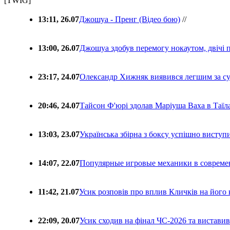
[TWIG]
13:11, 26.07
Джошуа - Пренг (Відео бою)
//
13:00, 26.07
Джошуа здобув перемогу нокаутом, двічі 
23:17, 24.07
Олександр Хижняк виявився легшим за с
20:46, 24.07
Тайсон Ф'юрі здолав Маріуша Ваха в Таїл
13:03, 23.07
Українська збірна з боксу успішно виступ
14:07, 22.07
Популярные игровые механики в совреме
11:42, 21.07
Усик розповів про вплив Кличків на його 
22:09, 20.07
Усик сходив на фінал ЧС-2026 та вистави