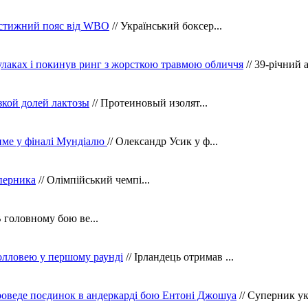
рестижний пояс від WBO
// Український боксер...
кулаках і покинув ринг з жорсткою травмою обличчя
// 39-річний 
зкой долей лактозы
// Протеиновый изолят...
тиме у фіналі Мундіалю
// Олександр Усик у ф...
уперника
// Олімпійський чемпі...
В головному бою ве...
олловею у першому раунді
// Ірландець отримав ...
оведе поєдинок в андеркарді бою Ентоні Джошуа
// Суперник укр