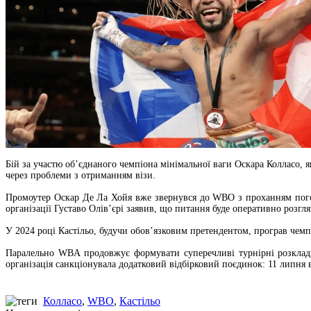
Бій за участю об’єднаного чемпіона мінімальної ваги Оскара Колласо, 
через проблеми з отриманням візи.
Промоутер Оскар Де Ла Хойя вже звернувся до WBO з проханням погод
організації Густаво Олів’єрі заявив, що питання буде оперативно розгля
У 2024 році Кастільо, будучи обов’язковим претендентом, програв чем
Паралельно WBA продовжує формувати суперечливі турнірні розклад
організація санкціонувала додатковий відбірковий поєдинок: 11 липня в
Колласо
,
WBO
,
Кастільо