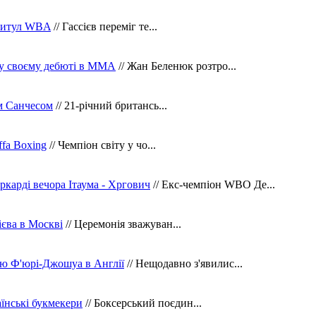
 титул WBA
// Гассієв переміг те...
 у своєму дебюті в ММА
// Жан Беленюк розтро...
м Санчесом
// 21-річний британсь...
fa Boxing
// Чемпіон світу у чо...
ркарді вечора Ітаума - Хргович
// Екс-чемпіон WBO Де...
сієва в Москві
// Церемонія зважуван...
ю Ф'юрі-Джошуа в Англії
// Нещодавно з'явилис...
їнські букмекери
// Боксерський поєдин...