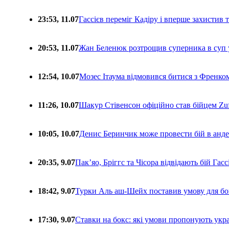
23:53, 11.07
Гассієв переміг Кадіру і вперше захистив
20:53, 11.07
Жан Беленюк розтрощив суперника в суп
12:54, 10.07
Мозес Ітаума відмовився битися з Френко
11:26, 10.07
Шакур Стівенсон офіційно став бійцем Zuf
10:05, 10.07
Денис Беринчик може провести бій в анде
20:35, 9.07
Пакʼяо, Бріггс та Чісора відвідають бій Гас
18:42, 9.07
Турки Аль аш-Шейх поставив умову для бо
17:30, 9.07
Ставки на бокс: які умови пропонують укра