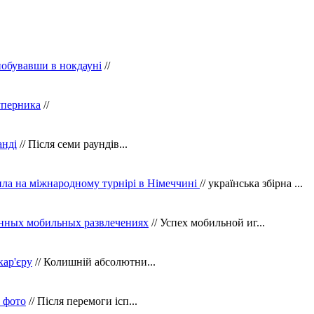
побувавши в нокдауні
//
уперника
//
анді
// Після семи раундів...
ила на міжнародному турнірі в Німеччині
// українська збірна ...
нных мобильных развлечениях
// Успех мобильной иг...
кар'єру
// Колишній абсолютни...
в фото
// Після перемоги ісп...