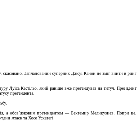
oy, скасовано. Запланований суперник Джоуї Каной не зміг вийти в ринг
ру Луїса Кастільо, який раніше вже претендував на титул. Президент
атусу претендента.
ьбу.
ія, а обов’язковим претендентом — Бектемир Меликузиєв. Попри це,
тдин Атаєв та Хосе Ускатегі.