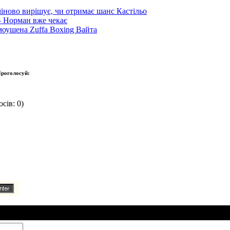
іново вирішує, чи отримає шанс Кастільо
— Норман вже чекає
оушена Zuffa Boxing Вайта
роголосуй:
сів: 0)