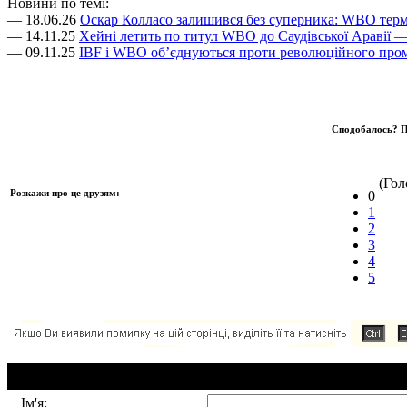
Новини по темі:
— 18.06.26
Оскар Колласо залишився без суперника: WBO терм
— 14.11.25
Хейні летить по титул WBO до Саудівської Аравії 
— 09.11.25
IBF і WBO об’єднуються проти революційного пром
Сподобалось? П
(Голо
Розкажи про це друзям:
0
1
2
3
4
5
Додавання коментаря:
Ім'я: