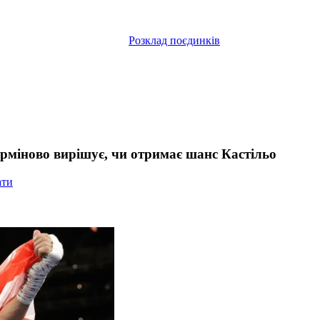
Розклад поєдинків
рміново вирішує, чи отримає шанс Кастільо
ати