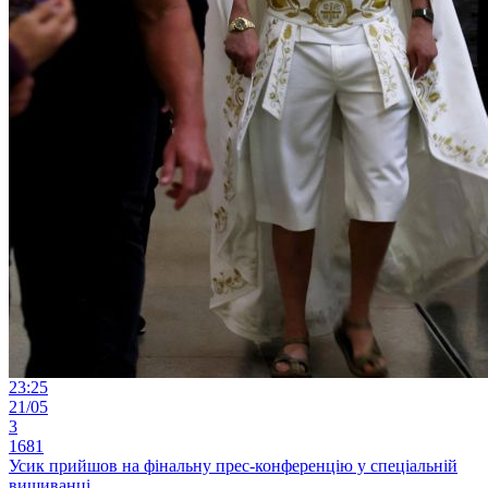
23:25
21/05
3
1681
Усик прийшов на фінальну прес-конференцію у спеціальній
вишиванці