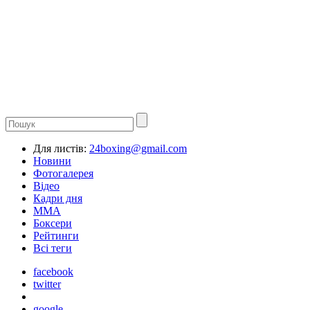
Для листів:
24boxing@gmail.com
Новини
Фотогалерея
Відео
Кадри дня
ММА
Боксери
Рейтинги
Всі теги
facebook
twitter
google