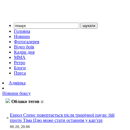
Головна
Новини
Фотогалерея
Відео боїв
Кадри дня
ММА
Ретро
Блоги
Преса
Адмінка
Новини боксу
Облако тегов ::
Цзю
Еррол Спенс повертається після трирічної паузи: бій
»
проти Тіма Цзю може стати останнім у кар’єрі
00:20, 20.06