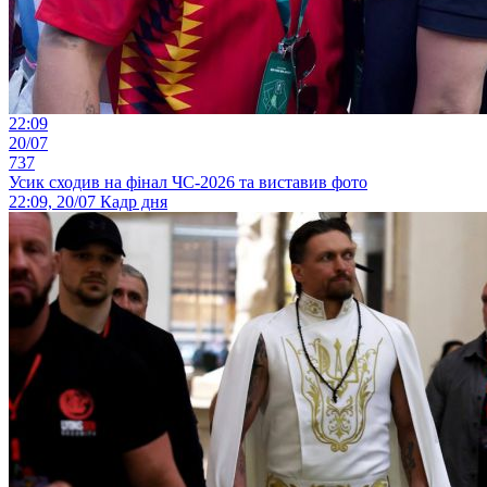
22:09
20/07
737
Усик сходив на фінал ЧС-2026 та виставив фото
22:09, 20/07
Кадр дня