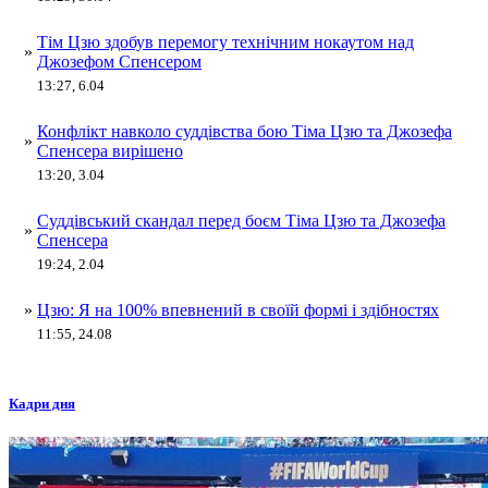
Тім Цзю здобув перемогу технічним нокаутом над
»
Джозефом Спенсером
13:27, 6.04
Конфлікт навколо суддівства бою Тіма Цзю та Джозефа
»
Спенсера вирішено
13:20, 3.04
Суддівський скандал перед боєм Тіма Цзю та Джозефа
»
Спенсера
19:24, 2.04
»
Цзю: Я на 100% впевнений в своїй формі і здібностях
11:55, 24.08
Кадри дня