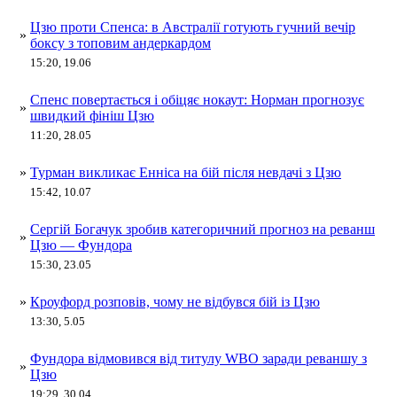
Цзю проти Спенса: в Австралії готують гучний вечір
»
боксу з топовим андеркардом
15:20, 19.06
Спенс повертається і обіцяє нокаут: Норман прогнозує
»
швидкий фініш Цзю
11:20, 28.05
»
Турман викликає Енніса на бій після невдачі з Цзю
15:42, 10.07
Сергій Богачук зробив категоричний прогноз на реванш
»
Цзю — Фундора
15:30, 23.05
»
Кроуфорд розповів, чому не відбувся бій із Цзю
13:30, 5.05
Фундора відмовився від титулу WBO заради реваншу з
»
Цзю
19:29, 30.04