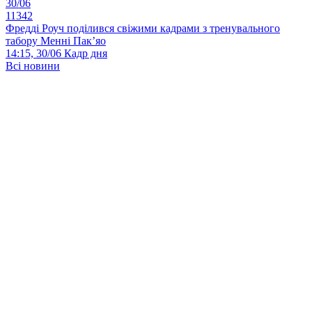
30/06
11342
Фредді Роуч поділився свіжими кадрами з тренувального
табору Менні Пак’яо
14:15, 30/06
Кадр дня
Всі новини