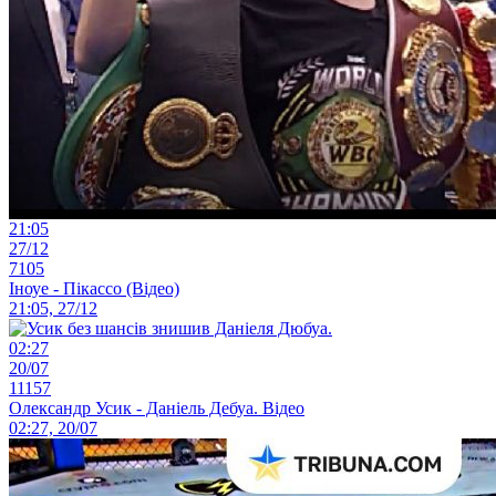
21:05
27/12
7105
Іноуе - Пікассо (Відео)
21:05, 27/12
02:27
20/07
11157
Олександр Усик - Даніель Дебуа. Відео
02:27, 20/07