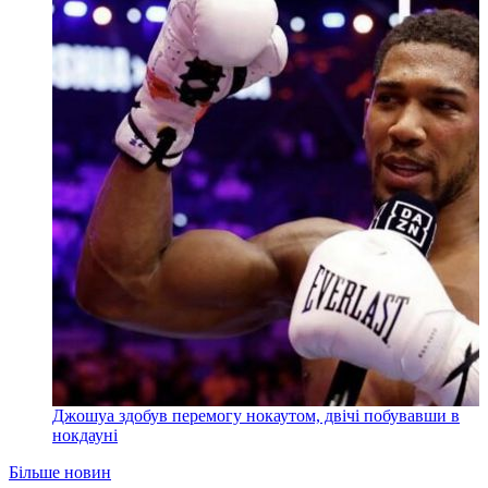
Джошуа здобув перемогу нокаутом, двічі побувавши в
нокдауні
Більше новин