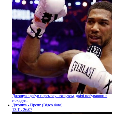
Джошуа здобув перемогу нокаутом, двічі побувавши в
нокдауні
Джошуа - Пренг (Відео бою)
13:11, 26/07