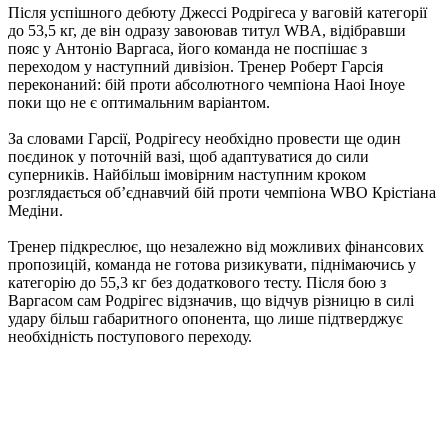
Після успішного дебюту Джессі Родрігеса у ваговій категорії
до 53,5 кг, де він одразу завоював титул WBA, відібравши
пояс у Антоніо Варгаса, його команда не поспішає з
переходом у наступний дивізіон. Тренер Роберт Гарсія
переконаний: бій проти абсолютного чемпіона Наоі Іноуе
поки що не є оптимальним варіантом.
За словами Гарсії, Родрігесу необхідно провести ще один
поєдинок у поточній вазі, щоб адаптуватися до сили
суперників. Найбільш імовірним наступним кроком
розглядається об’єднавчий бій проти чемпіона WBO Крістіана
Медіни.
Тренер підкреслює, що незалежно від можливих фінансових
пропозицій, команда не готова ризикувати, піднімаючись у
категорію до 55,3 кг без додаткового тесту. Після бою з
Варгасом сам Родрігес відзначив, що відчув різницю в силі
удару більш габаритного опонента, що лише підтверджує
необхідність поступового переходу.