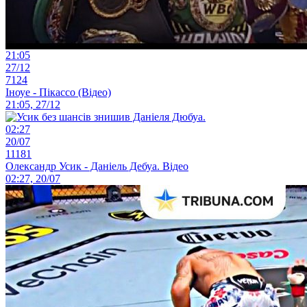
21:05
27/12
7124
Іноуе - Пікассо (Відео)
21:05, 27/12
02:27
20/07
11181
Олександр Усик - Даніель Дебуа. Відео
02:27, 20/07