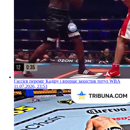
Гассієв переміг Кадіру і вперше захистив титул WBA
11.07.2026, 23:53