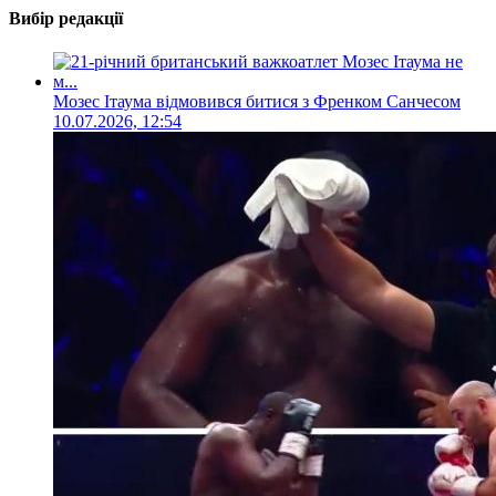
Вибір редакції
Мозес Ітаума відмовився битися з Френком Санчесом
10.07.2026, 12:54