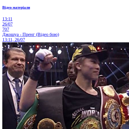
Відео матеріали
13:11
26/07
707
Джошуа - Пренг (Відео бою)
13:11, 26/07