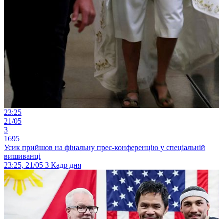
23:25
21/05
3
1695
Усик прийшов на фінальну прес-конференцію у спеціальній
вишиванці
23:25, 21/05
3
Кадр дня