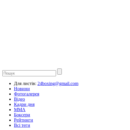
Для листів:
24boxing@gmail.com
Новини
Фотогалерея
Відео
Кадри дня
ММА
Боксери
Рейтинги
Всі теги