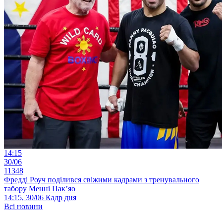
14:15
30/06
11348
Фредді Роуч поділився свіжими кадрами з тренувального
табору Менні Пак’яо
14:15, 30/06
Кадр дня
Всі новини