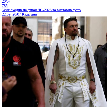
20/07
785
Усик сходив на фінал ЧС-2026 та виставив фото
22:09, 20/07
Кадр дня