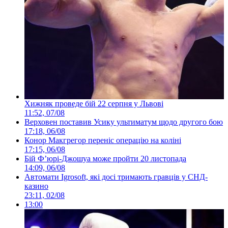
Хижняк проведе бій 22 серпня у Львові
11:52, 07/08
Верховен поставив Усику ультиматум щодо другого бою
17:18, 06/08
Конор Макгрегор переніс операцію на коліні
17:15, 06/08
Бій Ф’юрі-Джошуа може пройти 20 листопада
14:09, 06/08
Автомати Igrosoft, які досі тримають гравців у СНД-
казино
23:11, 02/08
13:00