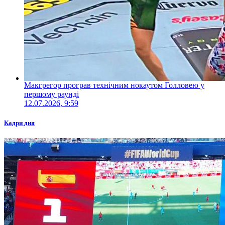
Макгрегор програв технічним нокаутом Голловею у
першому раунді
12.07.2026, 9:59
Кадри дня