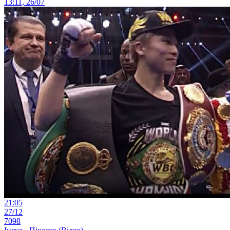
13:11, 26/07
21:05
27/12
7098