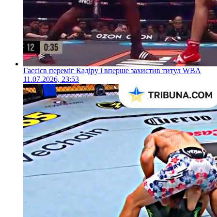
Гассієв переміг Кадіру і вперше захистив титул WBA
11.07.2026, 23:53