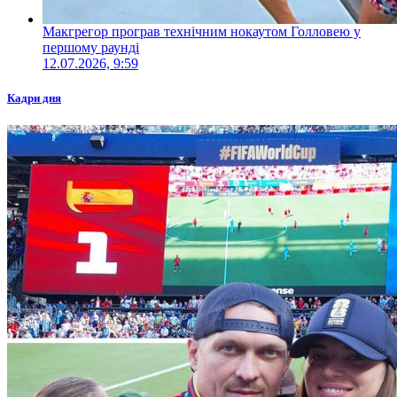
Макгрегор програв технічним нокаутом Голловею у
першому раунді
12.07.2026, 9:59
Кадри дня