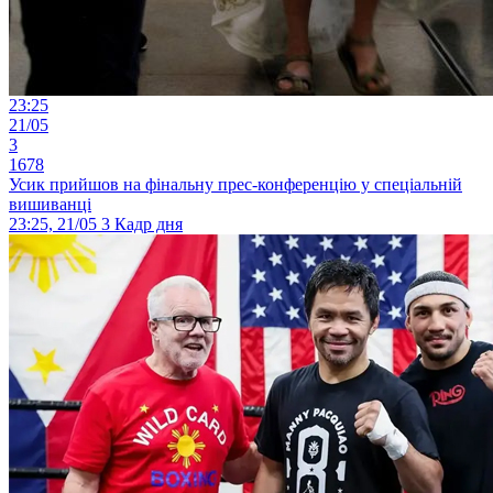
23:25
21/05
3
1678
Усик прийшов на фінальну прес-конференцію у спеціальній
вишиванці
23:25, 21/05
3
Кадр дня