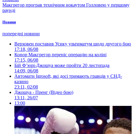
Макгрегор програв технічним нокаутом Голловею у першому
раунді
Новини
попередні новини
Верховен поставив Усику ультиматум щодо другого бою
17:18, 06/08
Конор Макгрегор переніс операцію на коліні
17:15, 06/08
Бій Ф’юрі-Джошуа може пройти 20 листопада
14:09, 06/08
Автомати Igrosoft, які досі тримають гравців у СНД-
казино
23:11, 02/08
Джошуа - Пренг (Відео бою)
13:11, 26/07
13:00