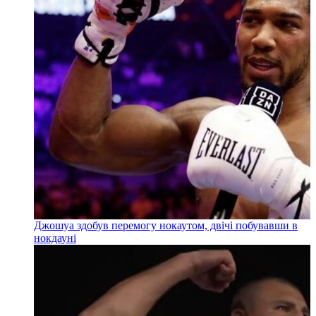
Джошуа здобув перемогу нокаутом, двічі побувавши в
нокдауні