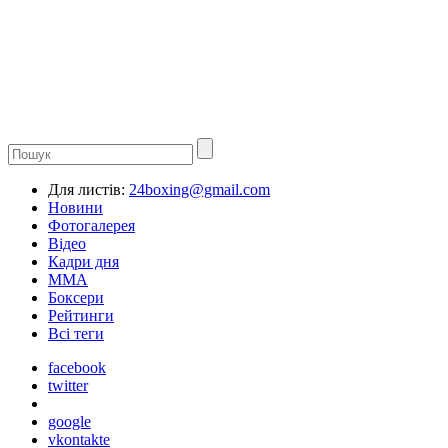
Для листів:
24boxing@gmail.com
Новини
Фотогалерея
Відео
Кадри дня
ММА
Боксери
Рейтинги
Всі теги
facebook
twitter
google
vkontakte