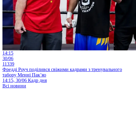
14:15
30/06
11339
Фредді Роуч поділився свіжими кадрами з тренувального
табору Менні Пак’яо
14:15, 30/06
Кадр дня
Всі новини