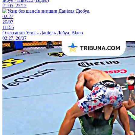
Іноуе - Пікассо (Відео)
21:05, 27/12
02:27
20/07
11155
Олександр Усик - Даніель Дебуа. Відео
02:27, 20/07