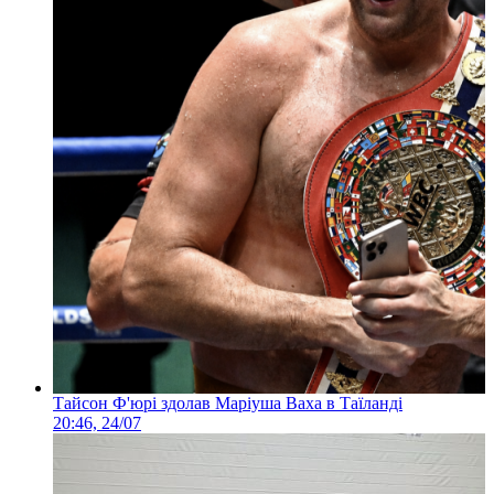
Тайсон Ф'юрі здолав Маріуша Ваха в Таїланді
20:46, 24/07