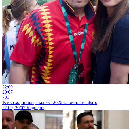
22:09
20/07
731
Усик сходив на фінал ЧС-2026 та виставив фото
22:09, 20/07
Кадр дня