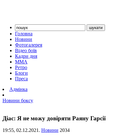
Головна
Новини
Фотогалерея
Відео боїв
Кадри дня
ММА
Ретро
Блоги
Преса
Адмінка
Новини боксу
Діас: Я не можу довіряти Раяну Гарсії
19:55,
02.12.2021.
Новини
2034