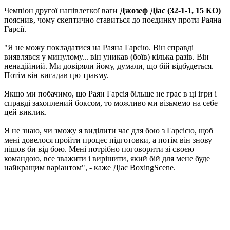
Чемпіон другої напівлегкої ваги
Джозеф Діас (32-1-1, 15 КО)
пояснив, чому скептично ставиться до поєдинку проти Раяна
Гарсії.
"Я не можу покладатися на Раяна Гарсію. Він справді
виявлявся у минулому... він уникав (боїв) кілька разів. Він
ненадійний. Ми довіряли йому, думали, що бій відбудеться.
Потім він вигадав цю травму.
Якщо ми побачимо, що Раян Гарсія більше не грає в ці ігри і
справді захоплений боксом, то можливо ми візьмемо на себе
цей виклик.
Я не знаю, чи зможу я виділити час для бою з Гарсією, щоб
мені довелося пройти процес підготовки, а потім він знову
пішов би від бою. Мені потрібно поговорити зі своєю
командою, все зважити і вирішити, який бій для мене буде
найкращим варіантом", - каже Діас BoxingScene.