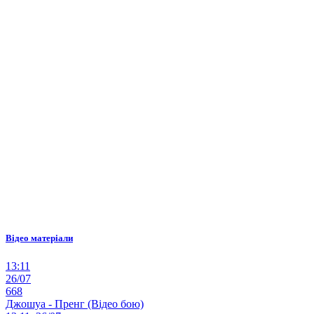
Відео матеріали
13:11
26/07
668
Джошуа - Пренг (Відео бою)