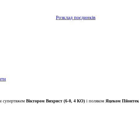
Розклад поєдинків
ати
им супертяжем
Віктором Вихрист (6-0, 4 КО)
і поляком
Яцеком Пйонтеко