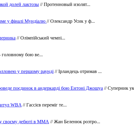
зкой долей лактозы
// Протеиновый изолят...
тиме у фіналі Мундіалю
// Олександр Усик у ф...
уперника
// Олімпійський чемпі...
В головному бою ве...
олловею у першому раунді
// Ірландець отримав ...
оведе поєдинок в андеркарді бою Ентоні Джошуа
// Суперник укр
 титул WBA
// Гассієв переміг те...
 у своєму дебюті в ММА
// Жан Беленюк розтро...