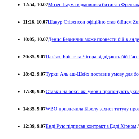
12:54, 10.07
Мозес Ітаума відмовився битися з Френко
11:26, 10.07
Шакур Стівенсон офіційно став бійцем Zuf
10:05, 10.07
Денис Беринчик може провести бій в анде
20:35, 9.07
Пакʼяо, Бріггс та Чісора відвідають бій Гас
18:42, 9.07
Турки Аль аш-Шейх поставив умову для бо
17:30, 9.07
Ставки на бокс: які умови пропонують укра
14:35, 9.07
WBO призначила Біволу захист титулу про
12:39, 9.07
Енді Руїс підписав контракт з Едді Хірном
/