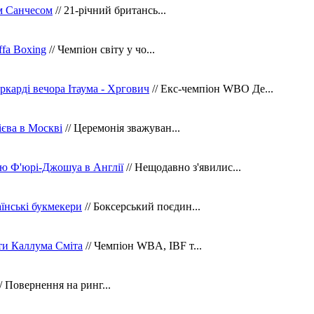
м Санчесом
// 21-річний британсь...
fa Boxing
// Чемпіон світу у чо...
ркарді вечора Ітаума - Хргович
// Екс-чемпіон WBO Де...
сієва в Москві
// Церемонія зважуван...
ю Ф'юрі-Джошуа в Англії
// Нещодавно з'явилис...
їнські букмекери
// Боксерський поєдин...
ти Каллума Сміта
// Чемпіон WBA, IBF т...
/ Повернення на ринг...