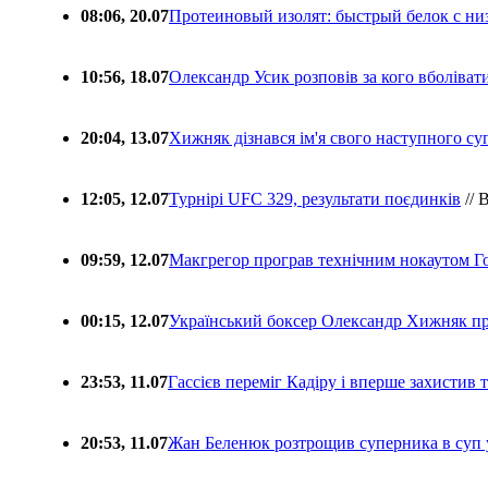
08:06, 20.07
Протеиновый изолят: быстрый белок с ни
10:56, 18.07
Олександр Усик розповів за кого вболіва
20:04, 13.07
Хижняк дізнався ім'я свого наступного с
12:05, 12.07
Турнірі UFC 329, результати поєдинків
// 
09:59, 12.07
Макгрегор програв технічним нокаутом Г
00:15, 12.07
Український боксер Олександр Хижняк пр
23:53, 11.07
Гассієв переміг Кадіру і вперше захистив
20:53, 11.07
Жан Беленюк розтрощив суперника в суп