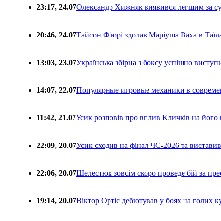
23:17, 24.07
Олександр Хижняк виявився легшим за с
20:46, 24.07
Тайсон Ф'юрі здолав Маріуша Ваха в Таїл
13:03, 23.07
Українська збірна з боксу успішно виступ
14:07, 22.07
Популярные игровые механики в совреме
11:42, 21.07
Усик розповів про вплив Кличків на його 
22:09, 20.07
Усик сходив на фінал ЧС-2026 та вистави
22:06, 20.07
Шелестюк зовсім скоро проведе бій за п
19:14, 20.07
Віктор Ортіс дебютував у боях на голих 