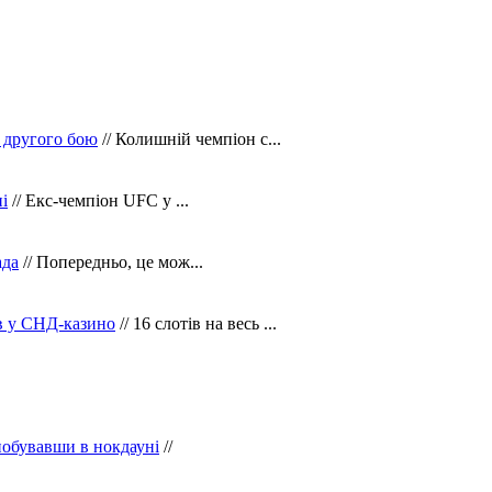
 другого бою
// Колишній чемпіон с...
і
// Екс-чемпіон UFC у ...
ада
// Попередньо, це мож...
ів у СНД-казино
// 16 слотів на весь ...
побувавши в нокдауні
//