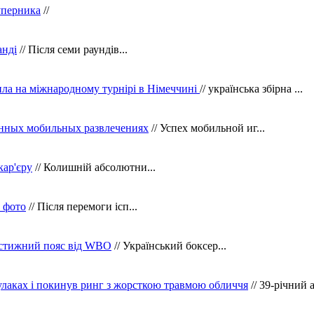
уперника
//
анді
// Після семи раундів...
ила на міжнародному турнірі в Німеччині
// українська збірна ...
нных мобильных развлечениях
// Успех мобильной иг...
кар'єру
// Колишній абсолютни...
в фото
// Після перемоги ісп...
рестижний пояс від WBO
// Український боксер...
кулаках і покинув ринг з жорсткою травмою обличчя
// 39-річний 