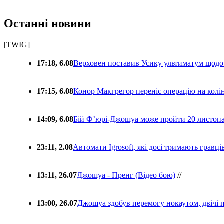
Останні новини
[TWIG]
17:18, 6.08
Верховен поставив Усику ультиматум щодо
17:15, 6.08
Конор Макгрегор переніс операцію на колін
14:09, 6.08
Бій Ф’юрі-Джошуа може пройти 20 листоп
23:11, 2.08
Автомати Igrosoft, які досі тримають гравц
13:11, 26.07
Джошуа - Пренг (Відео бою)
//
13:00, 26.07
Джошуа здобув перемогу нокаутом, двічі 