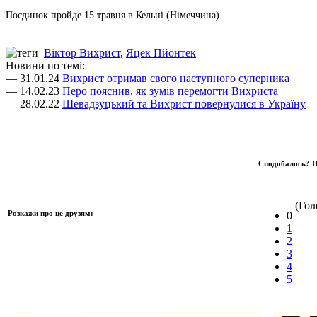
Поєдинок пройде 15 травня в Кельні (Німеччина).
Віктор Вихрист
,
Яцек Пйонтек
Новини по темі:
— 31.01.24
Вихрист отримав свого наступного суперника
— 14.02.23
Перо пояснив, як зумів перемогти Вихриста
— 28.02.22
Шевадзуцький та Вихрист повернулися в Україну
Сподобалось? П
(Голо
Розкажи про це друзям:
0
1
2
3
4
5