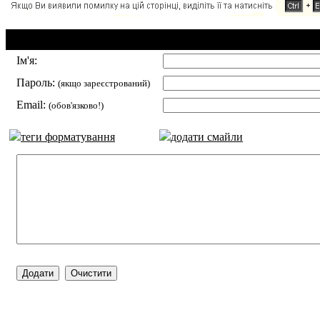
Додавання коментаря:
Ім'я:
Пароль:
(якщо зареєстрований)
Email:
(обов'язково!)
теги форматування
додати смайли