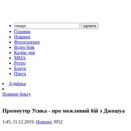
Головна
Новини
Фотогалерея
Відео боїв
Кадри дня
ММА
Ретро
Блоги
Преса
Адмінка
Новини боксу
Промоутер Усика - про можливий бій з Джошуа
1:45,
11.12.2019.
Новини
3952