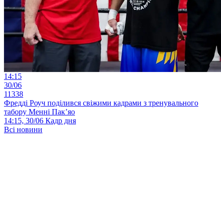
14:15
30/06
11338
Фредді Роуч поділився свіжими кадрами з тренувального
табору Менні Пак’яо
14:15, 30/06
Кадр дня
Всі новини