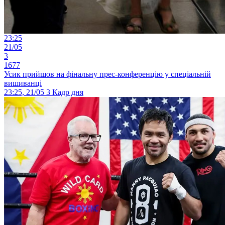
23:25
21/05
3
1677
Усик прийшов на фінальну прес-конференцію у спеціальній
вишиванці
23:25, 21/05
3
Кадр дня