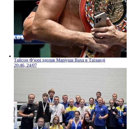
Тайсон Ф'юрі здолав Маріуша Ваха в Таїланді
20:46, 24/07