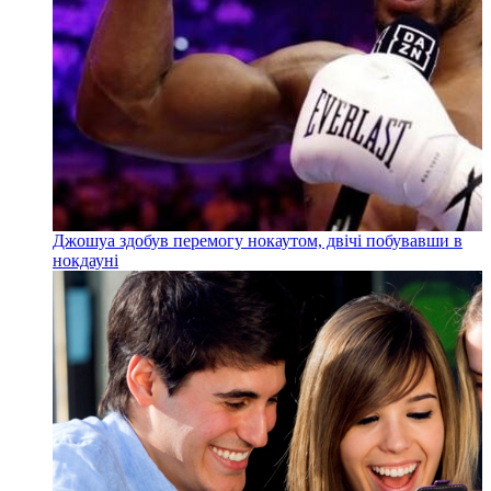
Джошуа здобув перемогу нокаутом, двічі побувавши в
нокдауні