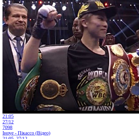
21:05
27/12
7098
Іноуе - Пікассо (Відео)
21:05, 27/12