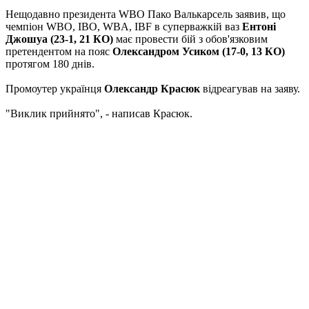
Нещодавно президента WBO Пако Валькарсель заявив, що
чемпіон WBO, IBO, WBA, IBF в суперважкій ваз
Ентоні
Джошуа (23-1, 21 КО)
має провести бій з обов'язковим
претендентом на пояс
Олександром Усиком (17-0, 13 КО)
протягом 180 днів.
Промоутер українця
Олександр Красюк
відреагував на заяву.
"Виклик прийнято", - написав Красюк.