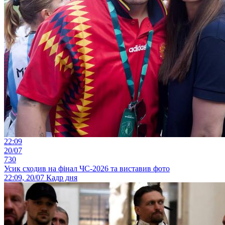
22:09
20/07
730
Усик сходив на фінал ЧС-2026 та виставив фото
22:09, 20/07
Кадр дня