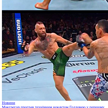
Новини
Макгрегор програв технічним нокаутом Голловею у першому