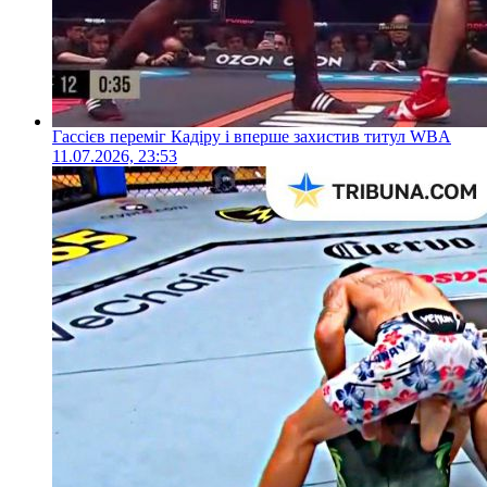
Гассієв переміг Кадіру і вперше захистив титул WBA
11.07.2026, 23:53