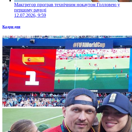
Макгрегор програв технічним нокаутом Голловею у
першому раунді
12.07.2026, 9:59
Кадри дня