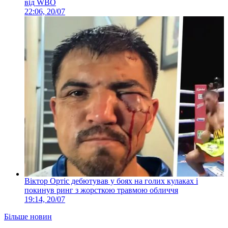
від WBO
22:06, 20/07
Віктор Ортіс дебютував у боях на голих кулаках і
покинув ринг з жорсткою травмою обличчя
19:14, 20/07
Більше новин