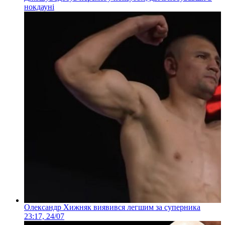
нокдауні
Олександр Хижняк виявився легшим за суперника
23:17, 24/07