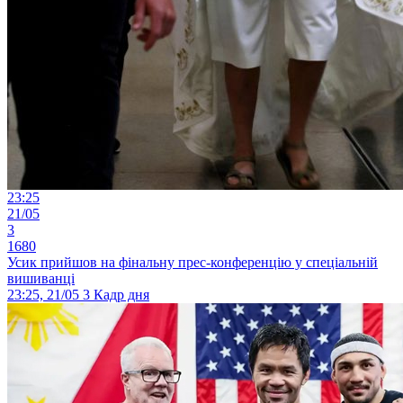
23:25
21/05
3
1680
Усик прийшов на фінальну прес-конференцію у спеціальній
вишиванці
23:25, 21/05
3
Кадр дня