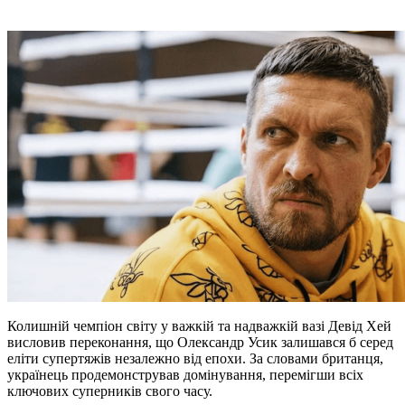
Колишній чемпіон світу у важкій та надважкій вазі Девід Хей
висловив переконання, що Олександр Усик залишався б серед
еліти супертяжів незалежно від епохи. За словами британця,
українець продемонстрував домінування, перемігши всіх
ключових суперників свого часу.