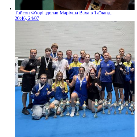
Тайсон Ф'юрі здолав Маріуша Ваха в Таїланді
20:46, 24/07