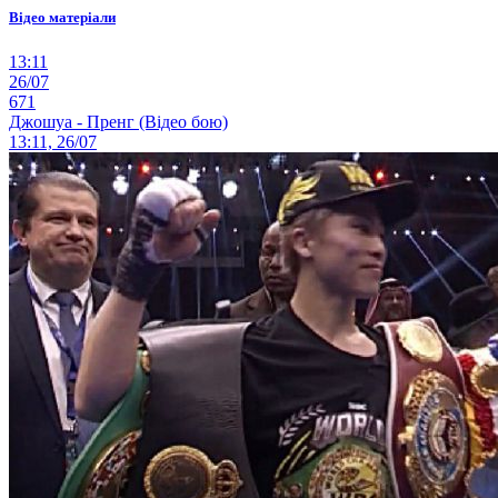
Відео матеріали
13:11
26/07
671
Джошуа - Пренг (Відео бою)
13:11, 26/07