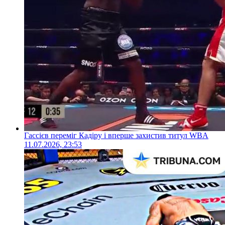
Гассієв переміг Кадіру і вперше захистив титул WBA
11.07.2026, 23:53