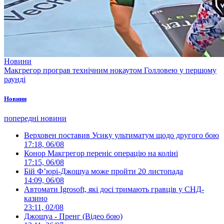
Новини
Макгрегор програв технічним нокаутом Голловею у першому
раунді
Новини
попередні новини
Верховен поставив Усику ультиматум щодо другого бою
17:18, 06/08
Конор Макгрегор переніс операцію на коліні
17:15, 06/08
Бій Ф’юрі-Джошуа може пройти 20 листопада
14:09, 06/08
Автомати Igrosoft, які досі тримають гравців у СНД-
казино
23:11, 02/08
Джошуа - Пренг (Відео бою)