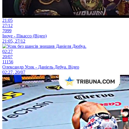
21:05
27/12
7099
Іноуе - Пікассо (Відео)
21:05, 27/12
02:27
20/07
11156
Олександр Усик - Даніель Дебуа. Відео
02:27, 20/07