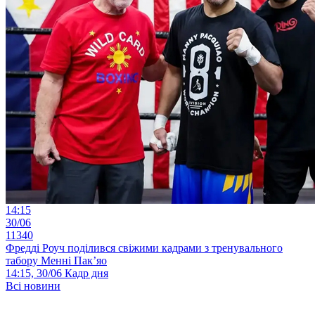
14:15
30/06
11340
Фредді Роуч поділився свіжими кадрами з тренувального
табору Менні Пак’яо
14:15, 30/06
Кадр дня
Всі новини