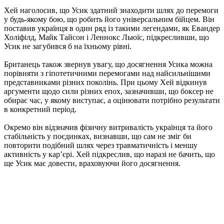
Хей наголосив, що Усик здатний знаходити шлях до перемоги
у будь-якому бою, що робить його універсальним бійцем. Він
поставив українця в один ряд із такими легендами, як Евандер
Холіфілд, Майк Тайсон і Леннокс Льюїс, підкресливши, що
Усик не загубився б на їхньому рівні.
Британець також звернув увагу, що досягнення Усика можна
порівняти з гіпотетичними перемогами над найсильнішими
представниками різних поколінь. При цьому Хей відкинув
аргументи щодо сили різних епох, зазначивши, що боксер не
обирає час, у якому виступає, а оцінювати потрібно результати
в конкретний період.
Окремо він відзначив фізичну витривалість українця та його
стабільність у поєдинках, визнавши, що сам не зміг би
повторити подібний шлях через травматичність і меншу
активність у кар’єрі. Хей підкреслив, що наразі не бачить, що
ще Усик має довести, враховуючи його досягнення.