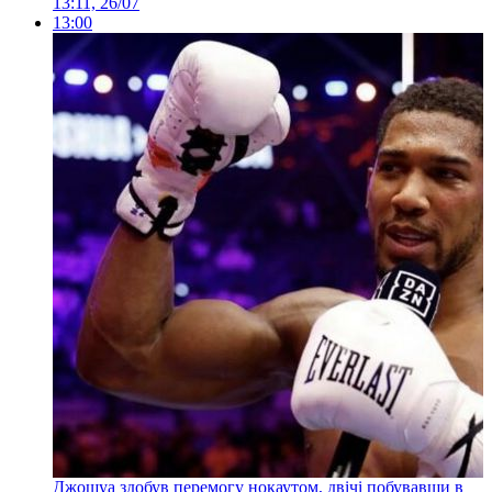
13:11, 26/07
13:00
Джошуа здобув перемогу нокаутом, двічі побувавши в