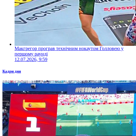
Макгрегор програв технічним нокаутом Голловею у
першому раунді
12.07.2026, 9:59
Кадри дня