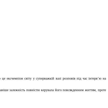
це ексчемпіон світу у суперважкій вазі розповів під час інтерв’ю на
 раніше залежність повністю керувала його повсякденним життям, проте