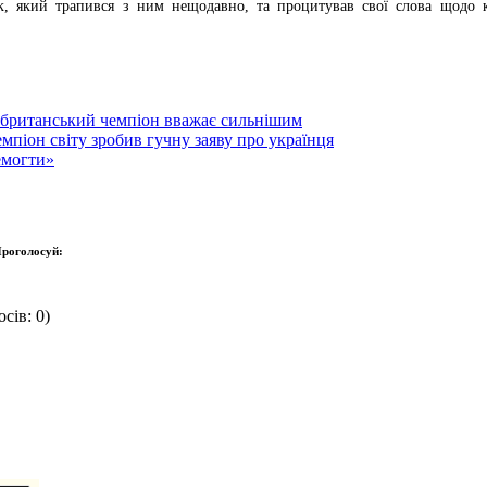
, який трапився з ним нещодавно, та процитував свої слова щодо кол
о британський чемпіон вважає сильнішим
емпіон світу зробив гучну заяву про українця
емогти»
роголосуй:
сів: 0)