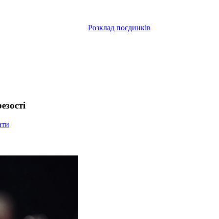
Розклад поєдинків
езості
ати