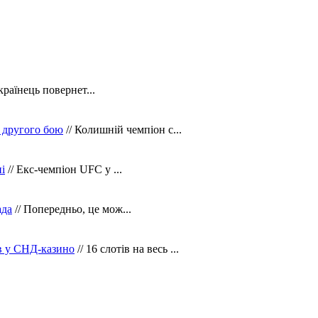
країнець повернет...
 другого бою
// Колишній чемпіон с...
і
// Екс-чемпіон UFC у ...
ада
// Попередньо, це мож...
ів у СНД-казино
// 16 слотів на весь ...