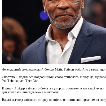
Легендарний американський боксер Майк Тайсон офіційно заявив, що в
Спортсмен поділився подробицями свого тривалого шляху до здорового
YouTube-каналі Theo Von.
Колишній лідер світового боксу з гумором прокоментував старі чутки 
цей етап залишився далеко в минулому.
Наразі легенда світового спорту повністю очистив свій організм та фок