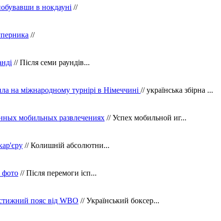
побувавши в нокдауні
//
уперника
//
анді
// Після семи раундів...
ила на міжнародному турнірі в Німеччині
// українська збірна ...
нных мобильных развлечениях
// Успех мобильной иг...
кар'єру
// Колишній абсолютни...
в фото
// Після перемоги ісп...
рестижний пояс від WBO
// Український боксер...