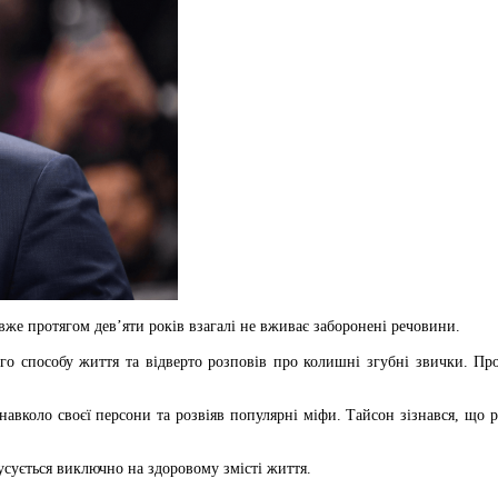
же протягом дев’яти років взагалі не вживає заборонені речовини.
 способу життя та відверто розповів про колишні згубні звички. Про 
навколо своєї персони та розвіяв популярні міфи. Тайсон зізнався, що
усується виключно на здоровому змісті життя.