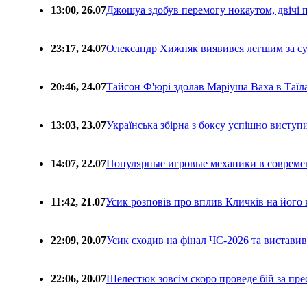
13:00, 26.07
Джошуа здобув перемогу нокаутом, двічі 
23:17, 24.07
Олександр Хижняк виявився легшим за с
20:46, 24.07
Тайсон Ф'юрі здолав Маріуша Ваха в Таїл
13:03, 23.07
Українська збірна з боксу успішно виступ
14:07, 22.07
Популярные игровые механики в совреме
11:42, 21.07
Усик розповів про вплив Кличків на його 
22:09, 20.07
Усик сходив на фінал ЧС-2026 та вистави
22:06, 20.07
Шелестюк зовсім скоро проведе бій за п