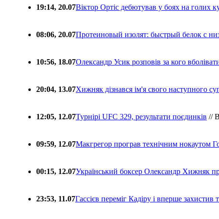
19:14, 20.07
Віктор Ортіс дебютував у боях на голих 
08:06, 20.07
Протеиновый изолят: быстрый белок с ни
10:56, 18.07
Олександр Усик розповів за кого вболіва
20:04, 13.07
Хижняк дізнався ім'я свого наступного с
12:05, 12.07
Турнірі UFC 329, результати поєдинків
// 
09:59, 12.07
Макгрегор програв технічним нокаутом Г
00:15, 12.07
Український боксер Олександр Хижняк пр
23:53, 11.07
Гассієв переміг Кадіру і вперше захистив