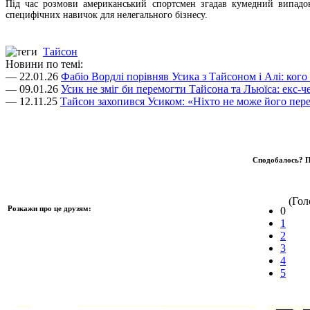
Під час розмови американський спортсмен згадав кумедний випадок
специфічних навичок для нелегального бізнесу.
Тайсон
Новини по темі:
— 22.01.26
Фабіо Вордлі порівняв Усика з Тайсоном і Алі: ког
— 09.01.26
Усик не зміг би перемогти Тайсона та Льюїса: екс-ч
— 12.11.25
Тайсон захопився Усиком: «Ніхто не може його пер
Сподобалось? П
(Голо
Розкажи про це друзям:
0
1
2
3
4
5