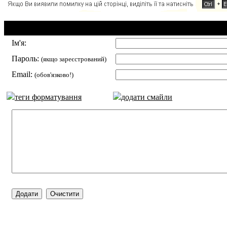
Додавання коментаря:
Ім'я:
Пароль:
(якщо зареєстрований)
Email:
(обов'язково!)
теги форматування
додати смайли