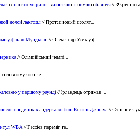
кулаках і покинув ринг з жорсткою травмою обличчя
// 39-річний 
зкой долей лактозы
// Протеиновый изолят...
тиме у фіналі Мундіалю
// Олександр Усик у ф...
уперника
// Олімпійський чемпі...
В головному бою ве...
олловею у першому раунді
// Ірландець отримав ...
оведе поєдинок в андеркарді бою Ентоні Джошуа
// Суперник укр
 титул WBA
// Гассієв переміг те...