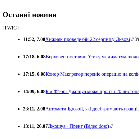
Останні новини
[TWIG]
11:52, 7.08
Хижняк проведе бій 22 серпня у Львові
// У
17:18, 6.08
Верховен поставив Усику ультиматум щодо
17:15, 6.08
Конор Макгрегор переніс операцію на колін
14:09, 6.08
Бій Ф’юрі-Джошуа може пройти 20 листоп
23:11, 2.08
Автомати Igrosoft, які досі тримають гравц
13:11, 26.07
Джошуа - Пренг (Відео бою)
//