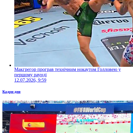
Макгрегор програв технічним нокаутом Голловею у
першому раунді
12.07.2026, 9:59
Кадри дня