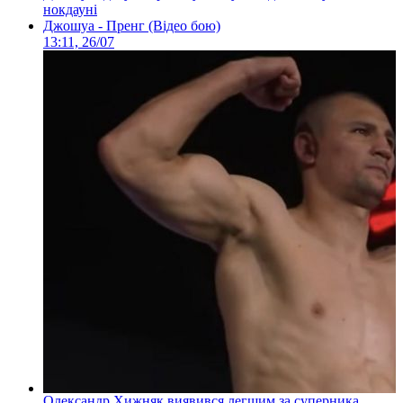
нокдауні
Джошуа - Пренг (Відео бою)
13:11, 26/07
Олександр Хижняк виявився легшим за суперника