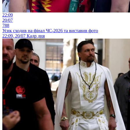
22:09
20/07
788
Усик сходив на фінал ЧС-2026 та виставив фото
22:09, 20/07
Кадр дня