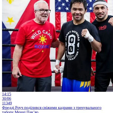
14:15
30/06
11349
Фредді Роуч поділився свіжими кадрами з тренувального
табору Менні Пак’яо