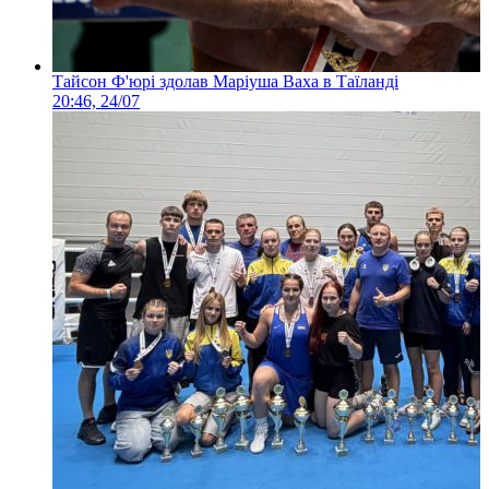
Тайсон Ф'юрі здолав Маріуша Ваха в Таїланді
20:46, 24/07