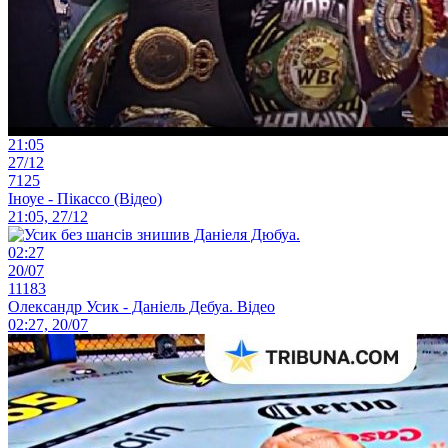
21:05
27/12
7125
Іноуе - Пікассо (Відео)
21:05, 27/12
02:27
20/07
11183
Олександр Усик - Даніель Дебуа. Відео
02:27, 20/07