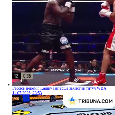
Гассієв переміг Кадіру і вперше захистив титул WBA
11.07.2026, 23:53