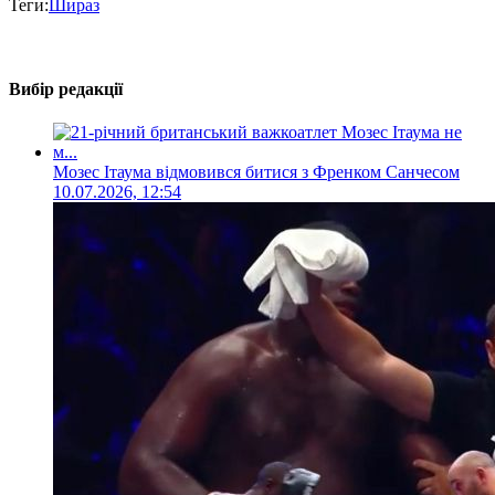
Теги:
Шираз
Вибір редакції
Мозес Ітаума відмовився битися з Френком Санчесом
10.07.2026, 12:54