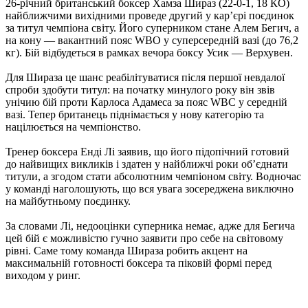
26-річний британський боксер Хамза Шираз (22-0-1, 18 КО)
найближчими вихідними проведе другий у кар’єрі поєдинок
за титул чемпіона світу. Його суперником стане Алем Бегич, а
на кону — вакантний пояс WBO у суперсередній вазі (до 76,2
кг). Бій відбудеться в рамках вечора боксу Усик — Верхувен.
Для Шираза це шанс реабілітуватися після першої невдалої
спроби здобути титул: на початку минулого року він звів
унічию бій проти Карлоса Адамеса за пояс WBC у середній
вазі. Тепер британець піднімається у нову категорію та
націлюється на чемпіонство.
Тренер боксера Енді Лі заявив, що його підопічний готовий
до найвищих викликів і здатен у найближчі роки об’єднати
титули, а згодом стати абсолютним чемпіоном світу. Водночас
у команді наголошують, що вся увага зосереджена виключно
на майбутньому поєдинку.
За словами Лі, недооцінки суперника немає, адже для Бегича
цей бій є можливістю гучно заявити про себе на світовому
рівні. Саме тому команда Шираза робить акцент на
максимальній готовності боксера та піковій формі перед
виходом у ринг.