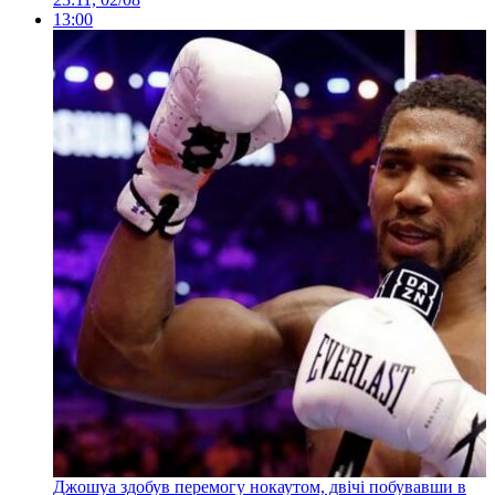
13:00
Джошуа здобув перемогу нокаутом, двічі побувавши в