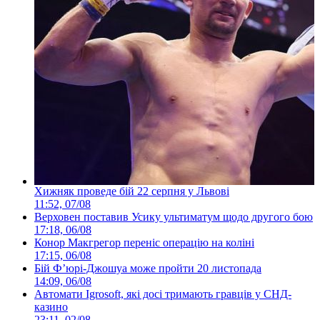
Хижняк проведе бій 22 серпня у Львові
11:52, 07/08
Верховен поставив Усику ультиматум щодо другого бою
17:18, 06/08
Конор Макгрегор переніс операцію на коліні
17:15, 06/08
Бій Ф’юрі-Джошуа може пройти 20 листопада
14:09, 06/08
Автомати Igrosoft, які досі тримають гравців у СНД-
казино
23:11, 02/08