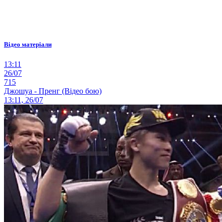
Відео матеріали
13:11
26/07
715
Джошуа - Пренг (Відео бою)
13:11, 26/07