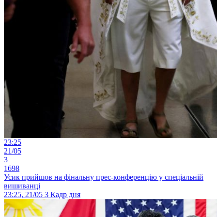
23:25
21/05
3
1698
Усик прийшов на фінальну прес-конференцію у спеціальній
вишиванці
23:25, 21/05
3
Кадр дня