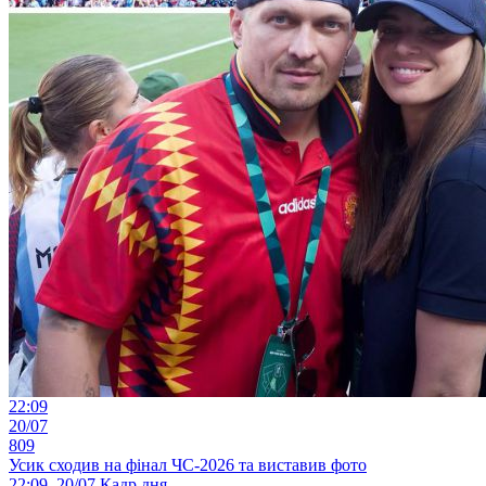
22:09
20/07
809
Усик сходив на фінал ЧС-2026 та виставив фото
22:09, 20/07
Кадр дня