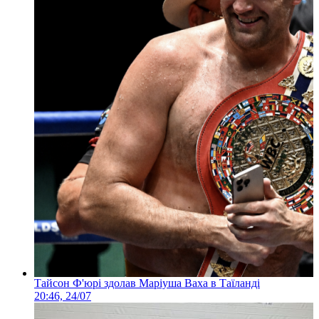
Тайсон Ф'юрі здолав Маріуша Ваха в Таїланді
20:46, 24/07