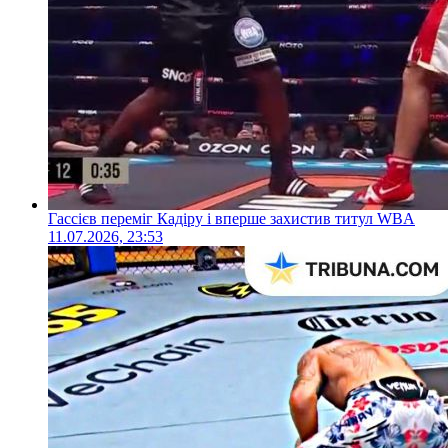
Гассієв переміг Кадіру і вперше захистив титул WBA
11.07.2026, 23:53