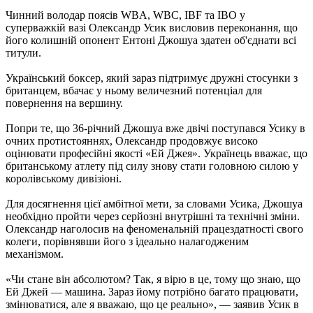
Чинний володар поясів WBA, WBC, IBF та IBO у
суперважкій вазі Олександр Усик висловив переконання, що
його колишній опонент Ентоні Джошуа здатен об'єднати всі
титули.
Український боксер, який зараз підтримує дружні стосунки з
британцем, вбачає у ньому величезний потенціал для
повернення на вершину.
Попри те, що 36-річний Джошуа вже двічі поступався Усику в
очних протистояннях, Олександр продовжує високо
оцінювати професійні якості «Ей Джея». Українець вважає, що
британському атлету під силу знову стати головною силою у
королівському дивізіоні.
Для досягнення цієї амбітної мети, за словами Усика, Джошуа
необхідно пройти через серйозні внутрішні та технічні зміни.
Олександр наголосив на феноменальній працездатності свого
колеги, порівнявши його з ідеально налагодженим
механізмом.
«Чи стане він абсолютом? Так, я вірю в це, тому що знаю, що
Ей Джей — машина. Зараз йому потрібно багато працювати,
змінюватися, але я вважаю, що це реально», — заявив Усик в