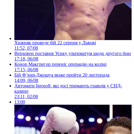
Хижняк проведе бій 22 серпня у Львові
11:52, 07/08
Верховен поставив Усику ультиматум щодо другого бою
17:18, 06/08
Конор Макгрегор переніс операцію на коліні
17:15, 06/08
Бій Ф’юрі-Джошуа може пройти 20 листопада
14:09, 06/08
Автомати Igrosoft, які досі тримають гравців у СНД-
казино
23:11, 02/08
13:00