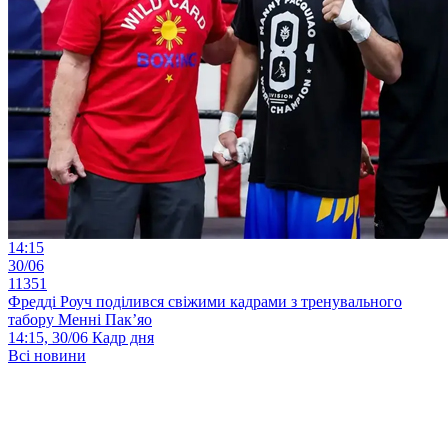
14:15
30/06
11351
Фредді Роуч поділився свіжими кадрами з тренувального
табору Менні Пак’яо
14:15, 30/06
Кадр дня
Всі новини