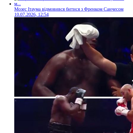
Мозес Ітаума відмовився битися з Френком Санчесом
10.07.2026, 12:54