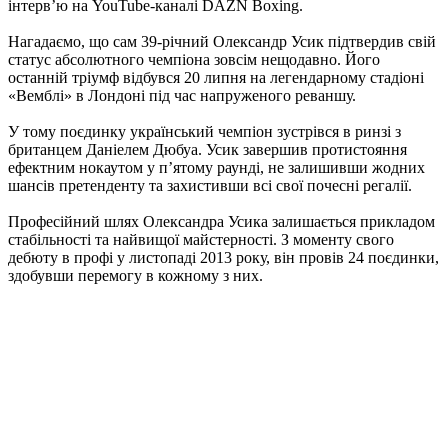
інтерв’ю на YouTube-каналі DAZN Boxing.
Нагадаємо, що сам 39-річний Олександр Усик підтвердив свій
статус абсолютного чемпіона зовсім нещодавно. Його
останній тріумф відбувся 20 липня на легендарному стадіоні
«Вемблі» в Лондоні під час напруженого реваншу.
У тому поєдинку український чемпіон зустрівся в ринзі з
британцем Даніелем Дюбуа. Усик завершив протистояння
ефектним нокаутом у п’ятому раунді, не залишивши жодних
шансів претенденту та захистивши всі свої почесні регалії.
Професійний шлях Олександра Усика залишається прикладом
стабільності та найвищої майстерності. З моменту свого
дебюту в профі у листопаді 2013 року, він провів 24 поєдинки,
здобувши перемогу в кожному з них.