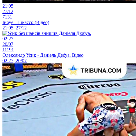
21:05
27/12
7131
Іноуе - Пікассо (Відео)
21:05, 27/12
02:27
20/07
11191
Олександр Усик - Даніель Дебуа. Відео
02:27, 20/07