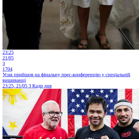
23:25
21/05
3
1704
Усик прийшов на фінальну прес-конференцію у спеціальній
вишиванці
23:25, 21/05
3
Кадр дня