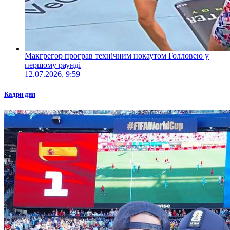
Макгрегор програв технічним нокаутом Голловею у
першому раунді
12.07.2026, 9:59
Кадри дня