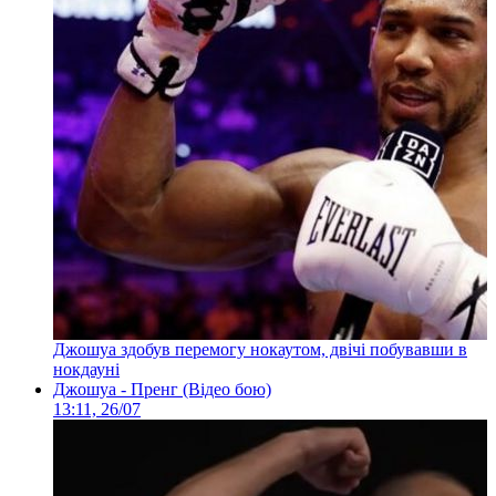
Джошуа здобув перемогу нокаутом, двічі побувавши в
нокдауні
Джошуа - Пренг (Відео бою)
13:11, 26/07