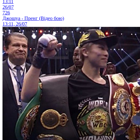
13:11
26/07
726
Джошуа - Пренг (Відео бою)
13:11, 26/07