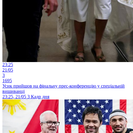
23:25
21/05
3
1695
Усик прийшов на фінальну прес-конференцію у спеціальній
вишиванці
23:25, 21/05
3
Кадр дня