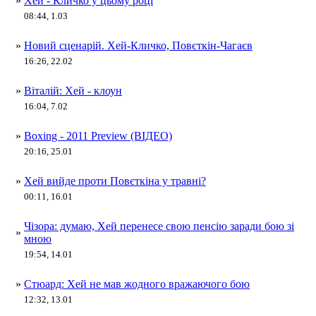
»
Хей - Кличко у цьому році
08:44, 1.03
»
Новий сценарій. Хей-Кличко, Повєткін-Чагаєв
16:26, 22.02
»
Віталій: Хей - клоун
16:04, 7.02
»
Boxing - 2011 Preview (ВІДЕО)
20:16, 25.01
»
Хей вийде проти Повєткіна у травні?
00:11, 16.01
Чізора: думаю, Хей перенесе свою пенсію заради бою зі
»
мною
19:54, 14.01
»
Стюард: Хей не мав жодного вражаючого бою
12:32, 13.01