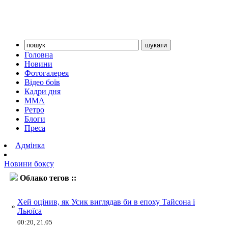
Головна
Новини
Фотогалерея
Відео боїв
Кадри дня
ММА
Ретро
Блоги
Преса
Адмінка
Новини боксу
Облако тегов ::
Хей
Хей оцінив, як Усик виглядав би в епоху Тайсона і
»
Льюїса
00:20, 21.05