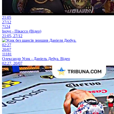
21:05
27/12
7124
Іноуе - Пікассо (Відео)
21:05, 27/12
02:27
20/07
11181
Олександр Усик - Даніель Дебуа. Відео
02:27, 20/07