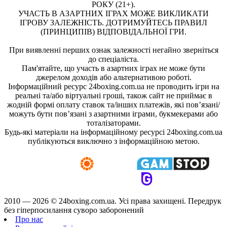
РОКУ (21+).
УЧАСТЬ В АЗАРТНИХ ІГРАХ МОЖЕ ВИКЛИКАТИ
ІГРОВУ ЗАЛЕЖНІСТЬ. ДОТРИМУЙТЕСЬ ПРАВИЛ
(ПРИНЦИПІВ) ВІДПОВІДАЛЬНОЇ ГРИ.
При виявленні перших ознак залежності негайно зверніться
до спеціаліста.
Пам'ятайте, що участь в азартних іграх не може бути
джерелом доходів або альтернативою роботі.
Інформаційний ресурс 24boxing.com.ua не проводить ігри на
реальні та/або віртуальні гроші, також сайт не приймає в
жодній формі оплату ставок та/інших платежів, які пов’язані/
можуть бути пов’язані з азартними іграми, букмекерами або
тоталізаторами.
Будь-які матеріали на інформаційному ресурсі 24boxing.com.ua
публікуються виключно з інформаційною метою.
2010 — 2026 ©
24boxing.com.ua.
Усi права захищенi. Передрук
без гіперпосилання суворо заборонений
Про нас