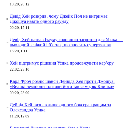
13:20, 20.12
Девід Хей розкрив, чому Джейк Пол не витримає
»
Джошуа навіть одного раунду
09:20, 15.11
Девід Хей назвав Ітауму головною загрозою для Усика —
»
«молодий, свіжий і б’є так, що зносить супертяжів»
15:20, 1.11
»
Хей підтримує рішення Усика продовжувати кар’єру
22:32, 23.10
Карл Фроч розніс шанси Дейвіда Хея проти Джошуа:
»
«Великі чемпіони топтали його так само, як Кличко»
09:20, 23.09
Дейвід Хей визнав лише одного боксера кращим за
»
Олександра Усика
11:20, 12.09