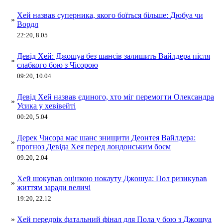
Хей назвав суперника, якого боїться більше: Дюбуа чи
»
Вордл
22:20, 8.05
Девід Хей: Джошуа без шансів залишить Вайлдера після
»
слабкого бою з Чісорою
09:20, 10.04
Девід Хей назвав єдиного, хто міг перемогти Олександра
»
Усика у хевівейті
00:20, 5.04
Дерек Чисора має шанс знищити Деонтея Вайлдера:
»
прогноз Девіда Хея перед лондонським боєм
09:20, 2.04
Хей шокував оцінкою нокауту Джошуа: Пол ризикував
»
життям заради величі
19:20, 22.12
»
Хей передрік фатальний фінал для Пола у бою з Джошуа