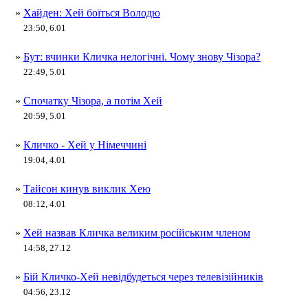
»
Хайден: Хей боїться Володю
23:50, 6.01
»
Бут: вчинки Кличка нелогічні. Чому знову Чізора?
22:49, 5.01
»
Спочатку Чізора, а потім Хей
20:59, 5.01
»
Кличко - Хей у Німеччині
19:04, 4.01
»
Тайсон кинув виклик Хею
08:12, 4.01
»
Хей назвав Кличка великим російським членом
14:58, 27.12
»
Бій Кличко-Хей невідбудеться через телевізійників
04:56, 23.12