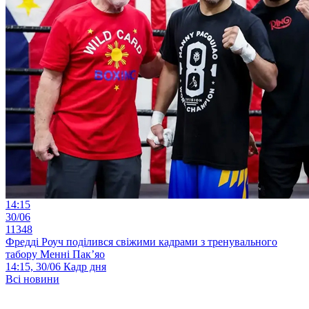
14:15
30/06
11348
Фредді Роуч поділився свіжими кадрами з тренувального
табору Менні Пак’яо
14:15, 30/06
Кадр дня
Всі новини