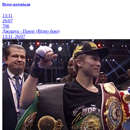
Відео матеріали
13:11
26/07
706
Джошуа - Пренг (Відео бою)
13:11, 26/07