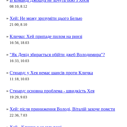
»
В команді Джошуа не хочуть бою з Хеєм
08:10, 8.12
»
Хей: Не можу зрозуміти цього Белью
21:00, 8.10
»
Кличко: Хей припаде пилом на ринзі
16:56, 18.03
»
"Як Девід збирається обійти джеб Володимира"?
16:33, 10.03
»
Стюард: у Хея немає шансів проти Кличка
11:18, 10.03
»
Стюард: основна проблема - швидкість Хея
19:29, 9.03
»
Хей: після приниження Володі, Віталій захоче помсти
22:36, 7.03