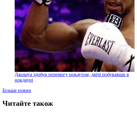
Джошуа здобув перемогу нокаутом, двічі побувавши в
нокдауні
Більше новин
Читайте також