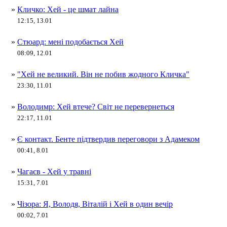
»
Кличко: Хей - це шмат лайна
12:15, 13.01
»
Стюард: мені подобається Хей
08:09, 12.01
»
"Хей не великий. Він не побив жодного Кличка"
23:30, 11.01
»
Володимр: Хей втече? Світ не перевернеться
22:17, 11.01
»
Є контакт. Бенте підтвердив переговори з Адамеком
00:41, 8.01
»
Чагаєв - Хей у травні
15:31, 7.01
»
Чізора: Я, Володя, Віталій і Хей в один вечір
00:02, 7.01