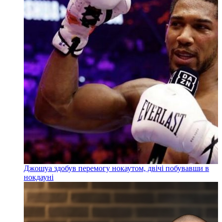
Джошуа здобув перемогу нокаутом, двічі побувавши в
нокдауні