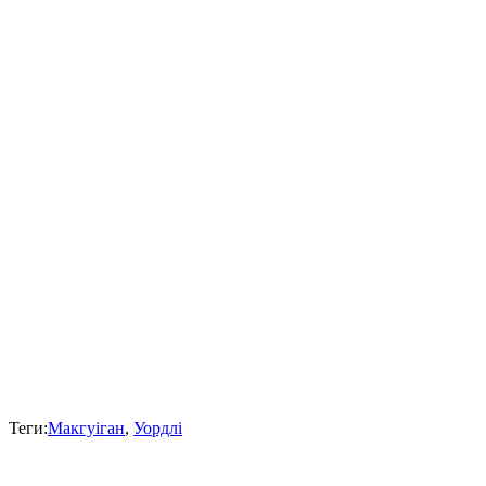
Теги:
Макгуіган
,
Уордлі