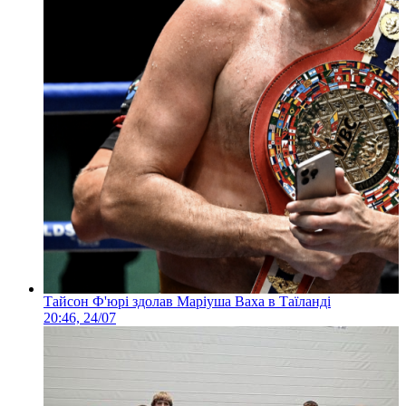
Тайсон Ф'юрі здолав Маріуша Ваха в Таїланді
20:46, 24/07