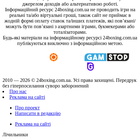
джерелом доходів або альтернативою роботі.
Інформаційний ресурс 24boxing.com.ua не проводить ігри на
реальні та/або віртуальні гроші, також сайт не приймає в
жодній формі оплату ставок та/інших платежів, які пов’язані/
можуть бути пов’язані з азартними іграми, букмекерами або
тоталізаторами.
Будь-які матеріали на інформаційному ресурсі 24boxing.com.ua
публікуються виключно з інформаційною метою.
2010 — 2026 ©
24boxing.com.ua.
Усi права захищенi. Передрук
без гіперпосилання суворо заборонений
Про нас
Реклама на сайті
Про проект
Написати в редакцію
Реклама на сайті
Лічильники