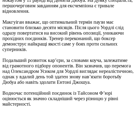
нокаутом у 11 раунді від Деніела Дюбуа. На думку спеціаліста,
першочерговим завданням для ексчемпіона є тривале
відновлення.
Макгуіган вважає, що оптимальний термін паузи має
становити близько десяти місяців. Після цього Уордлі слід
одразу повертатися на високий рівень опозиції, уникаючи
прохідних поєдинків. Тренер переконаний, що боксер
демонструє найкращі якості саме у боях проти сильних
суперників.
Подальший розвиток кар’єри, за словами коуча, залежатиме
від грамотного підбору опонентів. Він зазначив, що перемога
над Олександром Усиком для Уордлі виглядає нереалістичною,
однак у вдалий день той здатен знову нав’язати боротьбу
Дюбуа або навіть здолати Ентоні Джошуа.
Водночас потенційний поєдинок із Тайсоном Ф’юрі
оцінюється як значно складніший через різницю у рівні
майстерності.