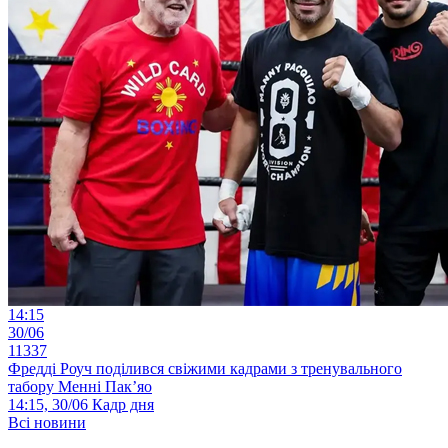
14:15
30/06
11337
Фредді Роуч поділився свіжими кадрами з тренувального
табору Менні Пак’яо
14:15, 30/06
Кадр дня
Всі новини