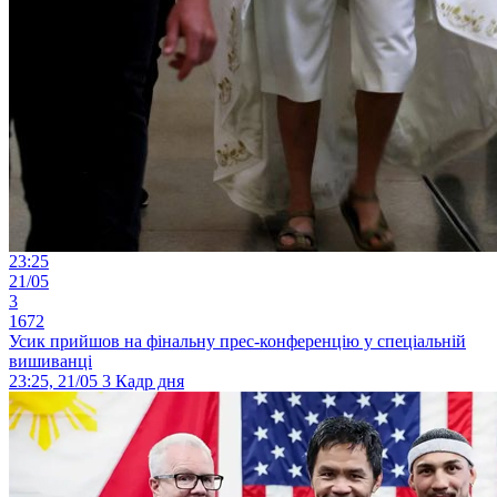
23:25
21/05
3
1672
Усик прийшов на фінальну прес-конференцію у спеціальній
вишиванці
23:25, 21/05
3
Кадр дня