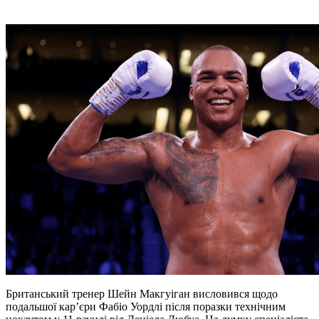
Британський тренер Шейн Макгуіган висловився щодо
подальшої кар’єри Фабіо Уордлі після поразки технічним