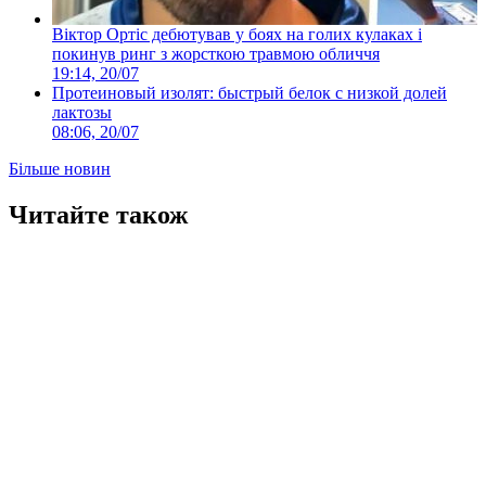
Віктор Ортіс дебютував у боях на голих кулаках і
покинув ринг з жорсткою травмою обличчя
19:14, 20/07
Протеиновый изолят: быстрый белок с низкой долей
лактозы
08:06, 20/07
Більше новин
Читайте також