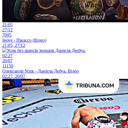
21:05
27/12
7095
Іноуе - Пікассо (Відео)
21:05, 27/12
02:27
20/07
11150
Олександр Усик - Даніель Дебуа. Відео
02:27, 20/07