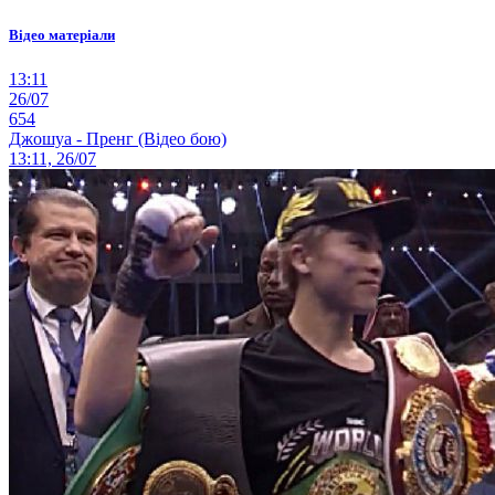
Відео матеріали
13:11
26/07
654
Джошуа - Пренг (Відео бою)
13:11, 26/07