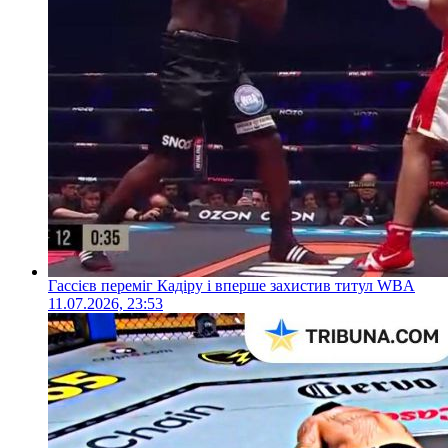
Гассієв переміг Кадіру і вперше захистив титул WBA
11.07.2026, 23:53