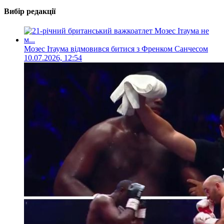
Вибір редакції
Мозес Ітаума відмовився битися з Френком Санчесом
10.07.2026, 12:54