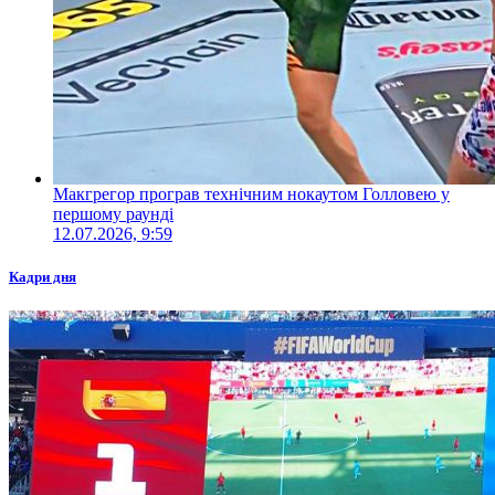
Макгрегор програв технічним нокаутом Голловею у
першому раунді
12.07.2026, 9:59
Кадри дня