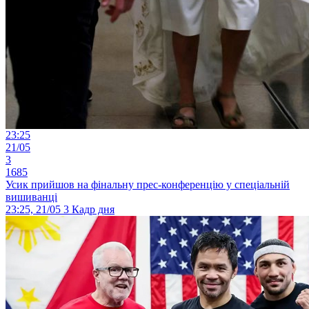
23:25
21/05
3
1685
Усик прийшов на фінальну прес-конференцію у спеціальній
вишиванці
23:25, 21/05
3
Кадр дня