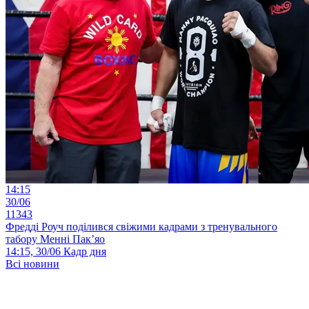
14:15
30/06
11343
Фредді Роуч поділився свіжими кадрами з тренувального
табору Менні Пак’яо
14:15, 30/06
Кадр дня
Всі новини