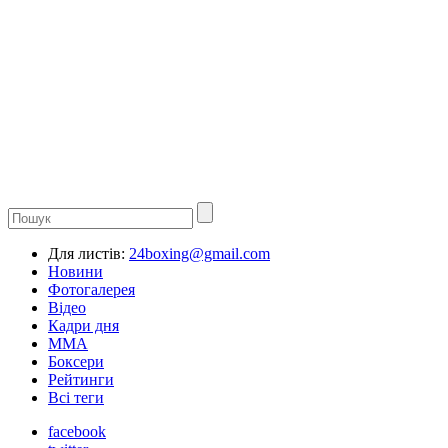
Для листів:
24boxing@gmail.com
Новини
Фотогалерея
Відео
Кадри дня
ММА
Боксери
Рейтинги
Всі теги
facebook