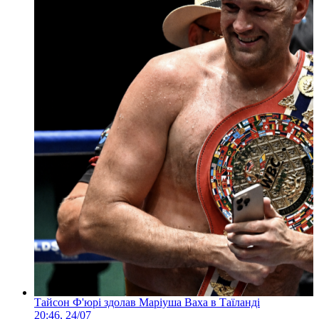
Тайсон Ф'юрі здолав Маріуша Ваха в Таїланді
20:46, 24/07