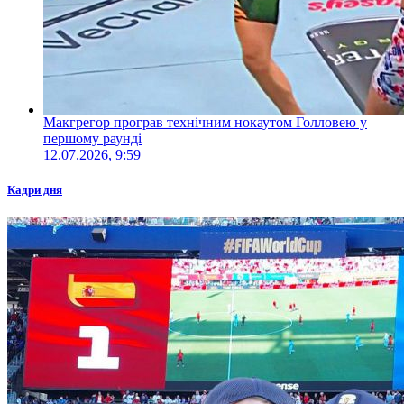
Макгрегор програв технічним нокаутом Голловею у
першому раунді
12.07.2026, 9:59
Кадри дня