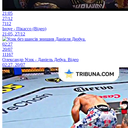
21:05
27/12
7112
Іноуе - Пікассо (Відео)
21:05, 27/12
02:27
20/07
11167
Олександр Усик - Даніель Дебуа. Відео
02:27, 20/07