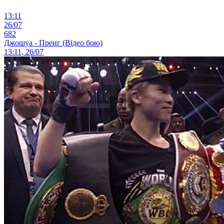
13:11
26/07
682
Джошуа - Пренг (Відео бою)
13:11, 26/07