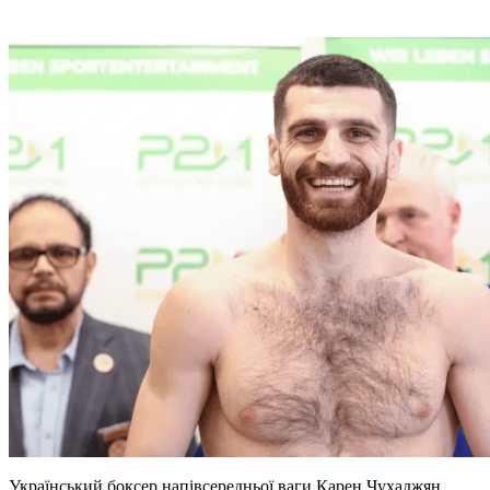
Український боксер напівсередньої ваги Карен Чухаджян