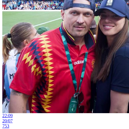
22:09
20/07
753