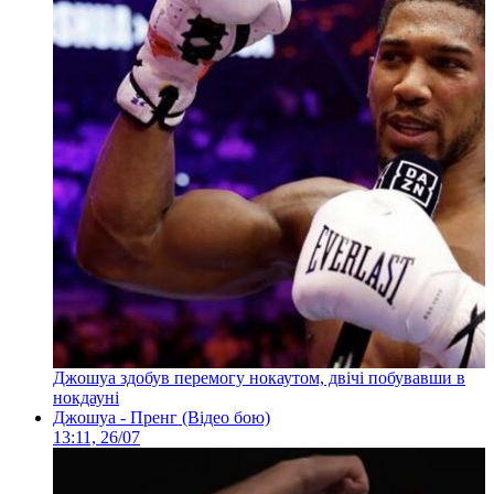
Джошуа здобув перемогу нокаутом, двічі побувавши в
нокдауні
Джошуа - Пренг (Відео бою)
13:11, 26/07