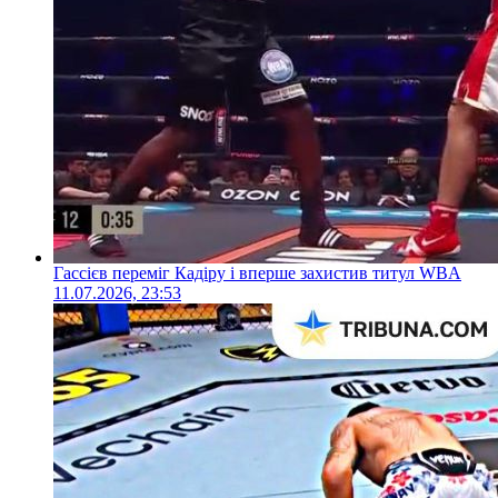
Гассієв переміг Кадіру і вперше захистив титул WBA
11.07.2026, 23:53