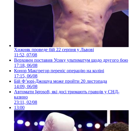
Хижняк проведе бій 22 серпня у Львові
11:52, 07/08
Верховен поставив Усику ультиматум щодо другого бою
17:18, 06/08
Конор Макгрегор переніс операцію на коліні
17:15, 06/08
Бій Ф’юрі-Джошуа може пройти 20 листопада
14:09, 06/08
Автомати Igrosoft, які досі тримають гравців у СНД-
казино
23:11, 02/08
13:00