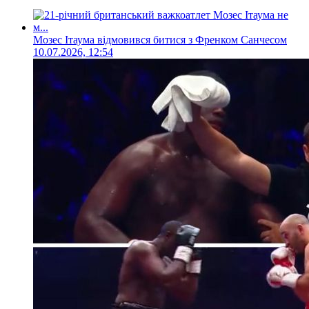
Мозес Ітаума відмовився битися з Френком Санчесом
10.07.2026, 12:54