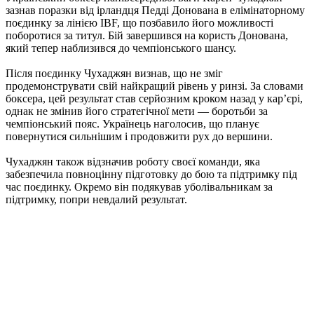
зазнав поразки від ірландця Педді Донована в елімінаторному
поєдинку за лінією IBF, що позбавило його можливості
поборотися за титул. Бій завершився на користь Донована,
який тепер наблизився до чемпіонського шансу.
Після поєдинку Чухаджян визнав, що не зміг
продемонструвати свій найкращий рівень у ринзі. За словами
боксера, цей результат став серйозним кроком назад у кар’єрі,
однак не змінив його стратегічної мети — боротьби за
чемпіонський пояс. Українець наголосив, що планує
повернутися сильнішим і продовжити рух до вершини.
Чухаджян також відзначив роботу своєї команди, яка
забезпечила повноцінну підготовку до бою та підтримку під
час поєдинку. Окремо він подякував уболівальникам за
підтримку, попри невдалий результат.